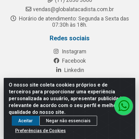
(11) 2030 3000
vendas@globalatacadista.com.br
Horário de atendimento: Segunda a Sexta das
07:30h às 18h.
Redes sociais
Instagram
Facebook
Linkedin
O nosso site coleta cookies próprios e de
terceiros para proporcionar uma experiência
Rua Chipuê, 117 - S. Miguel Paulista São Paulo/SP - CEP
personalizada ao usuário, apresentar publicidade
08010-260- CNPJ: 03.010.739/0001-72
relevante de acordo com o seu perfil e melhorar a
qualidade do nosso site.
Aceitar
Negar não essenciais
Preferências de Cookies