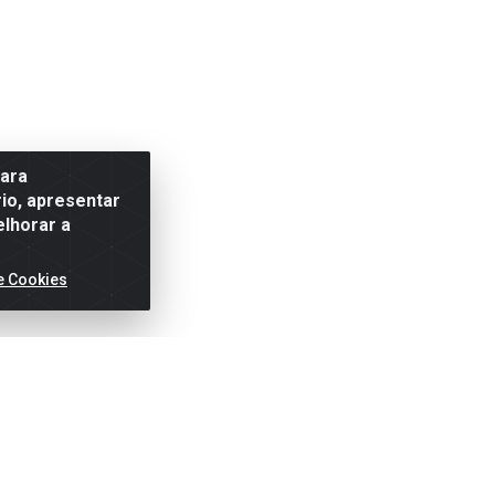
para
io, apresentar
elhorar a
e Cookies