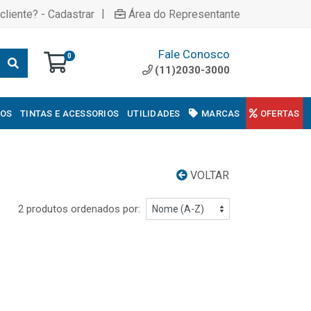
|
cliente? - Cadastrar
Área do Representante
Fale Conosco
0
(11)2030-3000
COS
TINTAS E ACESSORIOS
UTILIDADES
MARCAS
OFERTAS
VOLTAR
2 produtos ordenados por: