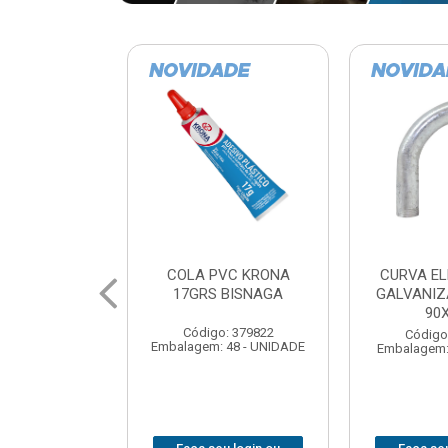
VC KRONA
CURVA ELETRODUTO
SOQUE
 BISNAGA
GALVANIZADO PERFIL
FOTOCELU
90X 3/4
COM 
SPT0
: 379822
Código: 379867
 48 - UNIDADE
Embalagem: 1 - UNIDADE
Código
Embalagem: