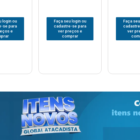
 login ou
Faça seu login ou
Faça seu
e-se para
cadastre-se para
cadastre
reços e
ver preços e
ver pr
prar
comprar
com