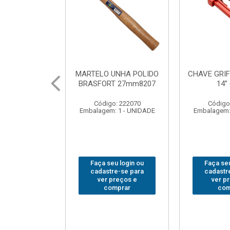
UNHA POLIDO
CHAVE GRIFO BRASFORT
ADAPTA
T 27mm8207
14” 6012
SOQUE
1/2(F)x3
: 222070
Código: 231967
Código
 1 - UNIDADE
Embalagem: 1 - UNIDADE
Embalagem:
u login ou
Faça seu login ou
Faça seu
e-se para
cadastre-se para
cadastr
reços e
ver preços e
ver p
mprar
comprar
com