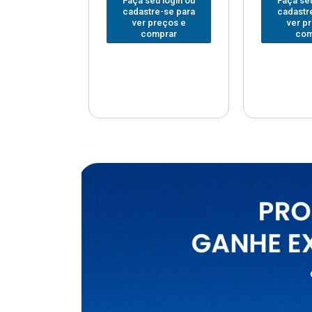
u login ou
Faça seu login ou
Faça seu
e-se para
cadastre-se para
cadastr
reços e
ver preços e
ver p
mprar
comprar
com