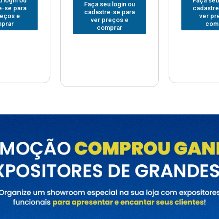
Faça seu login ou
Faça seu
 login ou
cadastre-se para
cadastre
e-se para
ver preços e
ver pr
reços e
comprar
com
prar