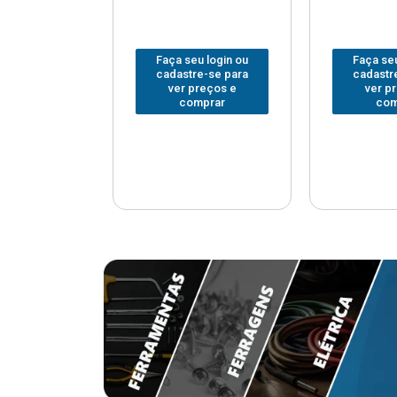
u login ou
Faça seu login ou
Faça seu
e-se para
cadastre-se para
cadastr
reços e
ver preços e
ver p
mprar
comprar
com