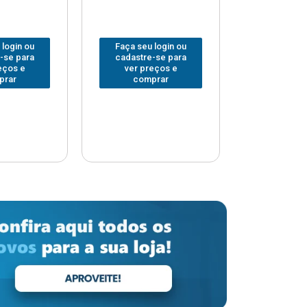
 login ou
Faça seu login ou
Faça seu 
-se para
cadastre-se para
cadastre
eços e
ver preços e
ver pr
prar
comprar
comp