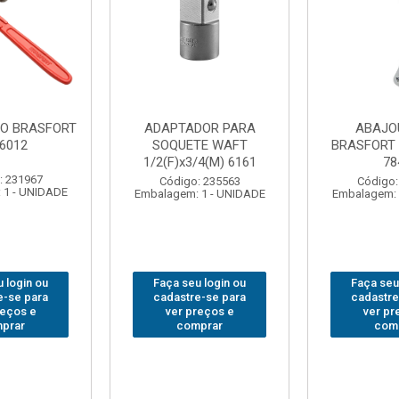
DOR PARA
ABAJOUR LED
BOLSA
TE WAFT
BRASFORT COB MESA
FERRA
/4(M) 6161
7844
BRASFORT
18BOLS
: 235563
Código: 310379
 1 - UNIDADE
Embalagem: 1 - UNIDADE
Código:
Embalagem: 
 login ou
Faça seu login ou
Faça seu
e-se para
cadastre-se para
cadastre
reços e
ver preços e
ver pr
prar
comprar
com