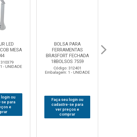
 PARA
GRAMPO MARCENEIRO
BROCA SDSP
MENTAS
SARGENTO BRASFORT
BRASFORT 
 FECHADA
80x 250
OS 7559
Código:
Código: 312649
Embalagem: 
Embalagem: 1 - UNIDADE
 312401
1 - UNIDADE
Faça seu login ou
Faça seu 
 login ou
cadastre-se para
cadastre
-se para
ver preços e
ver pr
eços e
comprar
comp
prar