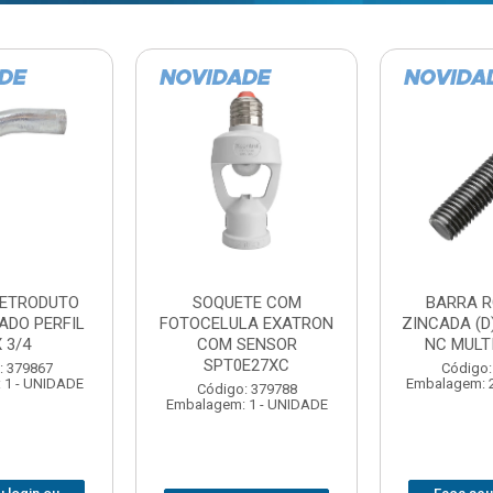
TE COM
BARRA ROSCADA
DOBRADIC
LA EXATRON
ZINCADA (D) 5/16”X1MT
JOMARCA 2
SENSOR
NC MULTIBARRAS
E27XC
Código:
Código: 379806
Embalagem: 
Embalagem: 20 - UNIDADE
: 379788
 1 - UNIDADE