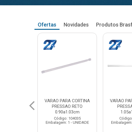
Ofertas
Novidades
Produtos Bras
RA CORTINA
VARAO PARA CORTINA
VARAO PA
AO RETO
PRESSAO RETO
PRESS
a1.03cm
1.05a1.18cm
1.20a
: 104035
Código: 104043
Código
 1 - UNIDADE
Embalagem: 1 - UNIDADE
Embalagem: