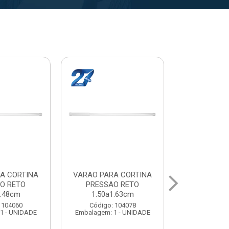
A CORTINA
VARAL PARA TETO
VARAL PA
O RETO
MAXEB ACO 1.40m
MAXEB AC
1.63cm
Código: 104086
Código:
 104078
Embalagem: 1 - UNIDADE
Embalagem: 
1 - UNIDADE