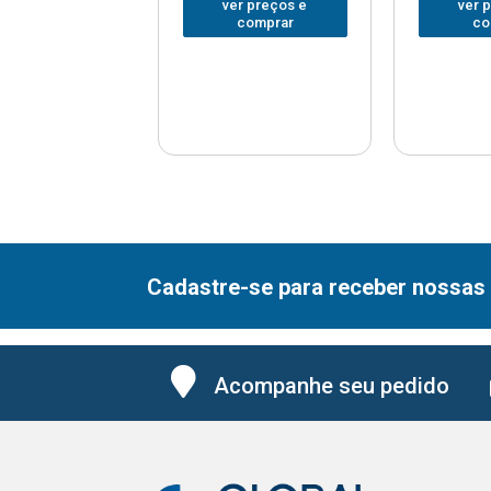
er preços e
ver preços e
ver 
comprar
comprar
co
Cadastre-se para receber nossas 
Acompanhe seu pedido