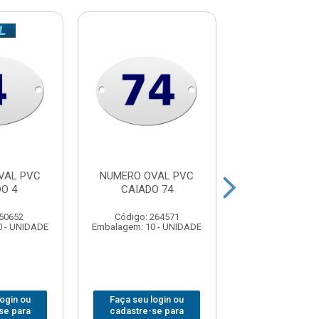
VAL PVC
NUMERO OVAL PVC
NUMERO OVA
O 4
CAIADO 74
CAIADO 
 50652
Código: 264571
Código: 264
0 - UNIDADE
Embalagem: 10 - UNIDADE
Embalagem: 10 -
login ou
Faça seu login ou
Faça seu log
se para
cadastre-se para
cadastre-se 