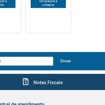
ços e
ver preços e
ver preços
rar
comprar
comprar
Notas Fiscais
ntral de atendimento