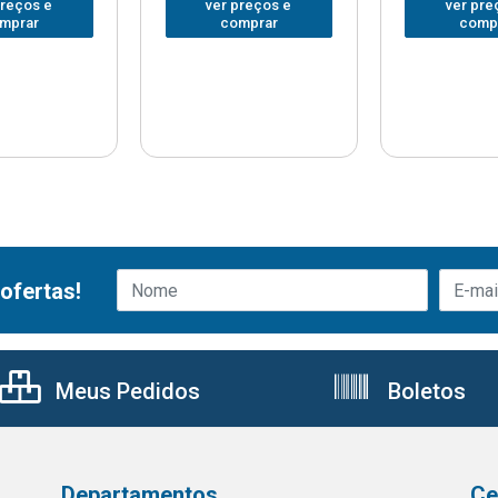
preços e
ver preços e
ver pre
mprar
comprar
comp
ofertas!
Meus Pedidos
Boletos
Departamentos
Ce