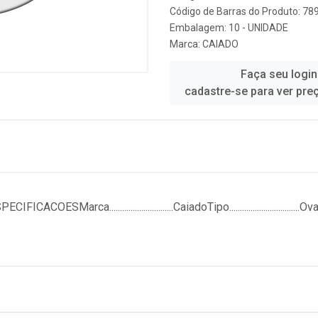
Código de Barras do Produto: 7
Embalagem: 10 - UNIDADE
Marca:
CAIADO
Faça seu login
cadastre-se para ver pre
............................CaiadoTipo.................................OvalMat