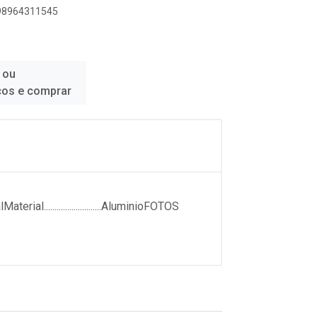
898964311545
 ou
ços e comprar
erial...........................AluminioFOTOS