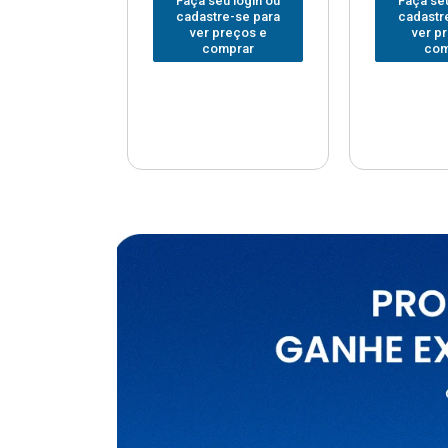
u login ou
Faça seu login ou
Faça seu
e-se para
cadastre-se para
cadastr
reços e
ver preços e
ver p
mprar
comprar
com