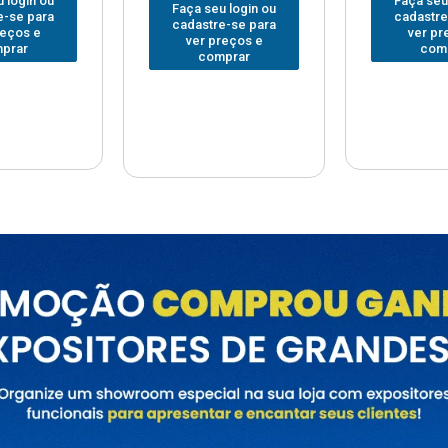
Faça seu login ou
Faça seu
 login ou
cadastre-se para
cadastre
e-se para
ver preços e
ver pr
reços e
comprar
com
prar