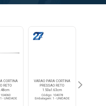
A CORTINA
VARAL PARA TETO
VARAL PA
O RETO
MAXEB ACO 1.40m
MAXEB AC
1.63cm
Código: 104086
Código:
 104078
Embalagem: 1 - UNIDADE
Embalagem: 
1 - UNIDADE