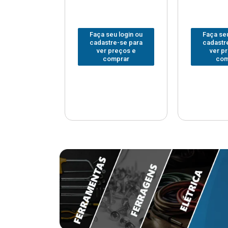
u login ou
Faça seu login ou
Faça seu
e-se para
cadastre-se para
cadastr
reços e
ver preços e
ver p
mprar
comprar
com