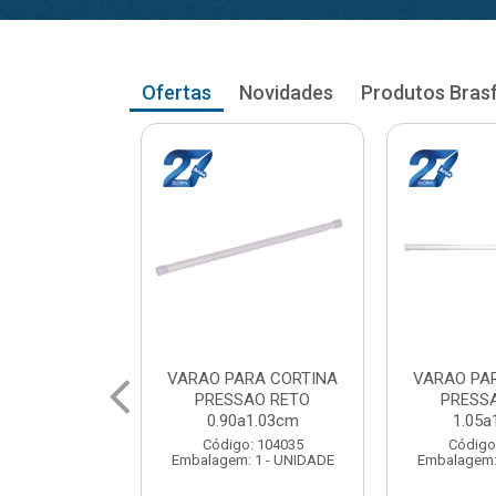
Ofertas
Novidades
Produtos Bras
RA CORTINA
VARAO PARA CORTINA
VARAO PA
AO RETO
PRESSAO RETO
PRESS
a1.03cm
1.05a1.18cm
1.20a
: 104035
Código: 104043
Código
 1 - UNIDADE
Embalagem: 1 - UNIDADE
Embalagem: