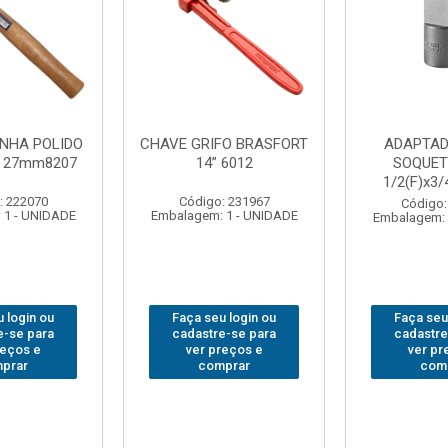
TADOR PARA
ABAJOUR LED
BOL
UETE WAFT
BRASFORT COB MESA
FER
x3/4(M) 6161
7844
BRASFO
18BO
go: 235563
Código: 310379
m: 1 - UNIDADE
Embalagem: 1 - UNIDADE
Códi
Embalage
seu login ou
Faça seu login ou
Faça s
tre-se para
cadastre-se para
cadas
 preços e
ver preços e
ver
comprar
comprar
c