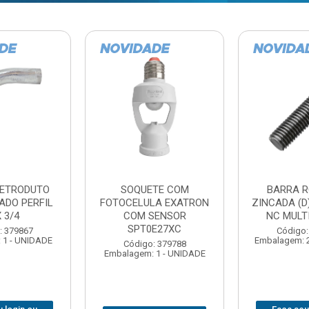
TE COM
BARRA ROSCADA
DOBRADIC
LA EXATRON
ZINCADA (D) 5/16”X1MT
JOMARCA 2
SENSOR
NC MULTIBARRAS
E27XC
Código:
Código: 379806
Embalagem: 
Embalagem: 20 - UNIDADE
: 379788
 1 - UNIDADE