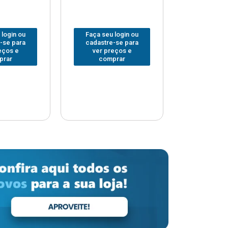
 login ou
Faça seu login ou
Faça seu 
-se para
cadastre-se para
cadastre
eços e
ver preços e
ver pr
prar
comprar
comp