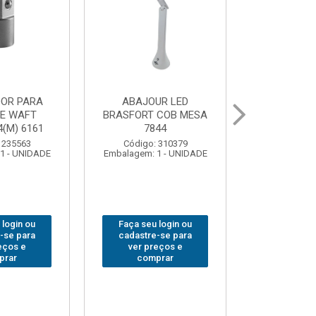
SA PARA
GRAMPO MARCENEIRO
BROCA SD
RAMENTAS
SARGENTO BRASFORT
BRASFOR
RT FECHADA
80x 250
LSOS 7559
Códig
Código: 312649
Embalagem
Embalagem: 1 - UNIDADE
go: 312401
m: 1 - UNIDADE
Faça seu login ou
Faça s
eu login ou
cadastre-se para
cadast
tre-se para
ver preços e
ver 
 preços e
comprar
co
omprar