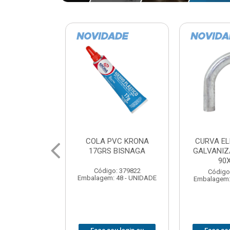
VC KRONA
CURVA ELETRODUTO
SOQUE
 BISNAGA
GALVANIZADO PERFIL
FOTOCELU
90X 3/4
COM 
SPT0
: 379822
Código: 379867
 48 - UNIDADE
Embalagem: 1 - UNIDADE
Código
Embalagem: