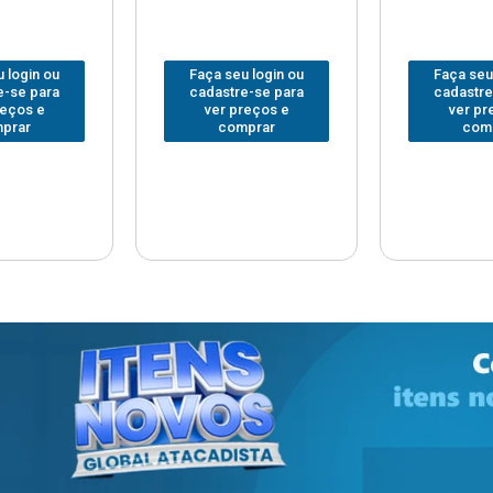
 login ou
Faça seu login ou
Faça seu
e-se para
cadastre-se para
cadastre
reços e
ver preços e
ver pr
prar
comprar
com