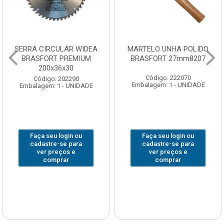
DEA
MARTELO UNHA POLIDO
CHAVE GRIFO BRASF
UM
BRASFORT 27mm8207
14” 6012
Código: 222070
Código: 231967
Embalagem: 1 - UNIDADE
Embalagem: 1 - UNID
ADE
Faça seu login ou
Faça seu login ou
cadastre-se para
cadastre-se para
ver preços e
ver preços e
comprar
comprar