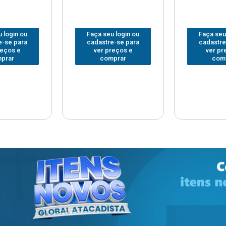
 login ou
Faça seu login ou
Faça seu
e-se para
cadastre-se para
cadastre
reços e
ver preços e
ver pr
prar
comprar
com