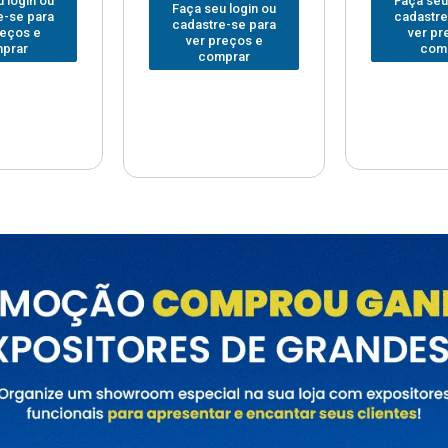
Faça seu login ou
Faça seu
 login ou
cadastre-se para
cadastre
e-se para
ver preços e
ver pr
reços e
comprar
com
prar