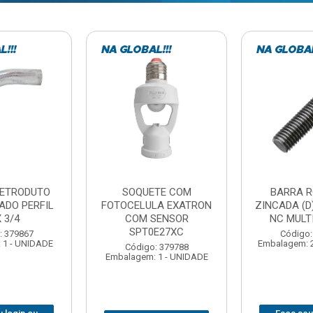
TE COM
BARRA ROSCADA
DOBRADIC
LA EXATRON
ZINCADA (D) 5/16”X1MT
JOMARCA 2
SENSOR
NC MULTIBARRAS
E27XC
Código:
Código: 379806
Embalagem: 
Embalagem: 20 - UNIDADE
: 379788
 1 - UNIDADE