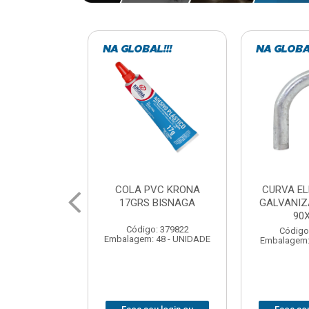
VC KRONA
CURVA ELETRODUTO
SOQUE
 BISNAGA
GALVANIZADO PERFIL
FOTOCELU
90X 3/4
COM 
SPT0
: 379822
Código: 379867
 48 - UNIDADE
Embalagem: 1 - UNIDADE
Código
Embalagem: