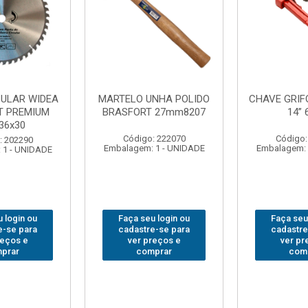
VE GRIFO BRASFORT
ADAPTADOR PARA
14” 6012
SOQUETE WAFT
BR
1/2(F)x3/4(M) 6161
Código: 231967
Código: 235563
balagem: 1 - UNIDADE
Embalagem: 1 - UNIDADE
Emb
Faça seu login ou
Faça seu login ou
cadastre-se para
cadastre-se para
ver preços e
ver preços e
comprar
comprar