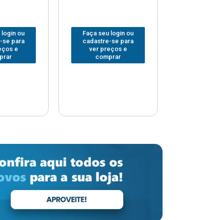
 login ou
Faça seu login ou
Faça seu 
-se para
cadastre-se para
cadastre
eços e
ver preços e
ver pr
prar
comprar
comp