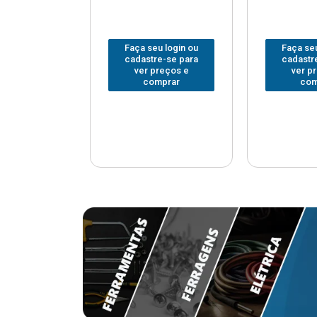
u login ou
Faça seu login ou
Faça seu
e-se para
cadastre-se para
cadastr
reços e
ver preços e
ver p
mprar
comprar
com