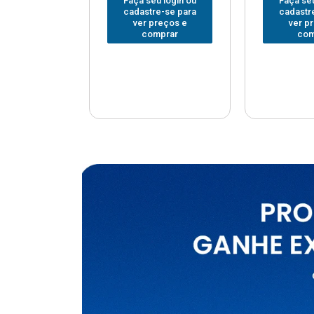
u login ou
Faça seu login ou
Faça seu
e-se para
cadastre-se para
cadastr
reços e
ver preços e
ver p
mprar
comprar
com