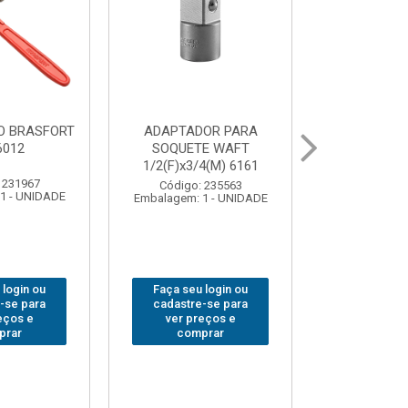
ABAJOUR LED
BOLSA PARA
GRA
ASFORT COB MESA
FERRAMENTAS
SAR
7844
BRASFORT FECHADA
18BOLSOS 7559
Código: 310379
alagem: 1 - UNIDADE
Emba
Código: 312401
Embalagem: 1 - UNIDADE
Faça seu login ou
F
Faça seu login ou
cadastre-se para
cadastre-se para
ver preços e
ver preços e
comprar
comprar