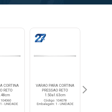
A CORTINA
VARAL PARA TETO
VARAL PA
O RETO
MAXEB ACO 1.40m
MAXEB AC
1.63cm
Código: 104086
Código:
 104078
Embalagem: 1 - UNIDADE
Embalagem: 
1 - UNIDADE