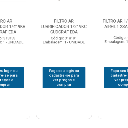
TRO AR
FILTRO AR
FILTRO AR 1
DOR 1/4” 9KB
LUBRIFICADOR 1/2” 9KC
AIRFIL1 2SA
RAF EDA
GUDCRAF EDA
Código:
o: 318183
Código: 318191
Embalagem: 1
: 1 - UNIDADE
Embalagem: 1 - UNIDADE
u login ou
Faça seu login ou
Faça seu 
re-se para
cadastre-se para
cadastre-
preços e
ver preços e
ver pre
mprar
comprar
comp