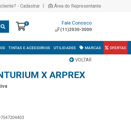
|
cliente? - Cadastrar
Área do Representante
Fale Conosco
0
(11)2030-3000
COS
TINTAS E ACESSORIOS
UTILIDADES
MARCAS
OFERTAS
VOLTAR
ENTURIUM X ARPREX
iva
897547204403