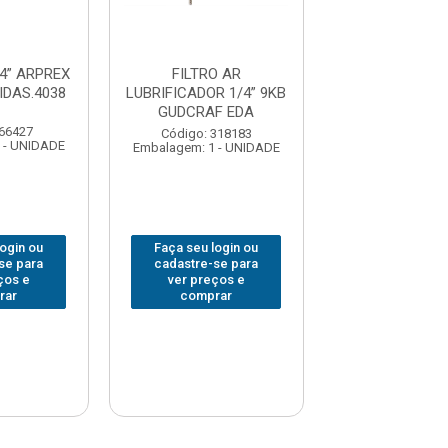
/4” ARPREX
FILTRO AR
FILTRO 
IDAS.4038
LUBRIFICADOR 1/4” 9KB
LUBRIFICADOR 
GUDCRAF EDA
GUDCRAF 
 66427
Código: 318183
Código: 318
 - UNIDADE
Embalagem: 1 - UNIDADE
Embalagem: 1 -
login ou
Faça seu login ou
Faça seu log
se para
cadastre-se para
cadastre-se 
ços e
ver preços e
ver preços
rar
comprar
comprar