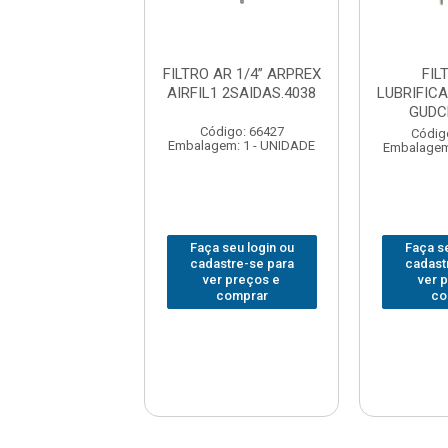
ILTRO AR
FILTRO AR 1/4” ARPREX
FIL
CADOR 1/2” 9KC
AIRFIL1 2SAIDAS.4038
LUBRIFICA
DCRAF EDA
GUDC
Código: 66427
digo: 318191
Códig
Embalagem: 1 - UNIDADE
em: 1 - UNIDADE
Embalagem
 seu login ou
Faça seu login ou
Faça se
astre-se para
cadastre-se para
cadast
er preços e
ver preços e
ver 
comprar
comprar
co