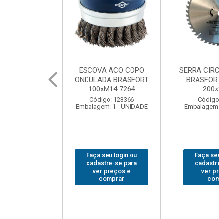
CULAR WIDEA
MARTELO UNHA POLIDO
CHAVE GRI
T PREMIUM
BRASFORT 27mm8207
14”
x36x30
Código: 222070
Código
: 202290
Embalagem: 1 - UNIDADE
Embalagem:
 1 - UNIDADE
u login ou
Faça seu login ou
Faça seu
e-se para
cadastre-se para
cadastr
reços e
ver preços e
ver p
mprar
comprar
com