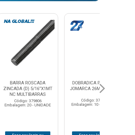
A PRESSAO
ESTICADOR CABO DE
COLA PV
6MM CURVA
ACO NORD {01} 3/16
17GRS B
 379716
Código: 379768
Código:
10 - UNIDADE
Embalagem: 100 - UNIDADE
Embalagem: 4