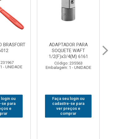
UR LED
BOLSA PARA
GRAMPO MA
 COB MESA
FERRAMENTAS
SARGENTO 
44
BRASFORT FECHADA
80x 
18BOLSOS 7559
 310379
Código:
1 - UNIDADE
Embalagem: 
Código: 312401
Embalagem: 1 - UNIDADE
 login ou
Faça seu 
Faça seu login ou
-se para
cadastre
cadastre-se para
eços e
ver pr
ver preços e
prar
comp
comprar