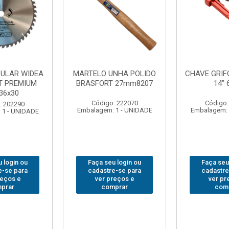
FO BRASFORT
ADAPTADOR PARA
ABAJO
 6012
SOQUETE WAFT
BRASFORT
1/2(F)x3/4(M) 6161
78
: 231967
Código: 235563
Código:
 1 - UNIDADE
Embalagem: 1 - UNIDADE
Embalagem: 
 login ou
Faça seu login ou
Faça seu
e-se para
cadastre-se para
cadastre
reços e
ver preços e
ver pr
prar
comprar
com