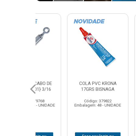
VC KRONA
CURVA ELETRODUTO
SOQUE
 BISNAGA
GALVANIZADO PERFIL
FOTOCELU
90X 3/4
COM 
SPT0
: 379822
Código: 379867
 48 - UNIDADE
Embalagem: 1 - UNIDADE
Código
Embalagem: