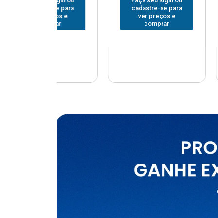
u login ou
Faça seu login ou
Faça seu
e-se para
cadastre-se para
cadastr
reços e
ver preços e
ver p
mprar
comprar
com