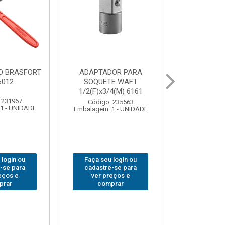
ABAJOUR LED
BOLSA PARA
BRASFORT COB MESA
FERRAMENTAS
7844
BRASFORT FECHADA
18BOLSOS 7559
Código: 310379
Embalagem: 1 - UNIDADE
Código: 312401
Embalagem: 1 - UNIDADE
Faça seu login ou
Faça seu login ou
cadastre-se para
cadastre-se para
ver preços e
ver preços e
comprar
comprar