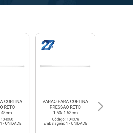
A CORTINA
VARAL PARA TETO
VARAL PA
O RETO
MAXEB ACO 1.40m
MAXEB AC
1.63cm
Código: 104086
Código:
 104078
Embalagem: 1 - UNIDADE
Embalagem: 
1 - UNIDADE