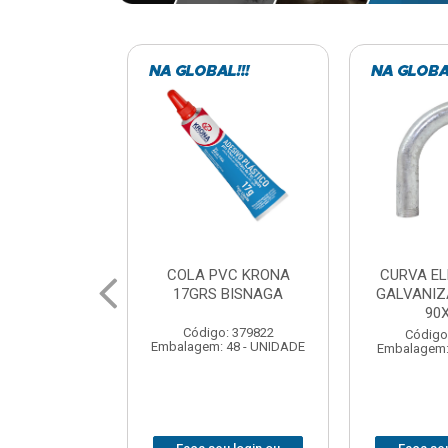
VC KRONA
CURVA ELETRODUTO
SOQUE
 BISNAGA
GALVANIZADO PERFIL
FOTOCELU
90X 3/4
COM 
SPT0
: 379822
Código: 379867
 48 - UNIDADE
Embalagem: 1 - UNIDADE
Código
Embalagem: