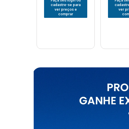
u login ou
Faça seu login ou
Faça seu
e-se para
cadastre-se para
cadastr
reços e
ver preços e
ver p
mprar
comprar
com