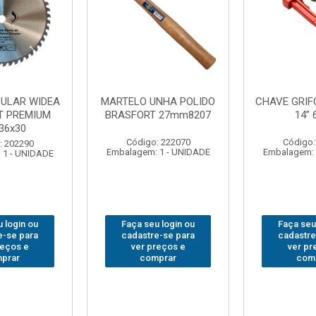
CHAVE GRIFO BRASFORT
ADAPTADOR PARA
14” 6012
SOQUETE WAFT
1/2(F)x3/4(M) 6161
Código: 231967
Código: 235563
Embalagem: 1 - UNIDADE
Embalagem: 1 - UNIDADE
Faça seu login ou
Faça seu login ou
cadastre-se para
cadastre-se para
ver preços e
ver preços e
comprar
comprar