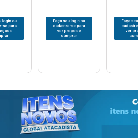
 login ou
Faça seu login ou
Faça seu
e-se para
cadastre-se para
cadastre
reços e
ver preços e
ver pr
prar
comprar
com