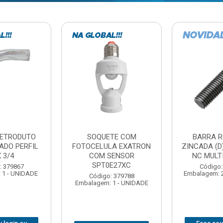
TE COM
BARRA ROSCADA
DOBRADIC
LA EXATRON
ZINCADA (D) 5/16”X1MT
JOMARCA 2
SENSOR
NC MULTIBARRAS
E27XC
Código:
Código: 379806
Embalagem: 
Embalagem: 20 - UNIDADE
: 379788
 1 - UNIDADE