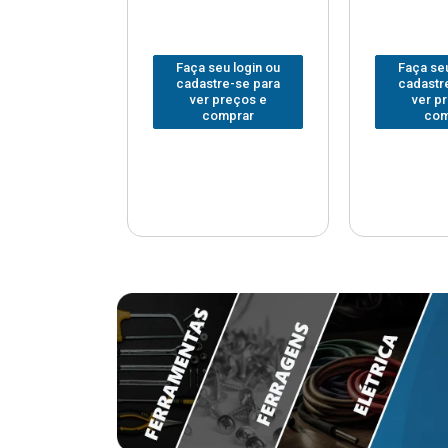
u login ou
Faça seu login ou
Faça seu
e-se para
cadastre-se para
cadastr
reços e
ver preços e
ver p
mprar
comprar
com