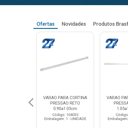
Ofertas
Novidades
Produtos Bras
RA CORTINA
VARAO PARA CORTINA
VARAO PA
AO RETO
PRESSAO RETO
PRESS
a1.03cm
1.05a1.18cm
1.20a
: 104035
Código: 104043
Código
 1 - UNIDADE
Embalagem: 1 - UNIDADE
Embalagem: