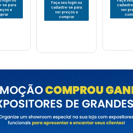
Faça seu login ou
Faça seu
 login ou
cadastre-se para
cadastre
e-se para
ver preços e
ver pr
reços e
comprar
com
prar