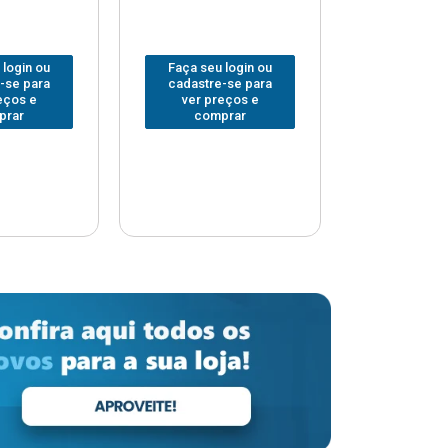
 login ou
Faça seu login ou
Faça seu 
-se para
cadastre-se para
cadastre
eços e
ver preços e
ver pr
prar
comprar
comp