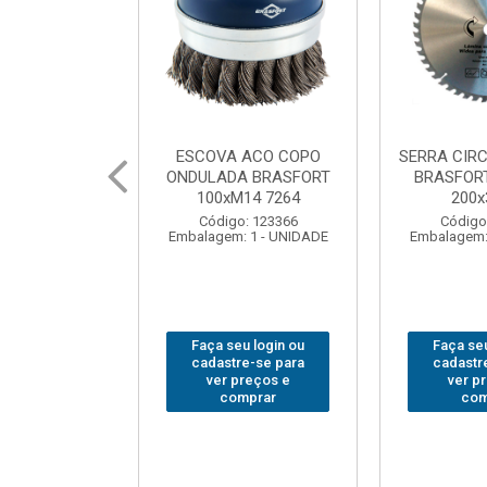
SERRA CIRCULAR WIDEA
MARTELO UNHA POLIDO
BRASFORT PREMIUM
BRASFORT 27mm8207
200x36x30
Código: 222070
Código: 202290
Embalagem: 1 - UNIDADE
Embalagem: 1 - UNIDADE
Faça seu login ou
Faça seu login ou
cadastre-se para
cadastre-se para
ver preços e
ver preços e
comprar
comprar