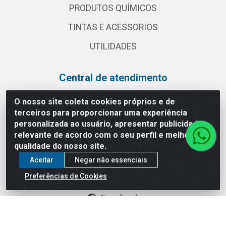
PRODUTOS QUÍMICOS
TINTAS E ACESSORIOS
UTILIDADES
Central de atendimento
(11) 2030 3000
O nosso site coleta cookies próprios e de
terceiros para proporcionar uma experiência
vendas@globalatacadista.com.br
personalizada ao usuário, apresentar publicidade
Horário de atendimento: Segunda a Sexta das
relevante de acordo com o seu perfil e melhorar a
07:30h às 18h.
qualidade do nosso site.
Redes sociais
Aceitar
Negar não essenciais
Preferências de Cookies
Instagram
Facebook
Linkedin