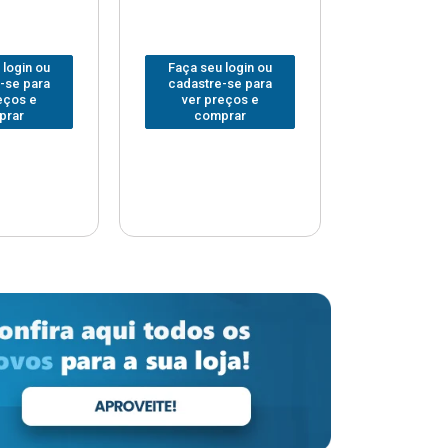
 login ou
Faça seu login ou
Faça seu 
-se para
cadastre-se para
cadastre
eços e
ver preços e
ver pr
prar
comprar
comp