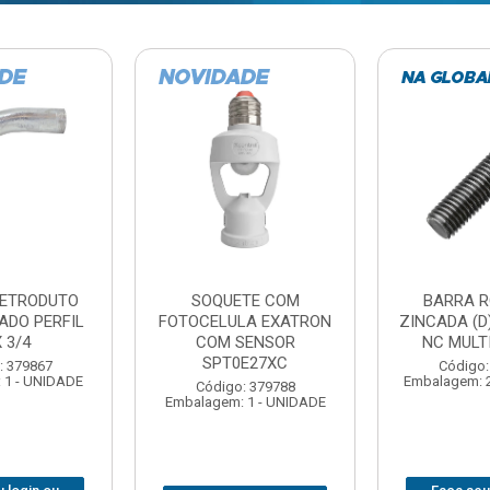
TE COM
BARRA ROSCADA
DOBRADIC
LA EXATRON
ZINCADA (D) 5/16”X1MT
JOMARCA 2
SENSOR
NC MULTIBARRAS
E27XC
Código:
Código: 379806
Embalagem: 
Embalagem: 20 - UNIDADE
: 379788
 1 - UNIDADE