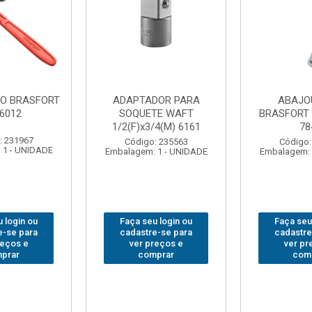
DOR PARA
ABAJOUR LED
BOLSA
TE WAFT
BRASFORT COB MESA
FERRA
/4(M) 6161
7844
BRASFORT
18BOLS
: 235563
Código: 310379
 1 - UNIDADE
Embalagem: 1 - UNIDADE
Código:
Embalagem: 
 login ou
Faça seu login ou
Faça seu
e-se para
cadastre-se para
cadastre
reços e
ver preços e
ver pr
prar
comprar
com