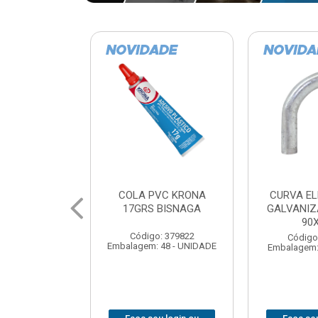
VC KRONA
CURVA ELETRODUTO
SOQUE
 BISNAGA
GALVANIZADO PERFIL
FOTOCELU
90X 3/4
COM 
SPT0
: 379822
Código: 379867
 48 - UNIDADE
Embalagem: 1 - UNIDADE
Código
Embalagem: