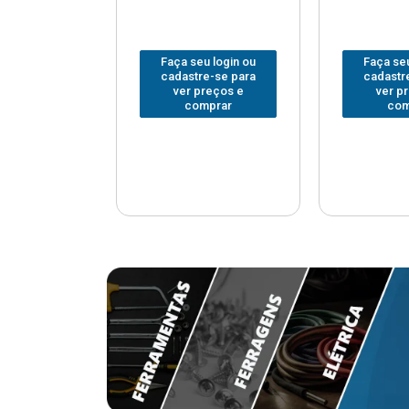
u login ou
Faça seu login ou
Faça seu
e-se para
cadastre-se para
cadastr
reços e
ver preços e
ver p
mprar
comprar
com