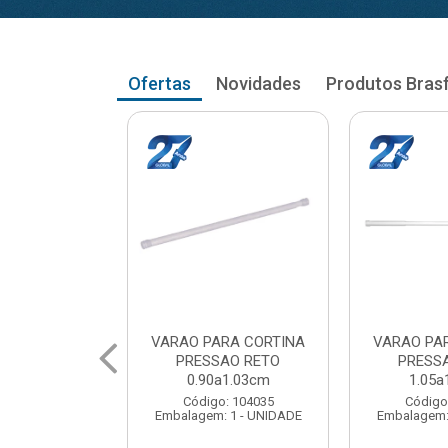
Ofertas
Novidades
Produtos Bras
RA CORTINA
VARAO PARA CORTINA
VARAO PA
AO RETO
PRESSAO RETO
PRESS
a1.03cm
1.05a1.18cm
1.20a
: 104035
Código: 104043
Código
 1 - UNIDADE
Embalagem: 1 - UNIDADE
Embalagem: