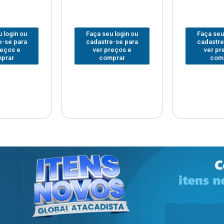
 login ou
Faça seu login ou
Faça seu
e-se para
cadastre-se para
cadastre
reços e
ver preços e
ver pr
prar
comprar
com