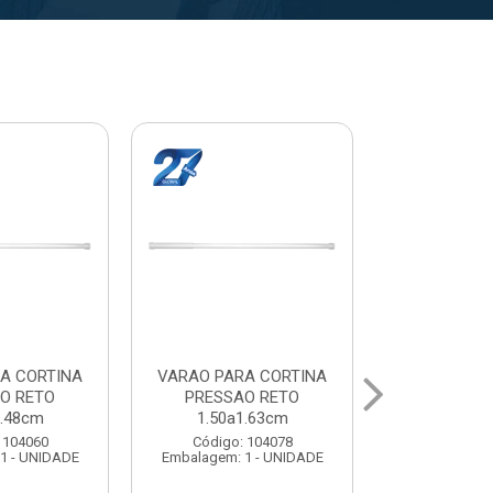
A CORTINA
VARAL PARA TETO
VARAL PA
O RETO
MAXEB ACO 1.40m
MAXEB AC
1.63cm
Código: 104086
Código:
 104078
Embalagem: 1 - UNIDADE
Embalagem: 
1 - UNIDADE