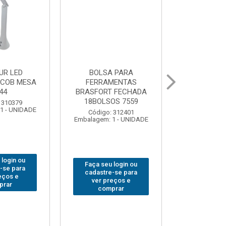
 PARA
GRAMPO MARCENEIRO
BROCA SDSP
MENTAS
SARGENTO BRASFORT
BRASFORT 
 FECHADA
80x 250
OS 7559
Código:
Código: 312649
Embalagem: 
Embalagem: 1 - UNIDADE
 312401
1 - UNIDADE
Faça seu login ou
Faça seu 
 login ou
cadastre-se para
cadastre
-se para
ver preços e
ver pr
eços e
comprar
comp
prar