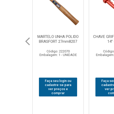
UNHA POLIDO
CHAVE GRIFO BRASFORT
ADAPTA
T 27mm8207
14” 6012
SOQUE
1/2(F)x3
: 222070
Código: 231967
Código
 1 - UNIDADE
Embalagem: 1 - UNIDADE
Embalagem:
u login ou
Faça seu login ou
Faça seu
e-se para
cadastre-se para
cadastr
reços e
ver preços e
ver p
mprar
comprar
com