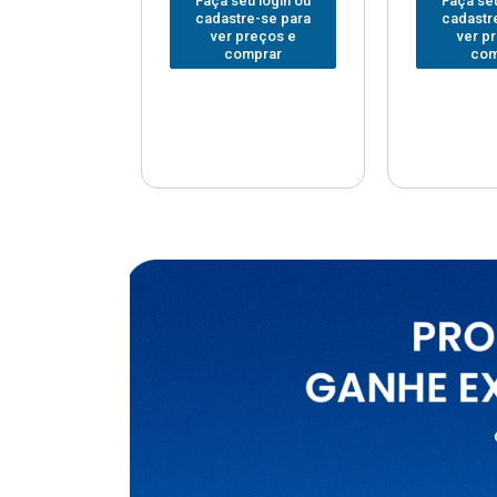
u login ou
Faça seu login ou
Faça seu
e-se para
cadastre-se para
cadastr
reços e
ver preços e
ver p
mprar
comprar
com