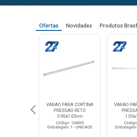
Ofertas
Novidades
Produtos Bras
RA CORTINA
VARAO PARA CORTINA
VARAO PA
AO RETO
PRESSAO RETO
PRESS
a1.03cm
1.05a1.18cm
1.20a
: 104035
Código: 104043
Código
 1 - UNIDADE
Embalagem: 1 - UNIDADE
Embalagem: