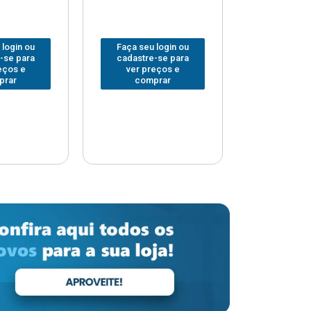
 login ou
Faça seu login ou
Faça seu 
-se para
cadastre-se para
cadastre
eços e
ver preços e
ver pr
prar
comprar
comp