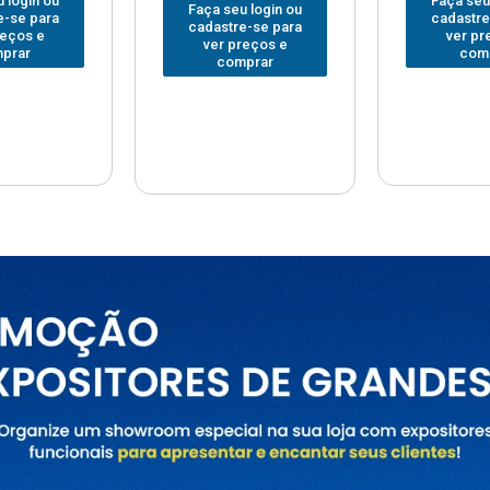
Faça seu login ou
Faça seu
 login ou
cadastre-se para
cadastre
e-se para
ver preços e
ver pr
reços e
comprar
com
prar