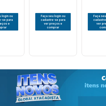
 login ou
Faça seu login ou
Faça seu
e-se para
cadastre-se para
cadastre
reços e
ver preços e
ver pr
prar
comprar
com