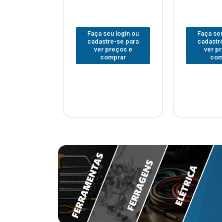
u login ou
Faça seu login ou
Faça seu
e-se para
cadastre-se para
cadastr
reços e
ver preços e
ver p
mprar
comprar
com