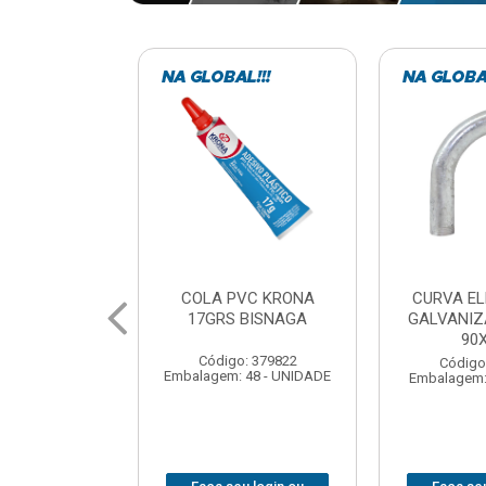
VC KRONA
CURVA ELETRODUTO
SOQUE
 BISNAGA
GALVANIZADO PERFIL
FOTOCELU
90X 3/4
COM 
SPT0
: 379822
Código: 379867
 48 - UNIDADE
Embalagem: 1 - UNIDADE
Código
Embalagem: