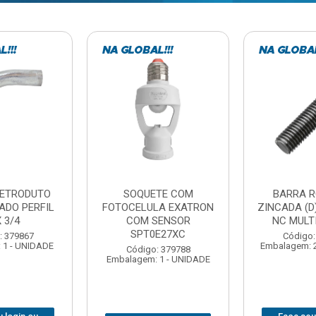
TE COM
BARRA ROSCADA
DOBRADIC
LA EXATRON
ZINCADA (D) 5/16”X1MT
JOMARCA 2
SENSOR
NC MULTIBARRAS
E27XC
Código:
Código: 379806
Embalagem: 
Embalagem: 20 - UNIDADE
: 379788
 1 - UNIDADE