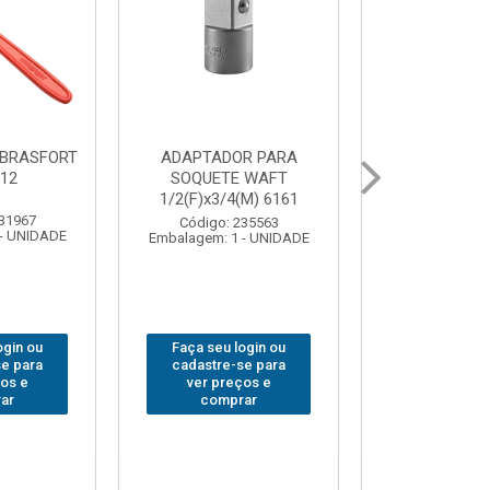
OUR LED
BOLSA PARA
GRAMPO M
T COB MESA
FERRAMENTAS
SARGENTO
7844
BRASFORT FECHADA
80
18BOLSOS 7559
o: 310379
Código
: 1 - UNIDADE
Embalagem:
Código: 312401
Embalagem: 1 - UNIDADE
u login ou
Faça se
Faça seu login ou
re-se para
cadastr
cadastre-se para
preços e
ver p
ver preços e
mprar
co
comprar