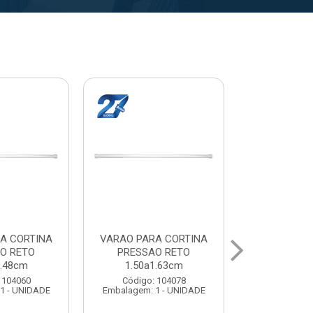
A CORTINA
VARAL PARA TETO
VARAL PA
O RETO
MAXEB ACO 1.40m
MAXEB AC
1.63cm
Código: 104086
Código:
 104078
Embalagem: 1 - UNIDADE
Embalagem: 
1 - UNIDADE