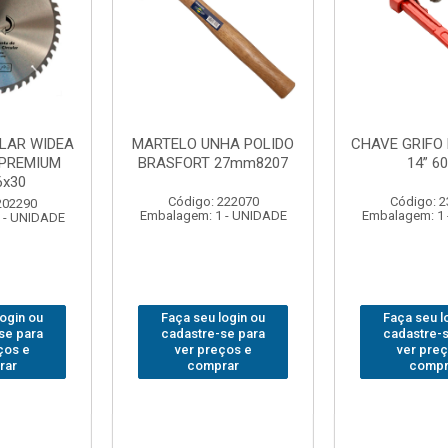
IFO BRASFORT
ADAPTADOR PARA
ABAJ
” 6012
SOQUETE WAFT
BRASFOR
1/2(F)x3/4(M) 6161
o: 231967
Código: 235563
Códig
: 1 - UNIDADE
Embalagem: 1 - UNIDADE
Embalagem
eu login ou
Faça seu login ou
Faça se
re-se para
cadastre-se para
cadast
preços e
ver preços e
ver 
omprar
comprar
co