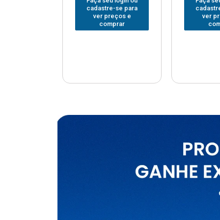
u login ou
Faça seu login ou
Faça seu
e-se para
cadastre-se para
cadastr
reços e
ver preços e
ver p
mprar
comprar
com