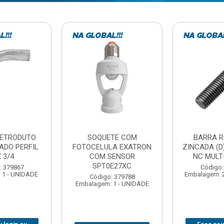
TE COM
BARRA ROSCADA
DOBRADIC
LA EXATRON
ZINCADA (D) 5/16”X1MT
JOMARCA 2
SENSOR
NC MULTIBARRAS
E27XC
Código:
Código: 379806
Embalagem: 
Embalagem: 20 - UNIDADE
: 379788
 1 - UNIDADE