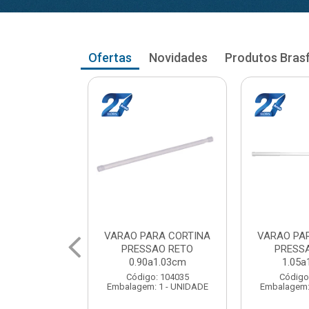
Ofertas
Novidades
Produtos Bras
RA CORTINA
VARAO PARA CORTINA
VARAO PA
AO RETO
PRESSAO RETO
PRESS
a1.03cm
1.05a1.18cm
1.20a
: 104035
Código: 104043
Código
 1 - UNIDADE
Embalagem: 1 - UNIDADE
Embalagem: