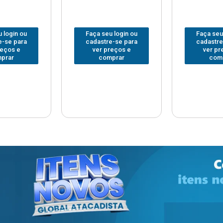
 login ou
Faça seu login ou
Faça seu
e-se para
cadastre-se para
cadastre
reços e
ver preços e
ver pr
prar
comprar
com