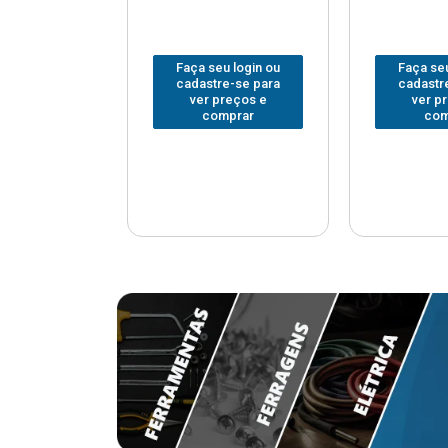
u login ou
Faça seu login ou
Faça seu
e-se para
cadastre-se para
cadastr
reços e
ver preços e
ver p
mprar
comprar
com