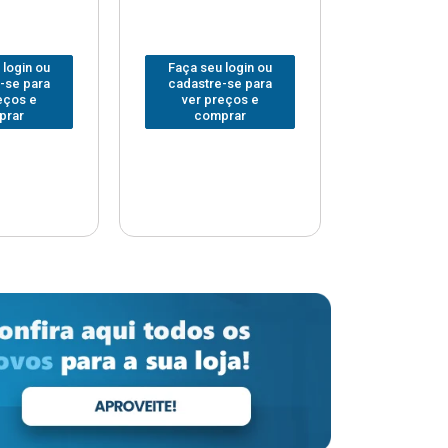
 login ou
Faça seu login ou
Faça seu 
-se para
cadastre-se para
cadastre
eços e
ver preços e
ver pr
prar
comprar
comp