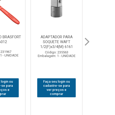
OR PARA
ABAJOUR LED
BOLSA
E WAFT
BRASFORT COB MESA
FERRAM
4(M) 6161
7844
BRASFORT
18BOLSO
 235563
Código: 310379
1 - UNIDADE
Embalagem: 1 - UNIDADE
Código:
Embalagem: 
 login ou
Faça seu login ou
Faça seu 
-se para
cadastre-se para
cadastre
eços e
ver preços e
ver pr
prar
comprar
comp