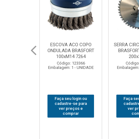
 ACO COPO
SERRA CIRCULAR WIDEA
MARTELO U
A BRASFORT
BRASFORT PREMIUM
BRASFORT
14 7264
200x36x30
Código
: 123366
Código: 202290
Embalagem:
 1 - UNIDADE
Embalagem: 1 - UNIDADE
u login ou
Faça seu login ou
Faça seu
e-se para
cadastre-se para
cadastr
reços e
ver preços e
ver p
mprar
comprar
com