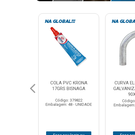
VC KRONA
CURVA ELETRODUTO
SOQUE
 BISNAGA
GALVANIZADO PERFIL
FOTOCELU
90X 3/4
COM 
SPT0
: 379822
Código: 379867
 48 - UNIDADE
Embalagem: 1 - UNIDADE
Código
Embalagem: