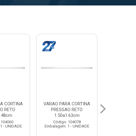
A CORTINA
VARAL PARA TETO
VARAL PA
O RETO
MAXEB ACO 1.40m
MAXEB AC
1.63cm
Código: 104086
Código:
 104078
Embalagem: 1 - UNIDADE
Embalagem: 
1 - UNIDADE