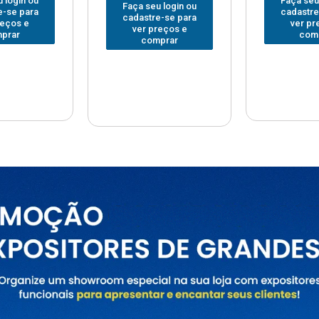
Faça seu login ou
Faça seu
 login ou
cadastre-se para
cadastre
e-se para
ver preços e
ver pr
reços e
comprar
com
prar