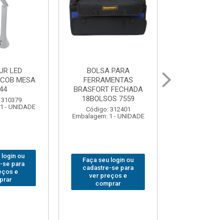
 PARA
GRAMPO MARCENEIRO
BROCA SDSP
MENTAS
SARGENTO BRASFORT
BRASFORT 
 FECHADA
80x 250
OS 7559
Código:
Código: 312649
Embalagem: 
Embalagem: 1 - UNIDADE
 312401
1 - UNIDADE
Faça seu login ou
Faça seu 
 login ou
cadastre-se para
cadastre
-se para
ver preços e
ver pr
eços e
comprar
comp
prar