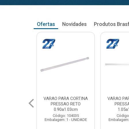
Ofertas
Novidades
Produtos Bras
RA CORTINA
VARAO PARA CORTINA
VARAO PA
AO RETO
PRESSAO RETO
PRESS
a1.03cm
1.05a1.18cm
1.20a
: 104035
Código: 104043
Código
 1 - UNIDADE
Embalagem: 1 - UNIDADE
Embalagem: