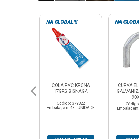
VC KRONA
CURVA ELETRODUTO
SOQUE
 BISNAGA
GALVANIZADO PERFIL
FOTOCELU
90X 3/4
COM 
SPT0
: 379822
Código: 379867
 48 - UNIDADE
Embalagem: 1 - UNIDADE
Código
Embalagem: