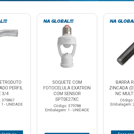
TE COM
BARRA ROSCADA
DOBRADIC
LA EXATRON
ZINCADA (D) 5/16”X1MT
JOMARCA 2
SENSOR
NC MULTIBARRAS
E27XC
Código:
Código: 379806
Embalagem: 
Embalagem: 20 - UNIDADE
: 379788
 1 - UNIDADE