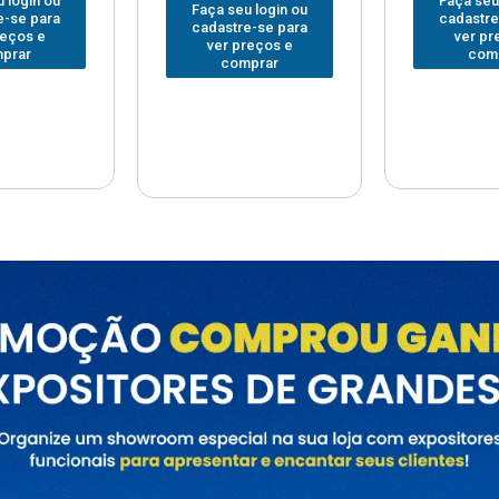
Faça seu login ou
Faça seu
 login ou
cadastre-se para
cadastre
e-se para
ver preços e
ver pr
reços e
comprar
com
prar