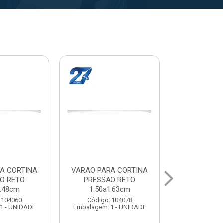
A CORTINA
VARAL PARA TETO
VARAL PA
O RETO
MAXEB ACO 1.40m
MAXEB AC
1.63cm
Código: 104086
Código:
 104078
Embalagem: 1 - UNIDADE
Embalagem: 
1 - UNIDADE