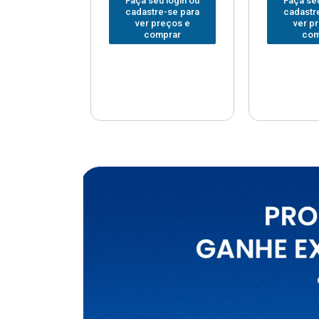
u login ou
Faça seu login ou
Faça seu
e-se para
cadastre-se para
cadastr
reços e
ver preços e
ver p
mprar
comprar
com