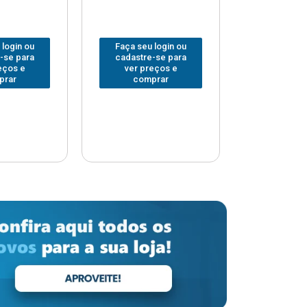
 login ou
Faça seu login ou
Faça seu 
-se para
cadastre-se para
cadastre
eços e
ver preços e
ver pr
prar
comprar
comp