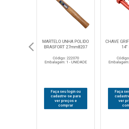
UNHA POLIDO
CHAVE GRIFO BRASFORT
ADAPTA
T 27mm8207
14” 6012
SOQUE
1/2(F)x3
: 222070
Código: 231967
Código
 1 - UNIDADE
Embalagem: 1 - UNIDADE
Embalagem:
u login ou
Faça seu login ou
Faça seu
e-se para
cadastre-se para
cadastr
reços e
ver preços e
ver p
mprar
comprar
com