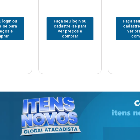
 login ou
Faça seu login ou
Faça seu
e-se para
cadastre-se para
cadastre
reços e
ver preços e
ver pr
prar
comprar
com