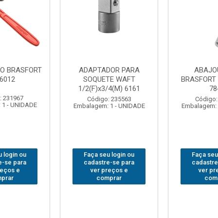
DOR PARA
ABAJOUR LED
BOLSA
TE WAFT
BRASFORT COB MESA
FERRA
/4(M) 6161
7844
BRASFORT
18BOLS
: 235563
Código: 310379
 1 - UNIDADE
Embalagem: 1 - UNIDADE
Código:
Embalagem: 
 login ou
Faça seu login ou
Faça seu
e-se para
cadastre-se para
cadastre
reços e
ver preços e
ver pr
prar
comprar
com