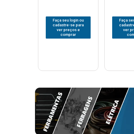
u login ou
Faça seu login ou
Faça seu
e-se para
cadastre-se para
cadastr
reços e
ver preços e
ver p
mprar
comprar
com