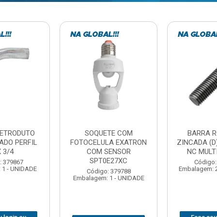
ROSCADA
DOBRADICA PRESSAO
ESTICADO
) 5/16”X1MT
JOMARCA 26MM CURVA
ACO NORD 
TIBARRAS
Código: 379716
Código:
: 379806
Embalagem: 10 - UNIDADE
Embalagem: 1
20 - UNIDADE