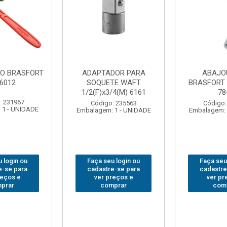
DOR PARA
ABAJOUR LED
BOLSA
TE WAFT
BRASFORT COB MESA
FERRA
/4(M) 6161
7844
BRASFORT
18BOLS
: 235563
Código: 310379
 1 - UNIDADE
Embalagem: 1 - UNIDADE
Código:
Embalagem: 
 login ou
Faça seu login ou
Faça seu
e-se para
cadastre-se para
cadastre
reços e
ver preços e
ver pr
prar
comprar
com