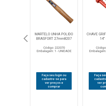
UNHA POLIDO
CHAVE GRIFO BRASFORT
ADAPTA
T 27mm8207
14” 6012
SOQUE
1/2(F)x3
: 222070
Código: 231967
Código
 1 - UNIDADE
Embalagem: 1 - UNIDADE
Embalagem:
u login ou
Faça seu login ou
Faça seu
e-se para
cadastre-se para
cadastr
reços e
ver preços e
ver p
mprar
comprar
com