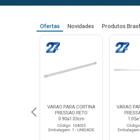
Ofertas
Novidades
Produtos Bras
RA CORTINA
VARAO PARA CORTINA
VARAO PA
AO RETO
PRESSAO RETO
PRESS
a1.03cm
1.05a1.18cm
1.20a
: 104035
Código: 104043
Código
 1 - UNIDADE
Embalagem: 1 - UNIDADE
Embalagem: