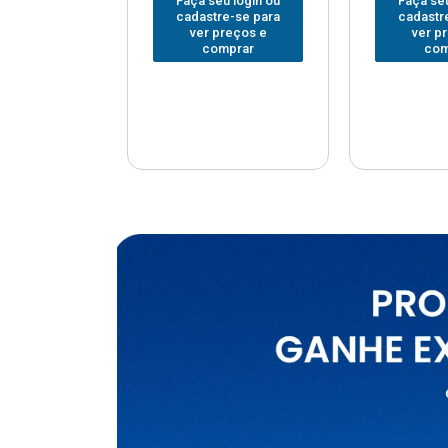
u login ou
Faça seu
Faça seu login ou
re-se para
cadastr
cadastre-se para
preços e
ver p
ver preços e
mprar
com
comprar