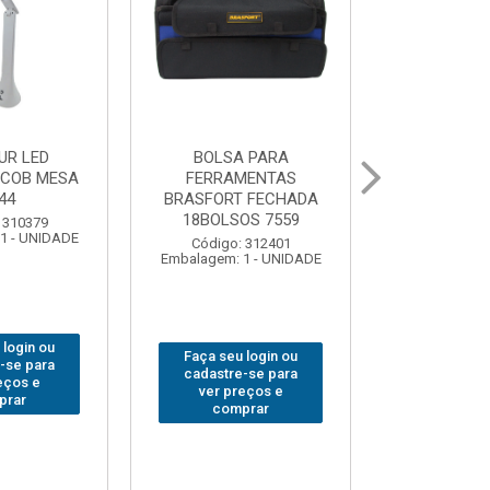
 PARA
GRAMPO MARCENEIRO
BROCA SDSP
MENTAS
SARGENTO BRASFORT
BRASFORT 
 FECHADA
80x 250
OS 7559
Código:
Código: 312649
Embalagem: 
Embalagem: 1 - UNIDADE
 312401
1 - UNIDADE
Faça seu login ou
Faça seu 
 login ou
cadastre-se para
cadastre
-se para
ver preços e
ver pr
eços e
comprar
comp
prar