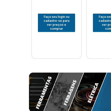
u login ou
Faça seu login ou
Faça seu
e-se para
cadastre-se para
cadastr
reços e
ver preços e
ver p
mprar
comprar
com