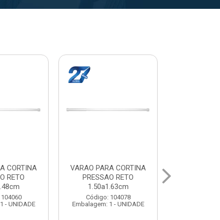
A CORTINA
VARAL PARA TETO
VARAL PA
O RETO
MAXEB ACO 1.40m
MAXEB AC
1.63cm
Código: 104086
Código:
 104078
Embalagem: 1 - UNIDADE
Embalagem: 
1 - UNIDADE