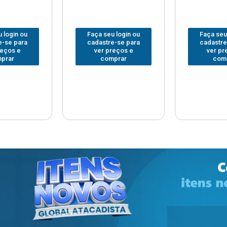
 login ou
Faça seu login ou
Faça seu
e-se para
cadastre-se para
cadastre
reços e
ver preços e
ver pr
prar
comprar
com