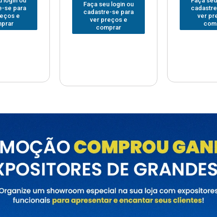
 login ou
Faça seu login ou
Faça seu
e-se para
cadastre-se para
cadastre
reços e
ver preços e
ver pr
prar
comprar
com