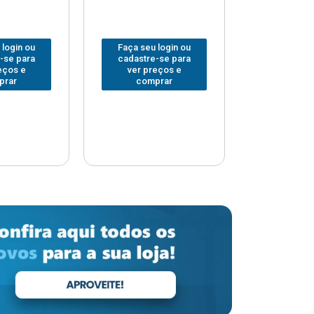
 login ou
Faça seu login ou
Faça seu 
-se para
cadastre-se para
cadastre
eços e
ver preços e
ver pr
prar
comprar
comp