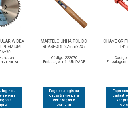
NHA POLIDO
CHAVE GRIFO BRASFORT
ADAPTAD
 27mm8207
14” 6012
SOQUET
1/2(F)x3/
: 222070
Código: 231967
Código:
 1 - UNIDADE
Embalagem: 1 - UNIDADE
Embalagem: 
 login ou
Faça seu login ou
Faça seu
e-se para
cadastre-se para
cadastre
reços e
ver preços e
ver pr
prar
comprar
com