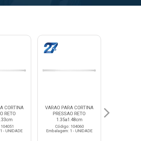
A CORTINA
VARAL PARA TETO
VARAL PA
O RETO
MAXEB ACO 1.40m
MAXEB AC
1.63cm
Código: 104086
Código:
 104078
Embalagem: 1 - UNIDADE
Embalagem: 
1 - UNIDADE