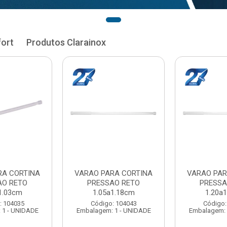
fort
Produtos Clarainox
RA CORTINA
VARAO PARA CORTINA
VARAO PAR
AO RETO
PRESSAO RETO
PRESSA
1.33cm
1.35a1.48cm
1.50a
: 104051
Código: 104060
Código:
 1 - UNIDADE
Embalagem: 1 - UNIDADE
Embalagem: 