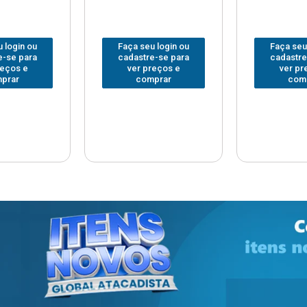
 login ou
Faça seu login ou
Faça seu
e-se para
cadastre-se para
cadastre
reços e
ver preços e
ver pr
prar
comprar
com