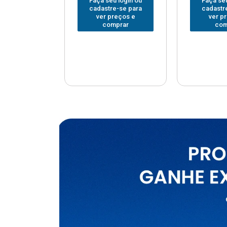
u login ou
Faça seu login ou
Faça seu
e-se para
cadastre-se para
cadastr
reços e
ver preços e
ver p
mprar
comprar
com