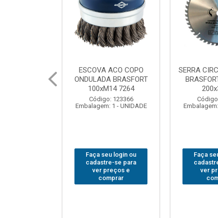
 ACO COPO
SERRA CIRCULAR WIDEA
MARTELO U
A BRASFORT
BRASFORT PREMIUM
BRASFORT
14 7264
200x36x30
Código
: 123366
Código: 202290
Embalagem:
 1 - UNIDADE
Embalagem: 1 - UNIDADE
u login ou
Faça seu login ou
Faça seu
e-se para
cadastre-se para
cadastr
reços e
ver preços e
ver p
mprar
comprar
com