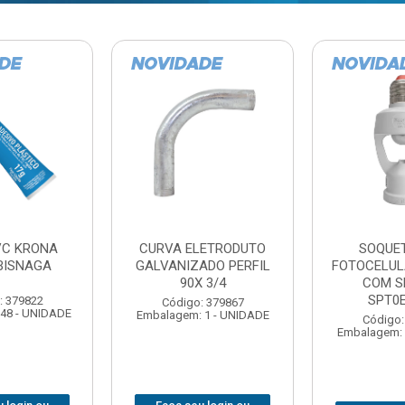
TE COM
BARRA ROSCADA
DOBRADIC
LA EXATRON
ZINCADA (D) 5/16”X1MT
JOMARCA 2
SENSOR
NC MULTIBARRAS
E27XC
Código:
Código: 379806
Embalagem: 
Embalagem: 20 - UNIDADE
: 379788
 1 - UNIDADE