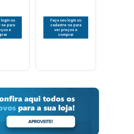
 login ou
Faça seu login ou
Faça seu 
-se para
cadastre-se para
cadastre
eços e
ver preços e
ver pr
prar
comprar
comp