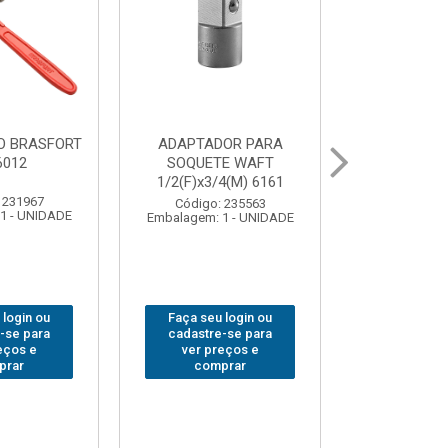
OR PARA
ABAJOUR LED
BOLSA
E WAFT
BRASFORT COB MESA
FERRAM
4(M) 6161
7844
BRASFORT
18BOLSO
 235563
Código: 310379
1 - UNIDADE
Embalagem: 1 - UNIDADE
Código:
Embalagem: 
 login ou
Faça seu login ou
Faça seu 
-se para
cadastre-se para
cadastre
eços e
ver preços e
ver pr
prar
comprar
comp