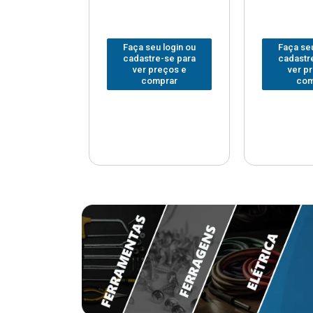
u login ou
Faça seu login ou
Faça seu
re-se para
cadastre-se para
cadastr
preços e
ver preços e
ver p
mprar
comprar
com