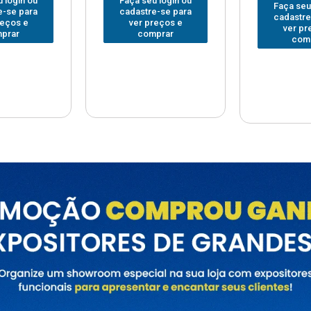
Faça seu login ou
Faça seu
 login ou
cadastre-se para
cadastre
e-se para
ver preços e
ver pr
reços e
comprar
com
prar