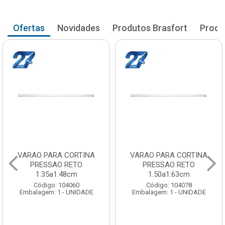
Ofertas
Novidades
Produtos Brasfort
Produ
VARAO PARA CORTINA
VARAL PARA TETO MAXEB
PRESSAO RETO
ACO 1.40m
1.50a1.63cm
Código: 104086
Código: 104078
Embalagem: 1 - UNIDADE
Embalagem: 1 - UNIDADE