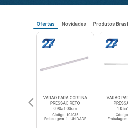
Ofertas
Novidades
Produtos Bras
RA CORTINA
VARAO PARA CORTINA
VARAO PA
AO RETO
PRESSAO RETO
PRESS
a1.03cm
1.05a1.18cm
1.20a
: 104035
Código: 104043
Código
 1 - UNIDADE
Embalagem: 1 - UNIDADE
Embalagem: