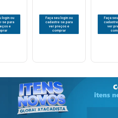
 login ou
Faça seu login ou
Faça seu
e-se para
cadastre-se para
cadastre
reços e
ver preços e
ver pr
prar
comprar
com