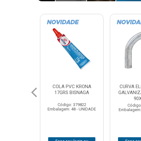
VC KRONA
CURVA ELETRODUTO
SOQUE
 BISNAGA
GALVANIZADO PERFIL
FOTOCELU
90X 3/4
COM 
SPT0
: 379822
Código: 379867
 48 - UNIDADE
Embalagem: 1 - UNIDADE
Código
Embalagem: