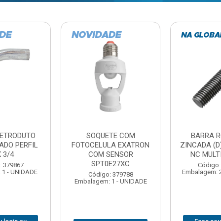
TE COM
BARRA ROSCADA
DOBRADIC
LA EXATRON
ZINCADA (D) 5/16”X1MT
JOMARCA 2
SENSOR
NC MULTIBARRAS
E27XC
Código:
Código: 379806
Embalagem: 
Embalagem: 20 - UNIDADE
: 379788
 1 - UNIDADE