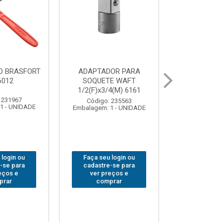
OR PARA
ABAJOUR LED
BOLSA
E WAFT
BRASFORT COB MESA
FERRAM
4(M) 6161
7844
BRASFORT
18BOLSO
 235563
Código: 310379
1 - UNIDADE
Embalagem: 1 - UNIDADE
Código:
Embalagem: 
 login ou
Faça seu login ou
Faça seu 
-se para
cadastre-se para
cadastre
eços e
ver preços e
ver pr
prar
comprar
comp