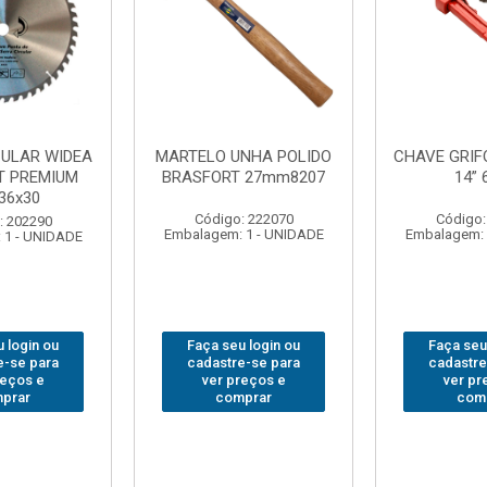
NHA POLIDO
CHAVE GRIFO BRASFORT
ADAPTAD
 27mm8207
14” 6012
SOQUET
1/2(F)x3/
: 222070
Código: 231967
Código:
 1 - UNIDADE
Embalagem: 1 - UNIDADE
Embalagem: 
 login ou
Faça seu login ou
Faça seu
e-se para
cadastre-se para
cadastre
reços e
ver preços e
ver pr
prar
comprar
com