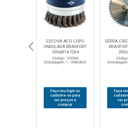
 ACO COPO
SERRA CIRCULAR WIDEA
MARTELO U
A BRASFORT
BRASFORT PREMIUM
BRASFORT
14 7264
200x36x30
Código
: 123366
Código: 202290
Embalagem:
 1 - UNIDADE
Embalagem: 1 - UNIDADE
u login ou
Faça seu login ou
Faça seu
e-se para
cadastre-se para
cadastr
reços e
ver preços e
ver p
mprar
comprar
com