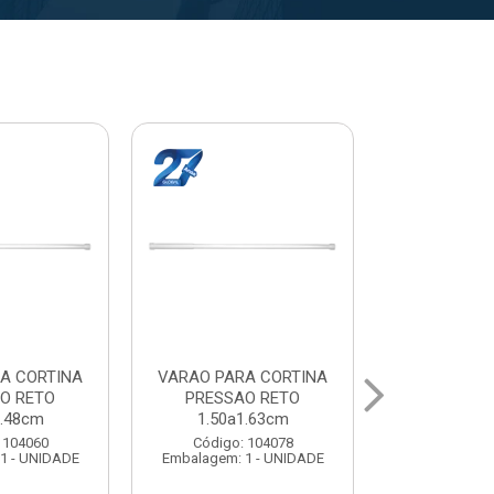
A CORTINA
VARAL PARA TETO
VARAL PA
O RETO
MAXEB ACO 1.40m
MAXEB AC
1.63cm
Código: 104086
Código:
 104078
Embalagem: 1 - UNIDADE
Embalagem: 
1 - UNIDADE