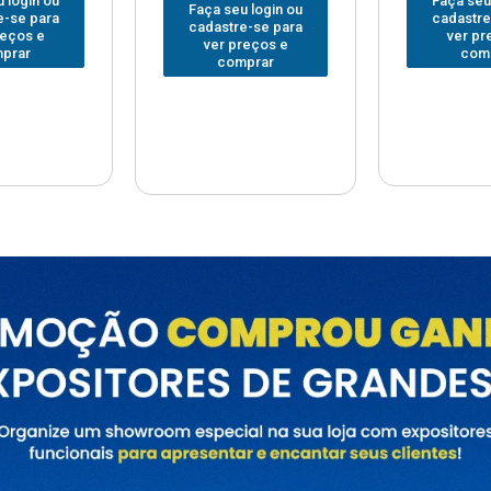
Faça seu login ou
Faça seu
 login ou
cadastre-se para
cadastre
e-se para
ver preços e
ver pr
reços e
comprar
com
prar