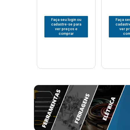
u login ou
Faça seu login ou
Faça seu
e-se para
cadastre-se para
cadastr
reços e
ver preços e
ver p
mprar
comprar
com