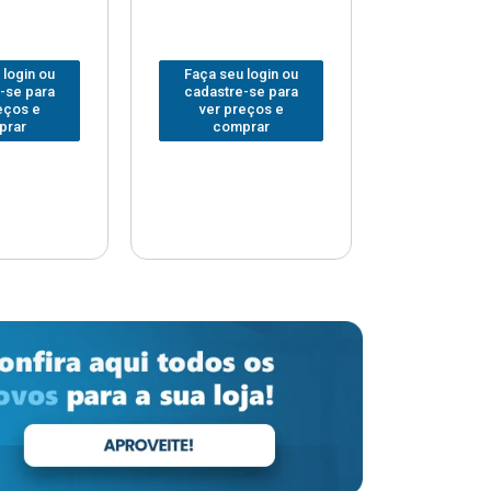
 login ou
Faça seu login ou
Faça seu 
-se para
cadastre-se para
cadastre
eços e
ver preços e
ver pr
prar
comprar
comp