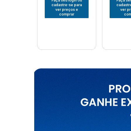
u login ou
Faça seu login ou
Faça seu
e-se para
cadastre-se para
cadastr
reços e
ver preços e
ver p
mprar
comprar
com