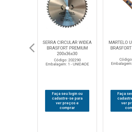
CULAR WIDEA
MARTELO UNHA POLIDO
CHAVE GRI
T PREMIUM
BRASFORT 27mm8207
14”
x36x30
Código: 222070
Código
: 202290
Embalagem: 1 - UNIDADE
Embalagem:
 1 - UNIDADE
u login ou
Faça seu login ou
Faça seu
e-se para
cadastre-se para
cadastr
reços e
ver preços e
ver p
mprar
comprar
com