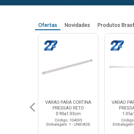
Ofertas
Novidades
Produtos Bras
RA CORTINA
VARAO PARA CORTINA
VARAO PA
AO RETO
PRESSAO RETO
PRESS
a1.03cm
1.05a1.18cm
1.20a
: 104035
Código: 104043
Código
 1 - UNIDADE
Embalagem: 1 - UNIDADE
Embalagem: