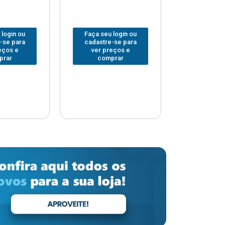
 login ou
Faça seu login ou
Faça seu 
-se para
cadastre-se para
cadastre
eços e
ver preços e
ver pr
prar
comprar
comp