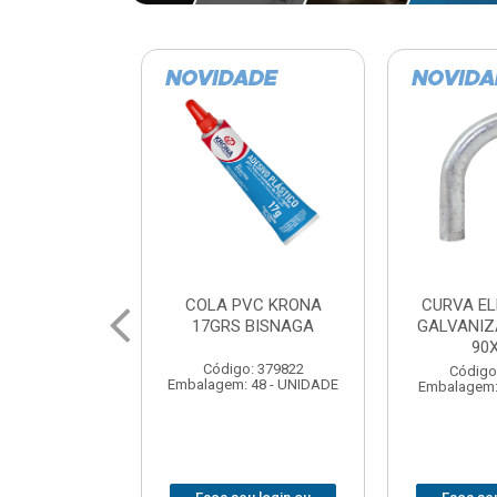
VC KRONA
CURVA ELETRODUTO
SOQUE
 BISNAGA
GALVANIZADO PERFIL
FOTOCELU
90X 3/4
COM 
SPT0
: 379822
Código: 379867
 48 - UNIDADE
Embalagem: 1 - UNIDADE
Código
Embalagem: