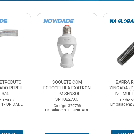
TE COM
BARRA ROSCADA
DOBRADIC
LA EXATRON
ZINCADA (D) 5/16”X1MT
JOMARCA 2
SENSOR
NC MULTIBARRAS
E27XC
Código:
Código: 379806
Embalagem: 
Embalagem: 20 - UNIDADE
: 379788
 1 - UNIDADE