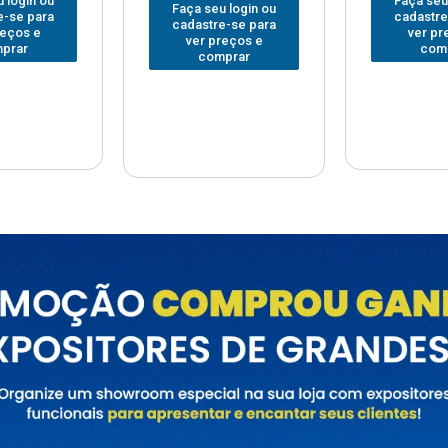
Faça seu login ou
Faça seu
 login ou
cadastre-se para
cadastre
e-se para
ver preços e
ver pr
reços e
comprar
com
prar