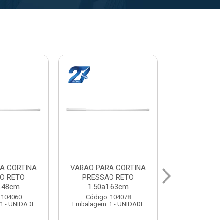
A CORTINA
VARAL PARA TETO
VARAL PA
O RETO
MAXEB ACO 1.40m
MAXEB AC
1.63cm
Código: 104086
Código:
 104078
Embalagem: 1 - UNIDADE
Embalagem: 
1 - UNIDADE