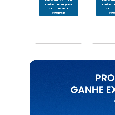
u login ou
Faça seu login ou
Faça seu
e-se para
cadastre-se para
cadastr
reços e
ver preços e
ver p
mprar
comprar
com