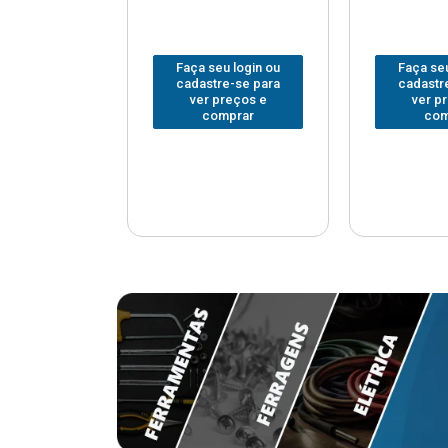
u login ou
Faça seu login ou
Faça seu
e-se para
cadastre-se para
cadastr
reços e
ver preços e
ver p
mprar
comprar
com