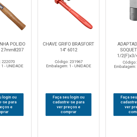
FO BRASFORT
ADAPTADOR PARA
ABAJO
 6012
SOQUETE WAFT
BRASFORT
1/2(F)x3/4(M) 6161
78
: 231967
Código: 235563
Código:
 1 - UNIDADE
Embalagem: 1 - UNIDADE
Embalagem: 
 login ou
Faça seu login ou
Faça seu
e-se para
cadastre-se para
cadastre
reços e
ver preços e
ver pr
prar
comprar
com