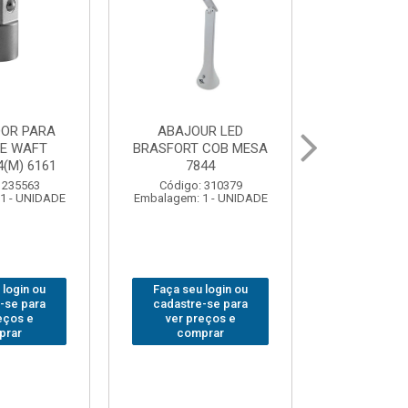
UR LED
BOLSA PARA
GRAMPO MA
 COB MESA
FERRAMENTAS
SARGENTO 
44
BRASFORT FECHADA
80x 
18BOLSOS 7559
 310379
Código:
1 - UNIDADE
Embalagem: 
Código: 312401
Embalagem: 1 - UNIDADE
 login ou
Faça seu 
Faça seu login ou
-se para
cadastre
cadastre-se para
eços e
ver pr
ver preços e
prar
comp
comprar