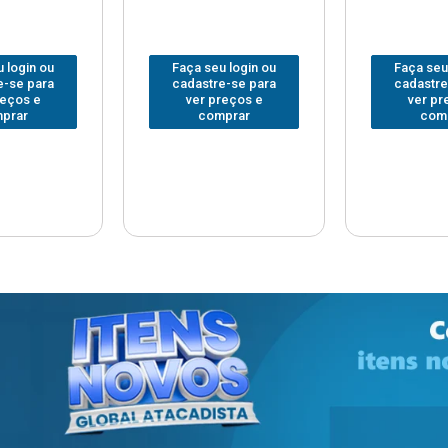
 login ou
Faça seu login ou
Faça seu
e-se para
cadastre-se para
cadastre
reços e
ver preços e
ver pr
prar
comprar
com