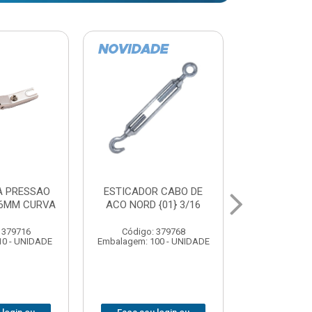
R CABO DE
COLA PVC KRONA
CURVA EL
{01} 3/16
17GRS BISNAGA
GALVANIZA
90X 
 379768
Código: 379822
Código:
00 - UNIDADE
Embalagem: 48 - UNIDADE
Embalagem: 