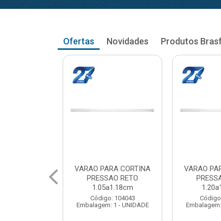
Ofertas
Novidades
Produtos Bras
RA CORTINA
VARAO PARA CORTINA
VARAO PA
AO RETO
PRESSAO RETO
PRESS
a1.18cm
1.20a1.33cm
1.35a
: 104043
Código: 104051
Código
 1 - UNIDADE
Embalagem: 1 - UNIDADE
Embalagem: