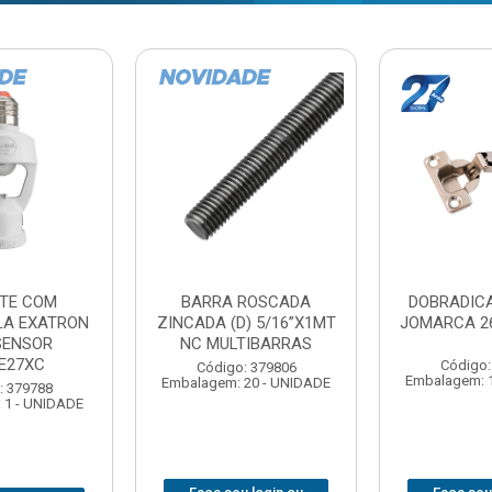
ROSCADA
DOBRADICA PRESSAO
ESTICADO
) 5/16”X1MT
JOMARCA 26MM CURVA
ACO NORD 
TIBARRAS
Código: 379716
Código:
: 379806
Embalagem: 10 - UNIDADE
Embalagem: 1
20 - UNIDADE