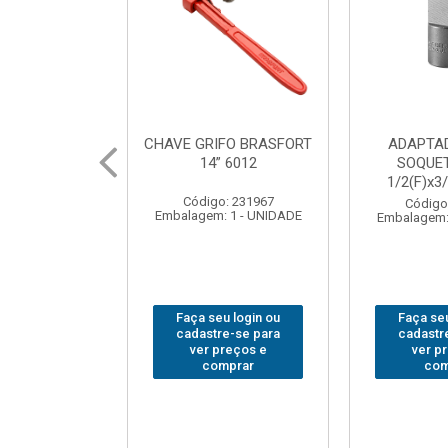
FO BRASFORT
ADAPTADOR PARA
ABAJO
 6012
SOQUETE WAFT
BRASFORT
1/2(F)x3/4(M) 6161
7
: 231967
Código: 235563
Código
 1 - UNIDADE
Embalagem: 1 - UNIDADE
Embalagem:
u login ou
Faça seu login ou
Faça seu
e-se para
cadastre-se para
cadastr
reços e
ver preços e
ver p
mprar
comprar
com