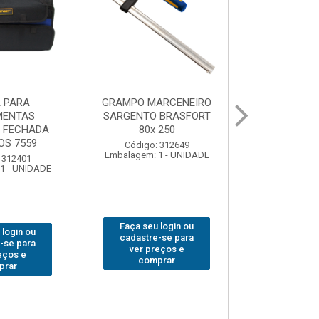
ARCENEIRO
BROCA SDSPLUS VIDEA
SERRA CIRC
 BRASFORT
BRASFORT 08mmx260
BRASFORT
 250
254x2
Código: 342076
 312649
Código:
Embalagem: 1 - UNIDADE
1 - UNIDADE
Embalagem: 
 login ou
Faça seu login ou
Faça seu 
-se para
cadastre-se para
cadastre
eços e
ver preços e
ver pr
prar
comprar
comp