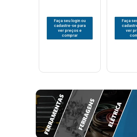
u login ou
Faça seu login ou
Faça seu
e-se para
cadastre-se para
cadastr
reços e
ver preços e
ver p
mprar
comprar
com