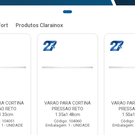
fort
Produtos Clarainox
RA CORTINA
VARAO PARA CORTINA
VARAL P
AO RETO
PRESSAO RETO
MAXEB A
1.48cm
1.50a1.63cm
Código:
: 104060
Código: 104078
Embalagem: 
 1 - UNIDADE
Embalagem: 1 - UNIDADE