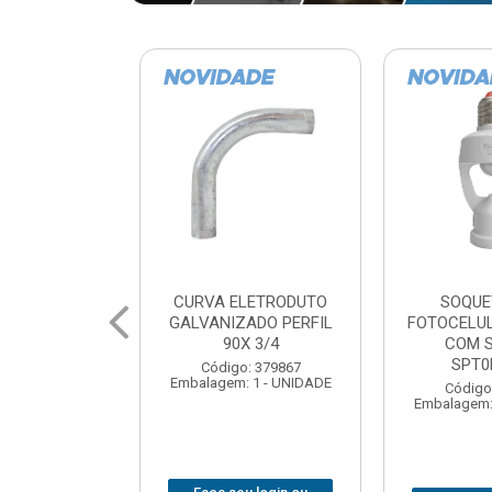
LETRODUTO
SOQUETE COM
BARRA 
ADO PERFIL
FOTOCELULA EXATRON
ZINCADA (D
X 3/4
COM SENSOR
NC MUL
SPT0E27XC
: 379867
Código
 1 - UNIDADE
Embalagem: 
Código: 379788
Embalagem: 1 - UNIDADE