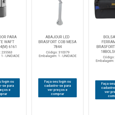
UR LED
BOLSA PARA
GRAMPO M
 COB MESA
FERRAMENTAS
SARGENTO
844
BRASFORT FECHADA
80x
18BOLSOS 7559
: 310379
Código:
 1 - UNIDADE
Embalagem: 
Código: 312401
Embalagem: 1 - UNIDADE
 login ou
Faça seu
Faça seu login ou
e-se para
cadastre
cadastre-se para
reços e
ver pr
ver preços e
prar
com
comprar