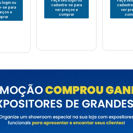
 login ou
Faça seu login ou
Faça seu
e-se para
cadastre-se para
cadastre
reços e
ver preços e
ver pr
prar
comprar
com