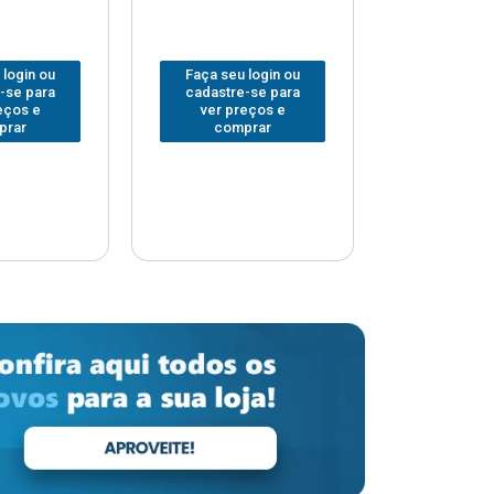
 login ou
Faça seu login ou
Faça seu 
-se para
cadastre-se para
cadastre
eços e
ver preços e
ver pr
prar
comprar
comp