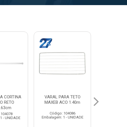
ARA TETO
VARAL PARA TETO
VARAL SA
CO 1.40m
MAXEB ACO 1.20m
MAXEB AC
 104086
Código: 104213
Código:
1 - UNIDADE
Embalagem: 1 - UNIDADE
Embalagem: 