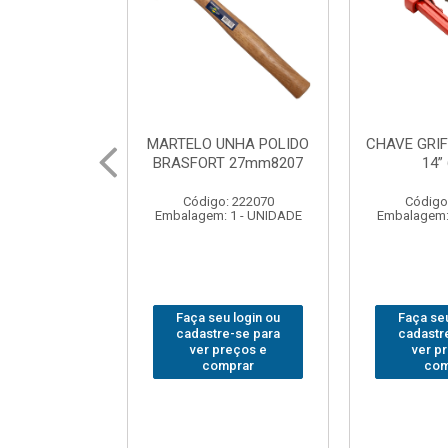
UNHA POLIDO
CHAVE GRIFO BRASFORT
ADAPTA
T 27mm8207
14” 6012
SOQUE
1/2(F)x3
: 222070
Código: 231967
Código
 1 - UNIDADE
Embalagem: 1 - UNIDADE
Embalagem:
u login ou
Faça seu login ou
Faça seu
e-se para
cadastre-se para
cadastr
reços e
ver preços e
ver p
mprar
comprar
com