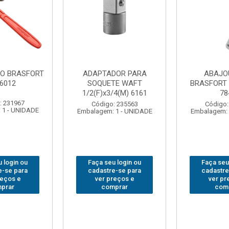
DOR PARA
ABAJOUR LED
BOLSA
TE WAFT
BRASFORT COB MESA
FERRA
/4(M) 6161
7844
BRASFORT
18BOLS
: 235563
Código: 310379
 1 - UNIDADE
Embalagem: 1 - UNIDADE
Código:
Embalagem: 
 login ou
Faça seu login ou
Faça seu
e-se para
cadastre-se para
cadastre
reços e
ver preços e
ver pr
prar
comprar
com