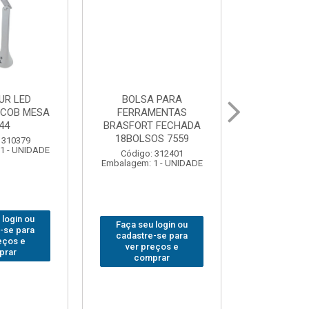
 PARA
GRAMPO MARCENEIRO
BROCA SDSP
MENTAS
SARGENTO BRASFORT
BRASFORT 
 FECHADA
80x 250
OS 7559
Código:
Código: 312649
Embalagem: 
Embalagem: 1 - UNIDADE
 312401
1 - UNIDADE
Faça seu login ou
Faça seu 
 login ou
cadastre-se para
cadastre
-se para
ver preços e
ver pr
eços e
comprar
comp
prar