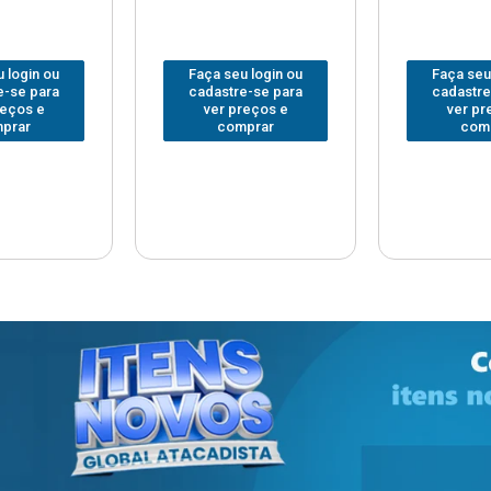
 login ou
Faça seu login ou
Faça seu
e-se para
cadastre-se para
cadastre
reços e
ver preços e
ver pr
prar
comprar
com