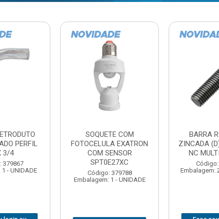
TE COM
BARRA ROSCADA
DOBRADIC
LA EXATRON
ZINCADA (D) 5/16”X1MT
JOMARCA 2
SENSOR
NC MULTIBARRAS
E27XC
Código:
Código: 379806
Embalagem: 
Embalagem: 20 - UNIDADE
: 379788
 1 - UNIDADE