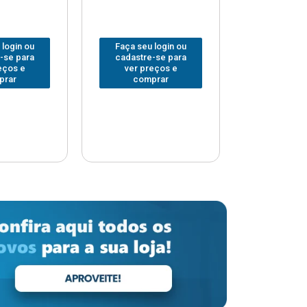
 login ou
Faça seu login ou
Faça seu 
-se para
cadastre-se para
cadastre
eços e
ver preços e
ver pr
prar
comprar
comp