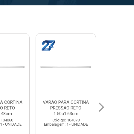
A CORTINA
VARAL PARA TETO
VARAL PA
O RETO
MAXEB ACO 1.40m
MAXEB AC
1.63cm
Código: 104086
Código:
 104078
Embalagem: 1 - UNIDADE
Embalagem: 
1 - UNIDADE