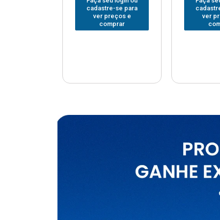
u login ou
Faça seu login ou
Faça seu
e-se para
cadastre-se para
cadastr
reços e
ver preços e
ver p
mprar
comprar
com