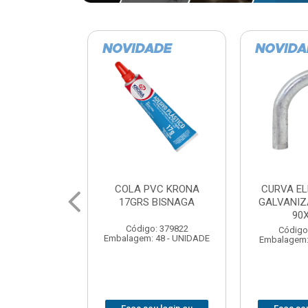
VC KRONA
CURVA ELETRODUTO
SOQUE
 BISNAGA
GALVANIZADO PERFIL
FOTOCELU
90X 3/4
COM 
SPT0
: 379822
Código: 379867
 48 - UNIDADE
Embalagem: 1 - UNIDADE
Código
Embalagem: