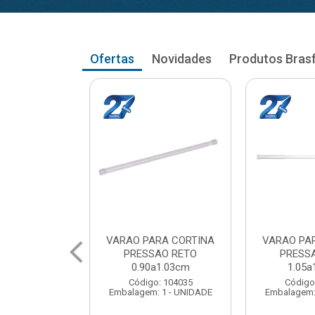
Ofertas
Novidades
Produtos Bras
RA CORTINA
VARAO PARA CORTINA
VARAO PA
AO RETO
PRESSAO RETO
PRESS
a1.03cm
1.05a1.18cm
1.20a
: 104035
Código: 104043
Código
 1 - UNIDADE
Embalagem: 1 - UNIDADE
Embalagem: