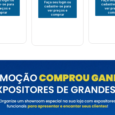
Faça seu login ou
Faça seu
 login ou
cadastre-se para
cadastre
e-se para
ver preços e
ver pr
reços e
comprar
com
prar