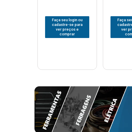
u login ou
Faça seu login ou
Faça seu
e-se para
cadastre-se para
cadastr
reços e
ver preços e
ver p
mprar
comprar
com