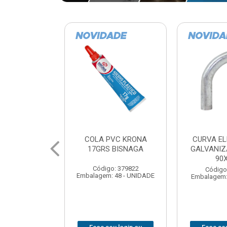
VC KRONA
CURVA ELETRODUTO
SOQUE
 BISNAGA
GALVANIZADO PERFIL
FOTOCELU
90X 3/4
COM 
SPT0
: 379822
Código: 379867
 48 - UNIDADE
Embalagem: 1 - UNIDADE
Código
Embalagem: