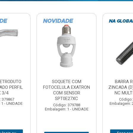
TE COM
BARRA ROSCADA
DOBRADIC
LA EXATRON
ZINCADA (D) 5/16”X1MT
JOMARCA 2
SENSOR
NC MULTIBARRAS
E27XC
Código:
Código: 379806
Embalagem: 
Embalagem: 20 - UNIDADE
: 379788
 1 - UNIDADE