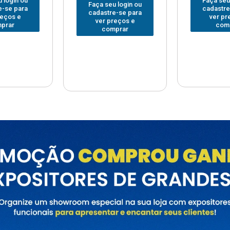
Faça seu login ou
Faça seu
 login ou
cadastre-se para
cadastre
e-se para
ver preços e
ver pr
reços e
comprar
com
prar