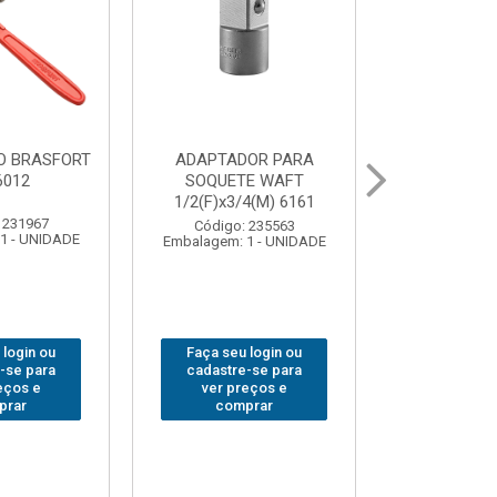
OR PARA
ABAJOUR LED
BOLSA
E WAFT
BRASFORT COB MESA
FERRAM
4(M) 6161
7844
BRASFORT
18BOLSO
 235563
Código: 310379
1 - UNIDADE
Embalagem: 1 - UNIDADE
Código:
Embalagem: 
 login ou
Faça seu login ou
Faça seu 
-se para
cadastre-se para
cadastre
eços e
ver preços e
ver pr
prar
comprar
comp