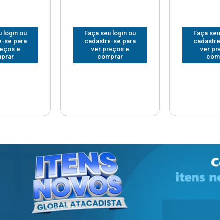
 login ou
Faça seu login ou
Faça seu
e-se para
cadastre-se para
cadastre
reços e
ver preços e
ver pr
prar
comprar
com