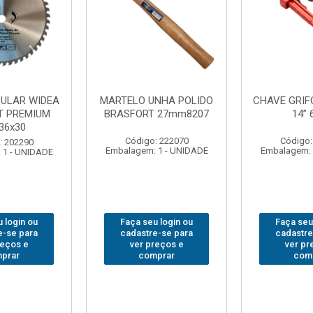
NHA POLIDO
CHAVE GRIFO BRASFORT
ADAPTAD
 27mm8207
14” 6012
SOQUET
1/2(F)x3/
: 222070
Código: 231967
Código:
 1 - UNIDADE
Embalagem: 1 - UNIDADE
Embalagem: 
 login ou
Faça seu login ou
Faça seu
e-se para
cadastre-se para
cadastre
reços e
ver preços e
ver pr
prar
comprar
com