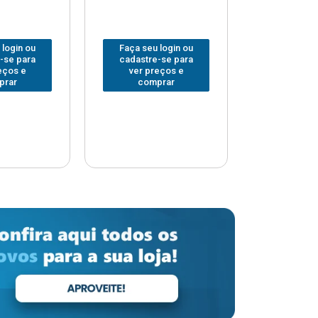
 login ou
Faça seu login ou
Faça seu 
-se para
cadastre-se para
cadastre
eços e
ver preços e
ver pr
prar
comprar
comp