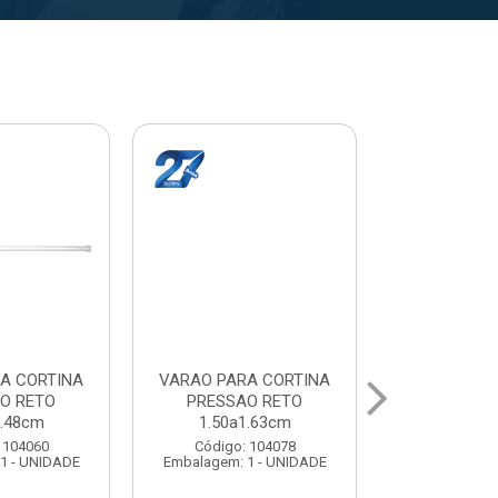
A CORTINA
VARAL PARA TETO
VARAL PA
O RETO
MAXEB ACO 1.40m
MAXEB AC
1.63cm
Código: 104086
Código:
 104078
Embalagem: 1 - UNIDADE
Embalagem: 
1 - UNIDADE