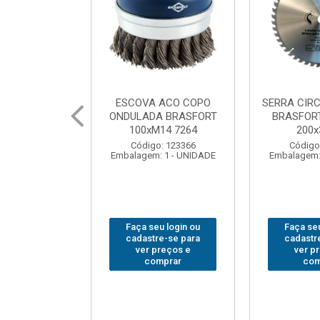
 ACO COPO
SERRA CIRCULAR WIDEA
MARTELO U
A BRASFORT
BRASFORT PREMIUM
BRASFORT
14 7264
200x36x30
Código
: 123366
Código: 202290
Embalagem:
 1 - UNIDADE
Embalagem: 1 - UNIDADE
u login ou
Faça seu login ou
Faça seu
e-se para
cadastre-se para
cadastr
reços e
ver preços e
ver p
mprar
comprar
com