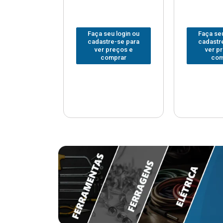
u login ou
Faça seu login ou
Faça seu
e-se para
cadastre-se para
cadastr
reços e
ver preços e
ver p
mprar
comprar
com