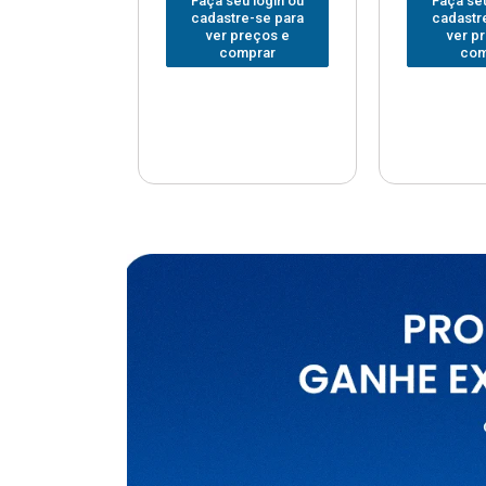
u login ou
Faça seu login ou
Faça seu
e-se para
cadastre-se para
cadastr
reços e
ver preços e
ver p
mprar
comprar
com