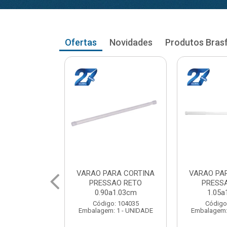
Ofertas
Novidades
Produtos Bras
RA CORTINA
VARAO PARA CORTINA
VARAO PA
AO RETO
PRESSAO RETO
PRESS
a1.03cm
1.05a1.18cm
1.20a
: 104035
Código: 104043
Código
 1 - UNIDADE
Embalagem: 1 - UNIDADE
Embalagem: