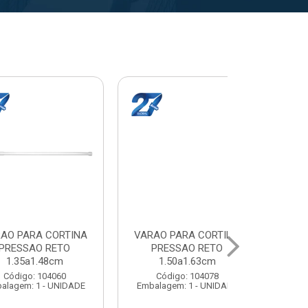
A CORTINA
VARAL PARA TETO
VARAL PA
O RETO
MAXEB ACO 1.40m
MAXEB AC
1.63cm
Código: 104086
Código:
 104078
Embalagem: 1 - UNIDADE
Embalagem: 
1 - UNIDADE