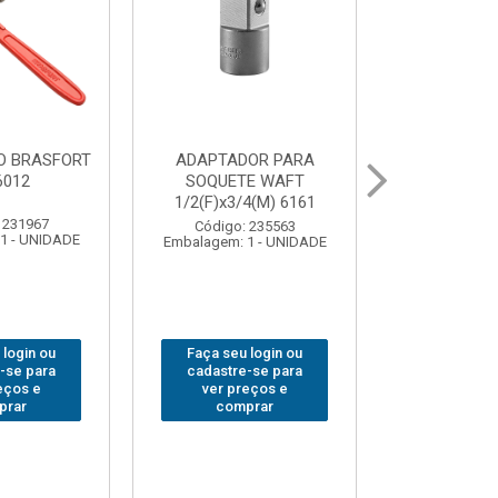
OR PARA
ABAJOUR LED
BOLSA
E WAFT
BRASFORT COB MESA
FERRAM
4(M) 6161
7844
BRASFORT
18BOLSO
 235563
Código: 310379
1 - UNIDADE
Embalagem: 1 - UNIDADE
Código:
Embalagem: 
 login ou
Faça seu login ou
Faça seu 
-se para
cadastre-se para
cadastre
eços e
ver preços e
ver pr
prar
comprar
comp