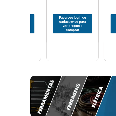
u login ou
Faça seu login ou
Faça seu
e-se para
cadastre-se para
cadastr
reços e
ver preços e
ver p
mprar
comprar
com