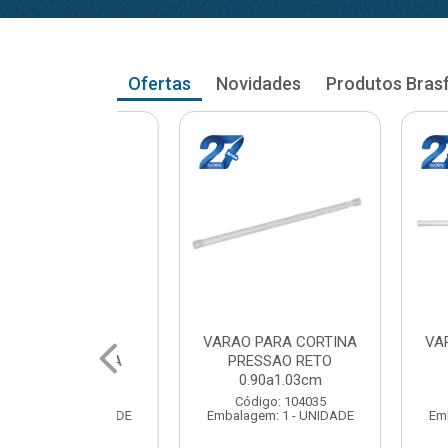
Ofertas
Novidades
Produtos Bras
RA CORTINA
VARAO PARA CORTINA
VARAO PA
AO RETO
PRESSAO RETO
PRESS
a1.03cm
1.05a1.18cm
1.20a
: 104035
Código: 104043
Código
 1 - UNIDADE
Embalagem: 1 - UNIDADE
Embalagem: