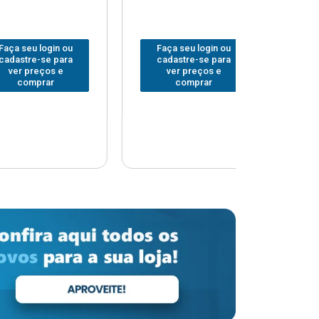
 login ou
Faça seu login ou
Faça seu 
-se para
cadastre-se para
cadastre
eços e
ver preços e
ver pr
prar
comprar
comp