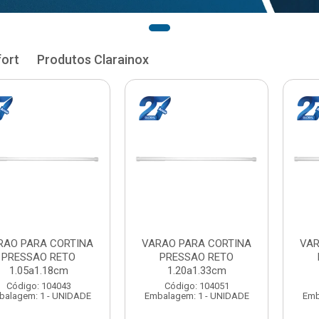
fort
Produtos Clarainox
RA CORTINA
VARAO PARA CORTINA
VARAO PAR
AO RETO
PRESSAO RETO
PRESSA
1.33cm
1.35a1.48cm
1.50a
: 104051
Código: 104060
Código:
 1 - UNIDADE
Embalagem: 1 - UNIDADE
Embalagem: 