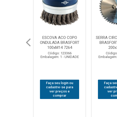
 ACO COPO
SERRA CIRCULAR WIDEA
MARTELO U
A BRASFORT
BRASFORT PREMIUM
BRASFORT
14 7264
200x36x30
Código
: 123366
Código: 202290
Embalagem:
 1 - UNIDADE
Embalagem: 1 - UNIDADE
u login ou
Faça seu login ou
Faça seu
e-se para
cadastre-se para
cadastr
reços e
ver preços e
ver p
mprar
comprar
com