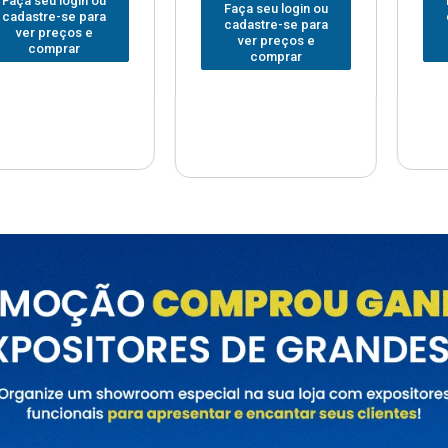
Faça seu login ou
Faça seu
 login ou
cadastre-se para
cadastre
e-se para
ver preços e
ver pr
reços e
comprar
com
prar