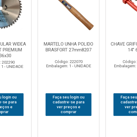
NHA POLIDO
CHAVE GRIFO BRASFORT
ADAPTAD
 27mm8207
14” 6012
SOQUET
1/2(F)x3/
: 222070
Código: 231967
Código:
 1 - UNIDADE
Embalagem: 1 - UNIDADE
Embalagem: 
 login ou
Faça seu login ou
Faça seu
e-se para
cadastre-se para
cadastre
reços e
ver preços e
ver pr
prar
comprar
com