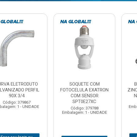
TE COM
BARRA ROSCADA
DOBRADIC
LA EXATRON
ZINCADA (D) 5/16”X1MT
JOMARCA 2
SENSOR
NC MULTIBARRAS
E27XC
Código:
Código: 379806
Embalagem: 
Embalagem: 20 - UNIDADE
: 379788
 1 - UNIDADE