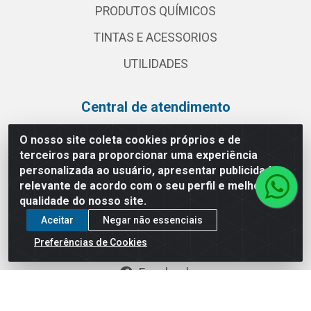
PRODUTOS QUÍMICOS
TINTAS E ACESSORIOS
UTILIDADES
Central de atendimento
(11) 2030 3000
O nosso site coleta cookies próprios e de
terceiros para proporcionar uma experiência
vendas@globalatacadista.com.br
personalizada ao usuário, apresentar publicidade
Horário de atendimento: Segunda a Sexta das
relevante de acordo com o seu perfil e melhorar a
07:30h às 18h.
qualidade do nosso site.
Redes sociais
Aceitar
Negar não essenciais
Preferências de Cookies
Instagram
Facebook
Linkedin