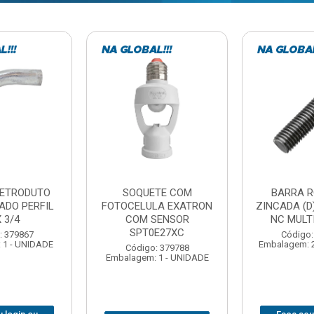
TE COM
BARRA ROSCADA
DOBRADIC
LA EXATRON
ZINCADA (D) 5/16”X1MT
JOMARCA 2
SENSOR
NC MULTIBARRAS
E27XC
Código:
Código: 379806
Embalagem: 
Embalagem: 20 - UNIDADE
: 379788
 1 - UNIDADE