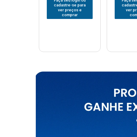
u login ou
Faça seu login ou
Faça seu
e-se para
cadastre-se para
cadastr
reços e
ver preços e
ver p
mprar
comprar
com