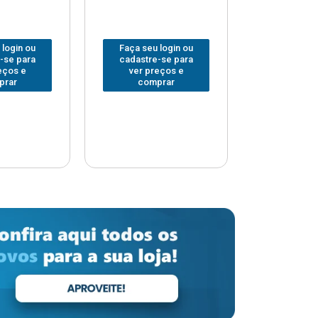
 login ou
Faça seu login ou
Faça seu 
-se para
cadastre-se para
cadastre
eços e
ver preços e
ver pr
prar
comprar
comp