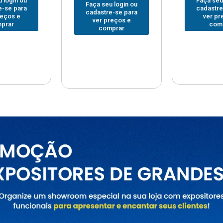
Faça seu login ou
Faça seu
 login ou
cadastre-se para
cadastre
e-se para
ver preços e
ver pr
reços e
comprar
com
prar