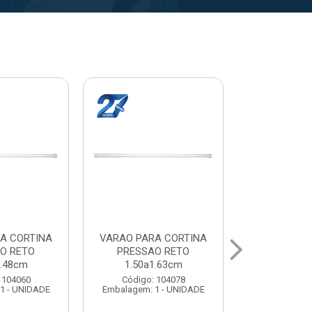
A CORTINA
VARAL PARA TETO
VARAL PA
O RETO
MAXEB ACO 1.40m
MAXEB AC
1.63cm
Código: 104086
Código:
 104078
Embalagem: 1 - UNIDADE
Embalagem: 
1 - UNIDADE