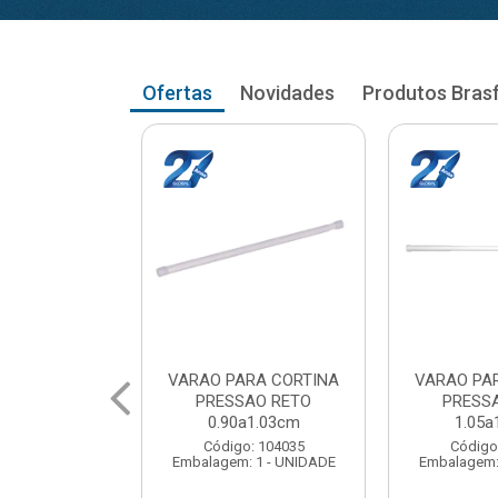
Ofertas
Novidades
Produtos Bras
RA CORTINA
VARAO PARA CORTINA
VARAO PA
AO RETO
PRESSAO RETO
PRESS
a1.03cm
1.05a1.18cm
1.20a
: 104035
Código: 104043
Código
 1 - UNIDADE
Embalagem: 1 - UNIDADE
Embalagem: