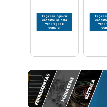
u login ou
Faça seu login ou
Faça seu
e-se para
cadastre-se para
cadastr
reços e
ver preços e
ver p
mprar
comprar
com