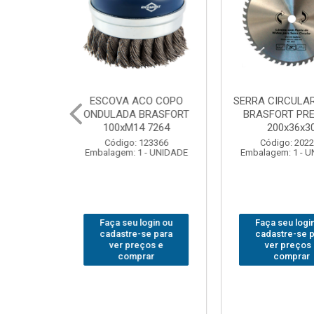
CULAR WIDEA
MARTELO UNHA POLIDO
CHAVE GRI
T PREMIUM
BRASFORT 27mm8207
14”
x36x30
Código: 222070
Código
: 202290
Embalagem: 1 - UNIDADE
Embalagem:
 1 - UNIDADE
u login ou
Faça seu login ou
Faça seu
e-se para
cadastre-se para
cadastr
reços e
ver preços e
ver p
mprar
comprar
com