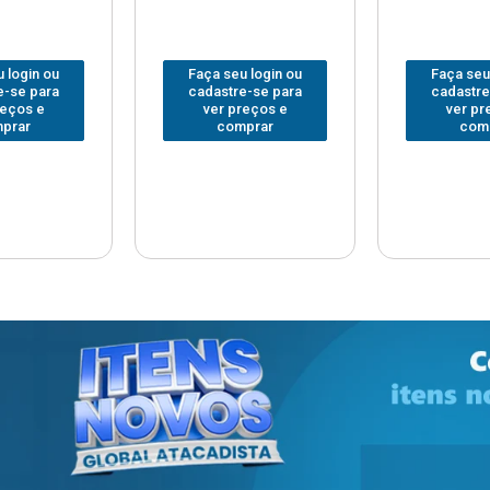
 login ou
Faça seu login ou
Faça seu
e-se para
cadastre-se para
cadastre
reços e
ver preços e
ver pr
prar
comprar
com