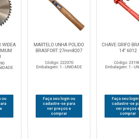
FO BRASFORT
ADAPTADOR PARA
ABAJO
 6012
SOQUETE WAFT
BRASFORT
1/2(F)x3/4(M) 6161
78
: 231967
Código: 235563
Código:
 1 - UNIDADE
Embalagem: 1 - UNIDADE
Embalagem: 
 login ou
Faça seu login ou
Faça seu
e-se para
cadastre-se para
cadastre
reços e
ver preços e
ver pr
prar
comprar
com