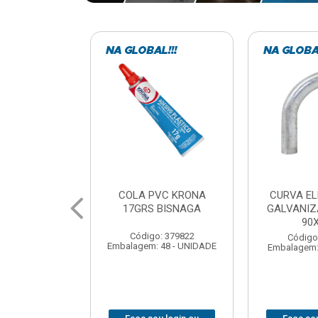
VC KRONA
CURVA ELETRODUTO
SOQUE
 BISNAGA
GALVANIZADO PERFIL
FOTOCELU
90X 3/4
COM 
SPT0
: 379822
Código: 379867
 48 - UNIDADE
Embalagem: 1 - UNIDADE
Código
Embalagem: