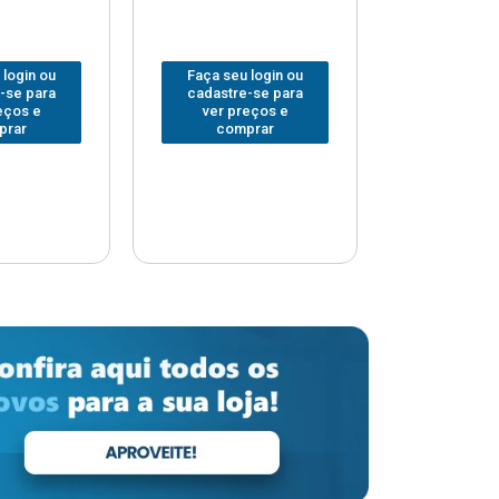
 login ou
Faça seu login ou
Faça seu 
-se para
cadastre-se para
cadastre
eços e
ver preços e
ver pr
prar
comprar
comp