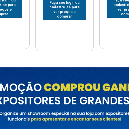
Faça seu login ou
Faça seu
 login ou
cadastre-se para
cadastre
e-se para
ver preços e
ver pr
reços e
comprar
com
prar