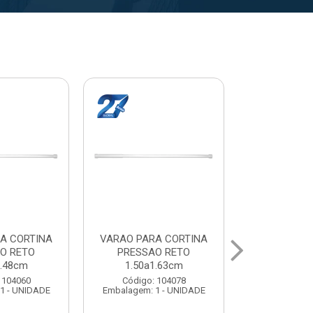
A CORTINA
VARAL PARA TETO
VARAL PA
O RETO
MAXEB ACO 1.40m
MAXEB AC
1.63cm
Código: 104086
Código:
 104078
Embalagem: 1 - UNIDADE
Embalagem: 
1 - UNIDADE