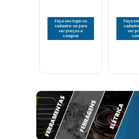
u login ou
Faça seu login ou
Faça seu
e-se para
cadastre-se para
cadastr
reços e
ver preços e
ver p
mprar
comprar
com