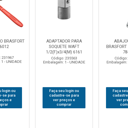
DOR PARA
ABAJOUR LED
BOLSA
TE WAFT
BRASFORT COB MESA
FERRA
/4(M) 6161
7844
BRASFORT
18BOLS
: 235563
Código: 310379
 1 - UNIDADE
Embalagem: 1 - UNIDADE
Código:
Embalagem: 
 login ou
Faça seu login ou
Faça seu
e-se para
cadastre-se para
cadastre
reços e
ver preços e
ver pr
prar
comprar
com