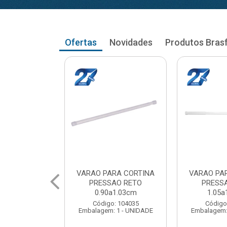
Ofertas
Novidades
Produtos Bras
RA CORTINA
VARAO PARA CORTINA
VARAO PA
AO RETO
PRESSAO RETO
PRESS
a1.03cm
1.05a1.18cm
1.20a
: 104035
Código: 104043
Código
 1 - UNIDADE
Embalagem: 1 - UNIDADE
Embalagem: