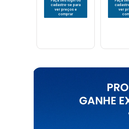
u login ou
Faça seu login ou
Faça seu
e-se para
cadastre-se para
cadastr
reços e
ver preços e
ver p
mprar
comprar
com