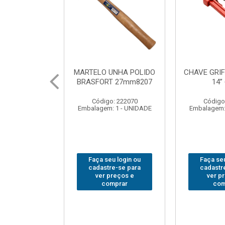
UNHA POLIDO
CHAVE GRIFO BRASFORT
ADAPTA
T 27mm8207
14” 6012
SOQUE
1/2(F)x3
: 222070
Código: 231967
Código
 1 - UNIDADE
Embalagem: 1 - UNIDADE
Embalagem:
u login ou
Faça seu login ou
Faça seu
e-se para
cadastre-se para
cadastr
reços e
ver preços e
ver p
mprar
comprar
com