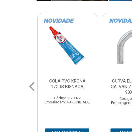
VC KRONA
CURVA ELETRODUTO
SOQUE
 BISNAGA
GALVANIZADO PERFIL
FOTOCELU
90X 3/4
COM 
SPT0
: 379822
Código: 379867
 48 - UNIDADE
Embalagem: 1 - UNIDADE
Código
Embalagem: