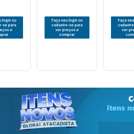
 login ou
Faça seu login ou
Faça seu
e-se para
cadastre-se para
cadastre
reços e
ver preços e
ver pr
prar
comprar
com