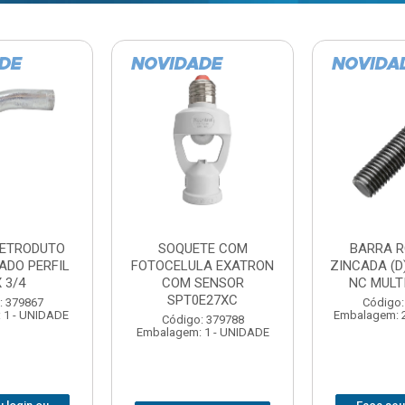
TE COM
BARRA ROSCADA
DOBRADIC
LA EXATRON
ZINCADA (D) 5/16”X1MT
JOMARCA 2
SENSOR
NC MULTIBARRAS
E27XC
Código:
Código: 379806
Embalagem: 
Embalagem: 20 - UNIDADE
: 379788
 1 - UNIDADE