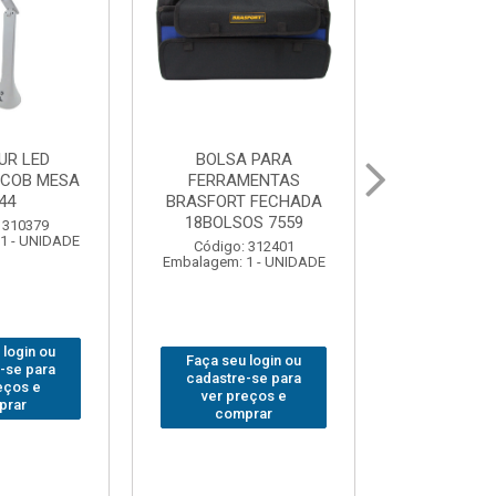
 PARA
GRAMPO MARCENEIRO
BROCA SDSP
MENTAS
SARGENTO BRASFORT
BRASFORT 
 FECHADA
80x 250
OS 7559
Código:
Código: 312649
Embalagem: 
Embalagem: 1 - UNIDADE
 312401
1 - UNIDADE
Faça seu login ou
Faça seu 
 login ou
cadastre-se para
cadastre
-se para
ver preços e
ver pr
eços e
comprar
comp
prar