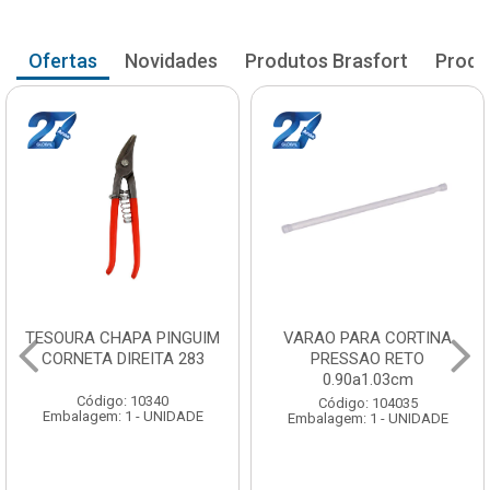
Ofertas
Novidades
Produtos Brasfort
Produ
VARAO PARA CORTINA
VARAO PARA CORTINA
PRESSAO RETO
PRESSAO RETO
0.90a1.03cm
1.05a1.18cm
Código: 104035
Código: 104043
Embalagem: 1 - UNIDADE
Embalagem: 1 - UNIDADE