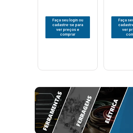
u login ou
Faça seu login ou
Faça seu
e-se para
cadastre-se para
cadastr
reços e
ver preços e
ver p
mprar
comprar
com