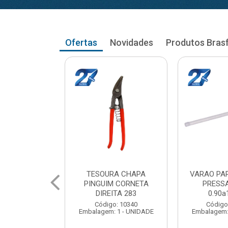
Ofertas
Novidades
Produtos Bras
RA CHAPA
VARAO PARA CORTINA
VARAO PA
M CORNETA
PRESSAO RETO
PRESS
ITA 283
0.90a1.03cm
1.05a
o: 10340
Código: 104035
Código
 1 - UNIDADE
Embalagem: 1 - UNIDADE
Embalagem: