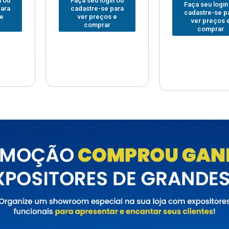
Faça seu login ou
Faça seu
 login ou
cadastre-se para
cadastre
e-se para
ver preços e
ver pr
reços e
comprar
com
prar