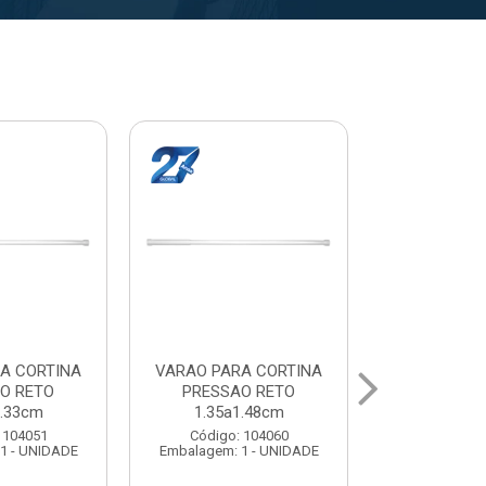
A CORTINA
VARAO PARA CORTINA
VARAL PA
O RETO
PRESSAO RETO
MAXEB AC
1.48cm
1.50a1.63cm
Código:
 104060
Código: 104078
Embalagem: 
1 - UNIDADE
Embalagem: 1 - UNIDADE