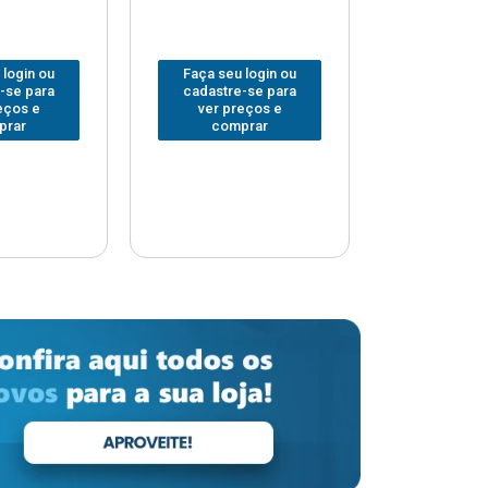
 login ou
Faça seu login ou
Faça seu 
-se para
cadastre-se para
cadastre
eços e
ver preços e
ver pr
prar
comprar
comp