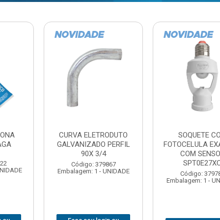
TE COM
BARRA ROSCADA
DOBRADIC
LA EXATRON
ZINCADA (D) 5/16”X1MT
JOMARCA 2
SENSOR
NC MULTIBARRAS
E27XC
Código:
Código: 379806
Embalagem: 
Embalagem: 20 - UNIDADE
: 379788
 1 - UNIDADE