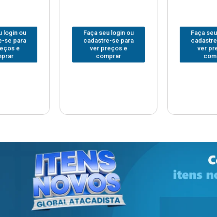
 login ou
Faça seu login ou
Faça seu
e-se para
cadastre-se para
cadastre
reços e
ver preços e
ver pr
prar
comprar
com