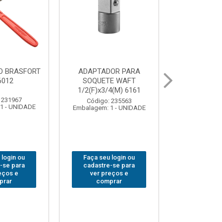
OR PARA
ABAJOUR LED
BOLSA
E WAFT
BRASFORT COB MESA
FERRAM
4(M) 6161
7844
BRASFORT
18BOLSO
 235563
Código: 310379
1 - UNIDADE
Embalagem: 1 - UNIDADE
Código:
Embalagem: 
 login ou
Faça seu login ou
Faça seu 
-se para
cadastre-se para
cadastre
eços e
ver preços e
ver pr
prar
comprar
comp