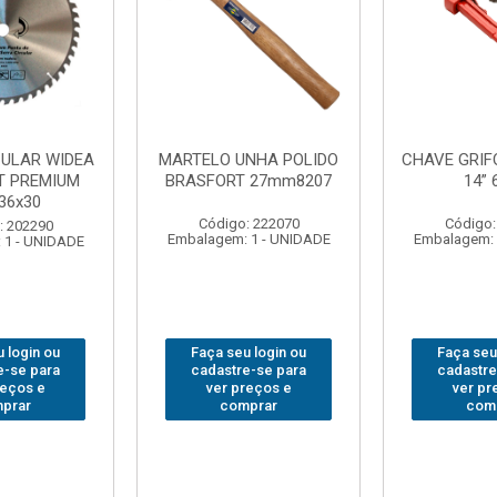
NHA POLIDO
CHAVE GRIFO BRASFORT
ADAPTAD
 27mm8207
14” 6012
SOQUET
1/2(F)x3/
: 222070
Código: 231967
Código:
 1 - UNIDADE
Embalagem: 1 - UNIDADE
Embalagem: 
 login ou
Faça seu login ou
Faça seu
e-se para
cadastre-se para
cadastre
reços e
ver preços e
ver pr
prar
comprar
com