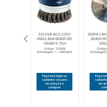
 ACO COPO
SERRA CIRCULAR WIDEA
MARTELO U
A BRASFORT
BRASFORT PREMIUM
BRASFORT
14 7264
200x36x30
Código
: 123366
Código: 202290
Embalagem:
 1 - UNIDADE
Embalagem: 1 - UNIDADE
u login ou
Faça seu login ou
Faça seu
e-se para
cadastre-se para
cadastr
reços e
ver preços e
ver p
mprar
comprar
com