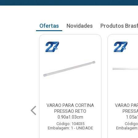
Ofertas
Novidades
Produtos Bras
RA CORTINA
VARAO PARA CORTINA
VARAO PA
AO RETO
PRESSAO RETO
PRESS
a1.03cm
1.05a1.18cm
1.20a
: 104035
Código: 104043
Código
 1 - UNIDADE
Embalagem: 1 - UNIDADE
Embalagem: