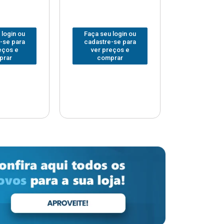
 login ou
Faça seu login ou
Faça seu 
-se para
cadastre-se para
cadastre
eços e
ver preços e
ver pr
prar
comprar
comp