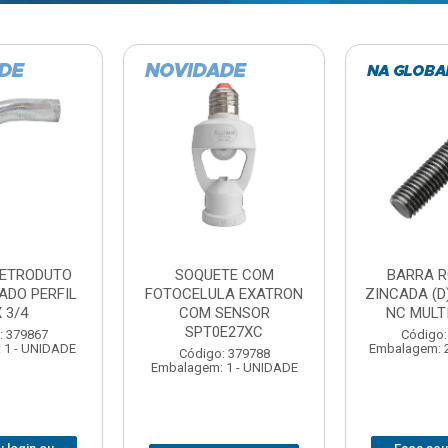
TE COM
BARRA ROSCADA
DOBRADIC
LA EXATRON
ZINCADA (D) 5/16”X1MT
JOMARCA 2
SENSOR
NC MULTIBARRAS
E27XC
Código:
Código: 379806
Embalagem: 
Embalagem: 20 - UNIDADE
: 379788
 1 - UNIDADE