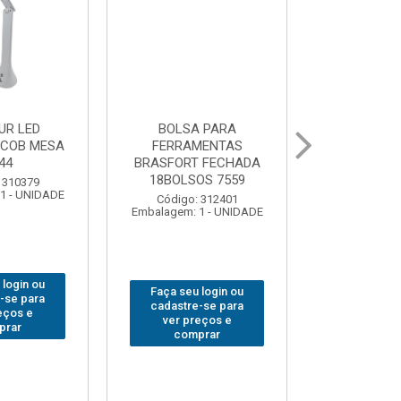
UR LED
BOLSA PARA
GRAMPO MA
 COB MESA
FERRAMENTAS
SARGENTO 
44
BRASFORT FECHADA
80x 
18BOLSOS 7559
 310379
Código:
1 - UNIDADE
Embalagem: 
Código: 312401
Embalagem: 1 - UNIDADE
 login ou
Faça seu 
Faça seu login ou
-se para
cadastre
cadastre-se para
eços e
ver pr
ver preços e
prar
comp
comprar