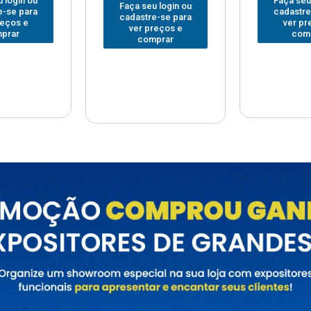
Faça seu login ou
Faça seu
 login ou
cadastre-se para
cadastre
e-se para
ver preços e
ver pr
reços e
comprar
com
prar