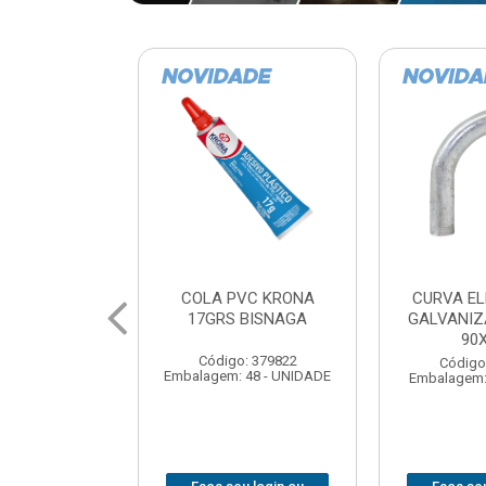
VC KRONA
CURVA ELETRODUTO
SOQUE
 BISNAGA
GALVANIZADO PERFIL
FOTOCELU
90X 3/4
COM 
SPT0
: 379822
Código: 379867
 48 - UNIDADE
Embalagem: 1 - UNIDADE
Código
Embalagem: