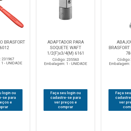
FO BRASFORT
ADAPTADOR PARA
ABAJO
 6012
SOQUETE WAFT
BRASFORT
1/2(F)x3/4(M) 6161
78
: 231967
Código: 235563
Código:
 1 - UNIDADE
Embalagem: 1 - UNIDADE
Embalagem: 
 login ou
Faça seu login ou
Faça seu
e-se para
cadastre-se para
cadastre
reços e
ver preços e
ver pr
prar
comprar
com