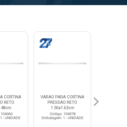
A CORTINA
VARAL PARA TETO
VARAL PA
O RETO
MAXEB ACO 1.40m
MAXEB AC
1.63cm
Código: 104086
Código:
 104078
Embalagem: 1 - UNIDADE
Embalagem: 
1 - UNIDADE