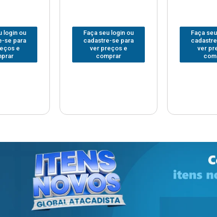
 login ou
Faça seu login ou
Faça seu
e-se para
cadastre-se para
cadastre
reços e
ver preços e
ver pr
prar
comprar
com