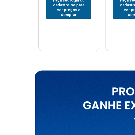
u login ou
Faça seu login ou
Faça seu
e-se para
cadastre-se para
cadastr
reços e
ver preços e
ver p
mprar
comprar
com