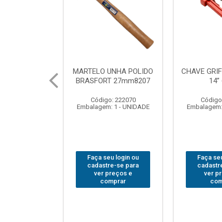
CULAR WIDEA
MARTELO UNHA POLIDO
CHAVE GRI
T PREMIUM
BRASFORT 27mm8207
14”
x36x30
Código: 222070
Código
: 202290
Embalagem: 1 - UNIDADE
Embalagem:
 1 - UNIDADE
u login ou
Faça seu login ou
Faça seu
e-se para
cadastre-se para
cadastr
reços e
ver preços e
ver p
mprar
comprar
com