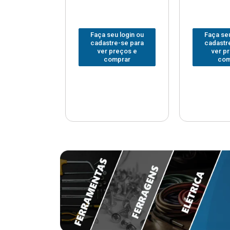
u login ou
Faça seu login ou
Faça seu
e-se para
cadastre-se para
cadastr
reços e
ver preços e
ver p
mprar
comprar
com