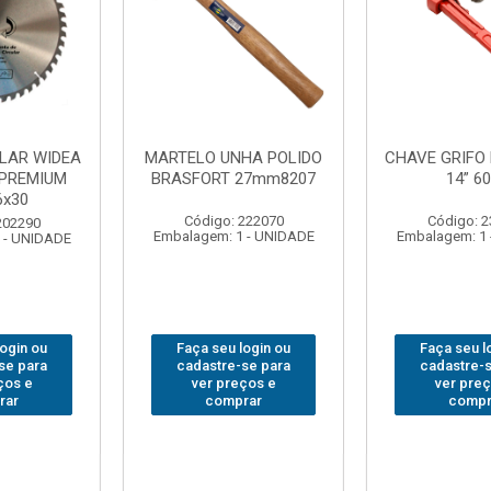
FO BRASFORT
ADAPTADOR PARA
ABAJO
 6012
SOQUETE WAFT
BRASFORT
1/2(F)x3/4(M) 6161
7
: 231967
Código: 235563
Código
 1 - UNIDADE
Embalagem: 1 - UNIDADE
Embalagem:
u login ou
Faça seu login ou
Faça seu
e-se para
cadastre-se para
cadastr
reços e
ver preços e
ver p
mprar
comprar
com