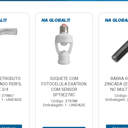
TE COM
BARRA ROSCADA
DOBRADIC
LA EXATRON
ZINCADA (D) 5/16”X1MT
JOMARCA 2
SENSOR
NC MULTIBARRAS
E27XC
Código:
Código: 379806
Embalagem: 
Embalagem: 20 - UNIDADE
: 379788
 1 - UNIDADE