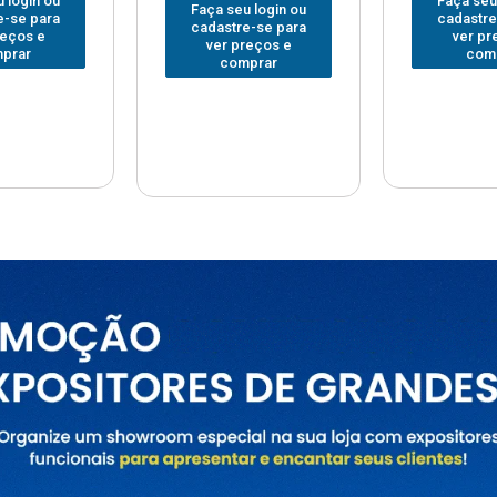
Faça seu login ou
Faça seu
 login ou
cadastre-se para
cadastre
e-se para
ver preços e
ver pr
reços e
comprar
com
prar