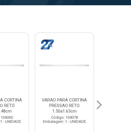
A CORTINA
VARAL PARA TETO
VARAL PA
O RETO
MAXEB ACO 1.40m
MAXEB AC
1.63cm
Código: 104086
Código:
 104078
Embalagem: 1 - UNIDADE
Embalagem: 
1 - UNIDADE