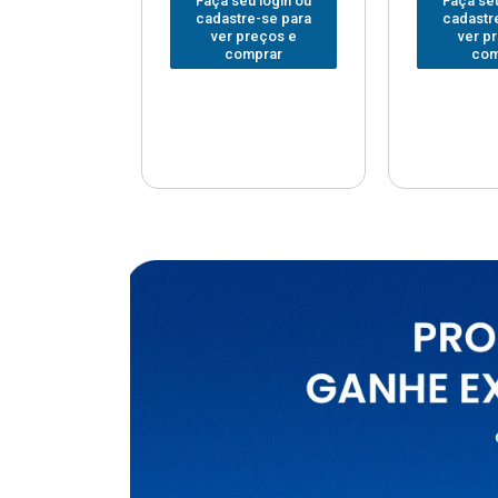
u login ou
Faça seu login ou
Faça seu
e-se para
cadastre-se para
cadastr
reços e
ver preços e
ver p
mprar
comprar
com