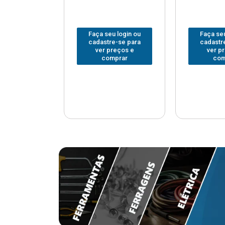
u login ou
Faça seu login ou
Faça seu
e-se para
cadastre-se para
cadastr
reços e
ver preços e
ver p
mprar
comprar
com