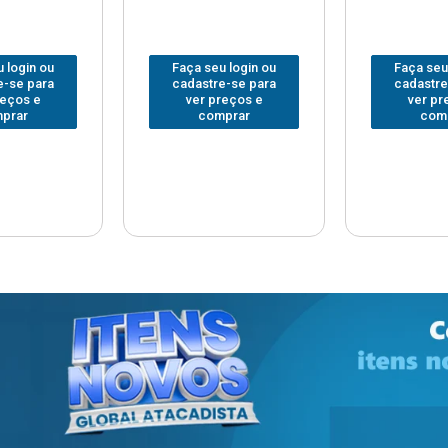
 login ou
Faça seu login ou
Faça seu
e-se para
cadastre-se para
cadastre
reços e
ver preços e
ver pr
prar
comprar
com