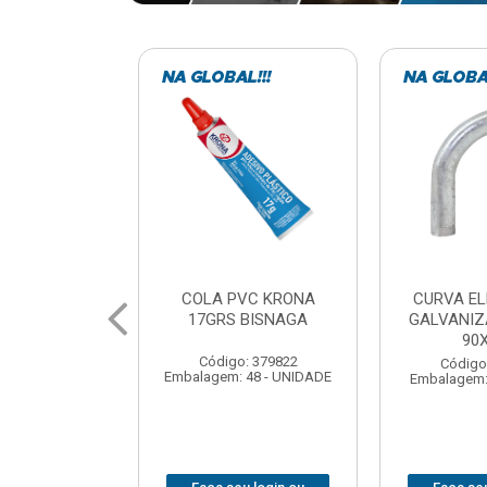
VC KRONA
CURVA ELETRODUTO
SOQUE
 BISNAGA
GALVANIZADO PERFIL
FOTOCELU
90X 3/4
COM 
SPT0
: 379822
Código: 379867
 48 - UNIDADE
Embalagem: 1 - UNIDADE
Código
Embalagem: