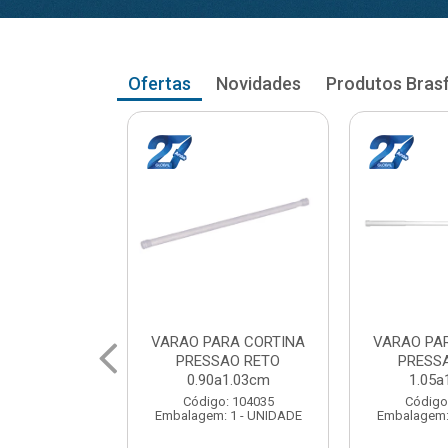
Ofertas
Novidades
Produtos Bras
RA CORTINA
VARAO PARA CORTINA
VARAO PA
AO RETO
PRESSAO RETO
PRESS
a1.03cm
1.05a1.18cm
1.20a
: 104035
Código: 104043
Código
 1 - UNIDADE
Embalagem: 1 - UNIDADE
Embalagem: