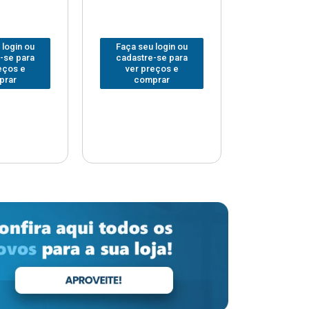
 login ou
Faça seu login ou
Faça seu 
-se para
cadastre-se para
cadastre
eços e
ver preços e
ver pr
prar
comprar
comp