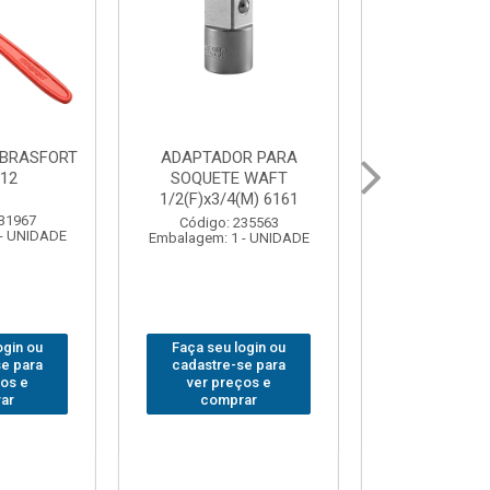
UR LED
BOLSA PARA
GRAMPO M
 COB MESA
FERRAMENTAS
SARGENTO
844
BRASFORT FECHADA
80x 
18BOLSOS 7559
: 310379
Código:
 1 - UNIDADE
Embalagem: 
Código: 312401
Embalagem: 1 - UNIDADE
 login ou
Faça seu 
Faça seu login ou
e-se para
cadastre
cadastre-se para
reços e
ver pr
ver preços e
prar
com
comprar