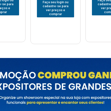
Faça seu login ou
Faça seu
 login ou
cadastre-se para
cadastre
e-se para
ver preços e
ver pr
reços e
comprar
com
prar