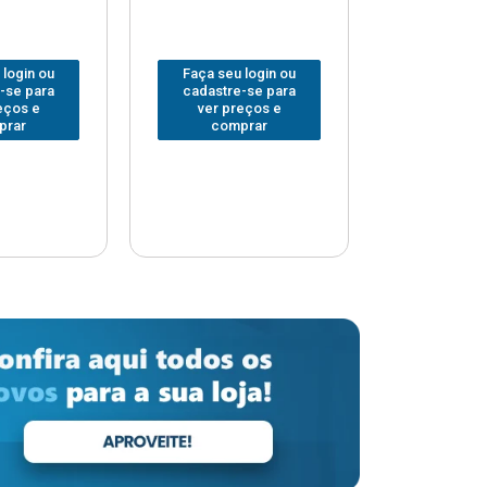
 login ou
Faça seu login ou
Faça seu 
-se para
cadastre-se para
cadastre
eços e
ver preços e
ver pr
prar
comprar
comp