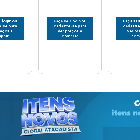
 login ou
Faça seu login ou
Faça seu
e-se para
cadastre-se para
cadastre
reços e
ver preços e
ver pr
prar
comprar
com