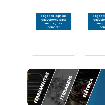
u login ou
Faça seu login ou
Faça seu
e-se para
cadastre-se para
cadastr
reços e
ver preços e
ver p
mprar
comprar
com