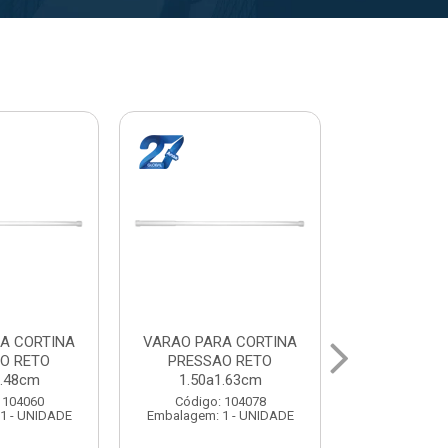
A CORTINA
VARAL PARA TETO
VARAL PA
O RETO
MAXEB ACO 1.40m
MAXEB AC
1.63cm
Código: 104086
Código:
 104078
Embalagem: 1 - UNIDADE
Embalagem: 
1 - UNIDADE