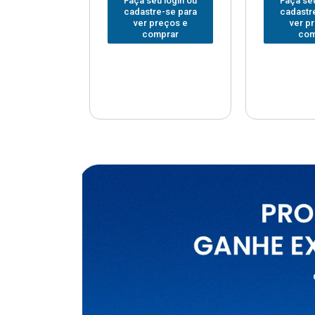
u login ou
Faça seu login ou
Faça seu
e-se para
cadastre-se para
cadastr
reços e
ver preços e
ver p
mprar
comprar
com