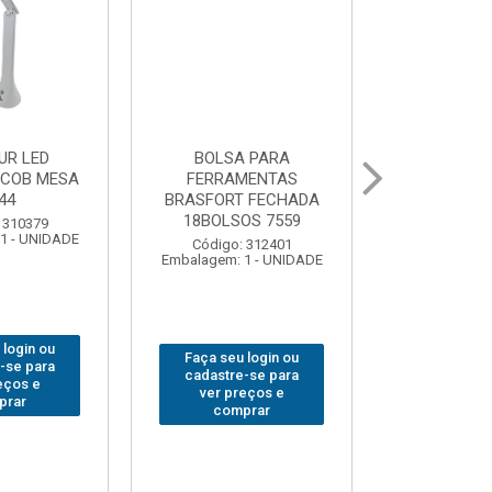
 PARA
GRAMPO MARCENEIRO
BROCA SDSP
MENTAS
SARGENTO BRASFORT
BRASFORT 
 FECHADA
80x 250
OS 7559
Código:
Código: 312649
Embalagem: 
Embalagem: 1 - UNIDADE
 312401
1 - UNIDADE
Faça seu login ou
Faça seu 
 login ou
cadastre-se para
cadastre
-se para
ver preços e
ver pr
eços e
comprar
comp
prar