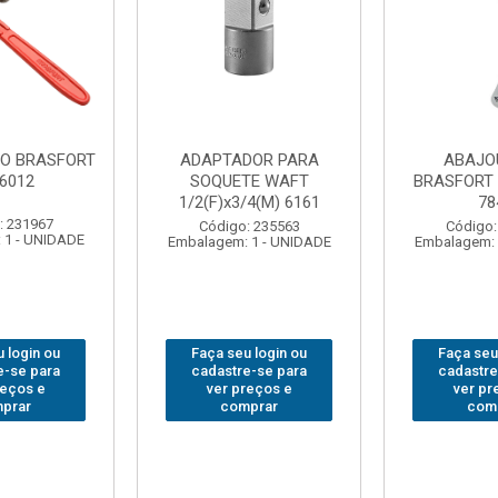
DOR PARA
ABAJOUR LED
BOLSA
TE WAFT
BRASFORT COB MESA
FERRA
/4(M) 6161
7844
BRASFORT
18BOLS
: 235563
Código: 310379
 1 - UNIDADE
Embalagem: 1 - UNIDADE
Código:
Embalagem: 
 login ou
Faça seu login ou
Faça seu
e-se para
cadastre-se para
cadastre
reços e
ver preços e
ver pr
prar
comprar
com