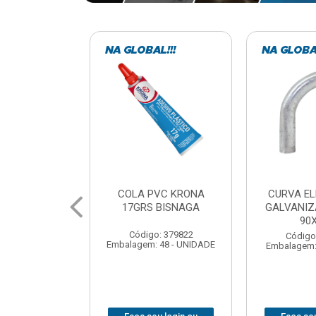
VC KRONA
CURVA ELETRODUTO
SOQUE
 BISNAGA
GALVANIZADO PERFIL
FOTOCELU
90X 3/4
COM 
SPT0
: 379822
Código: 379867
 48 - UNIDADE
Embalagem: 1 - UNIDADE
Código
Embalagem: