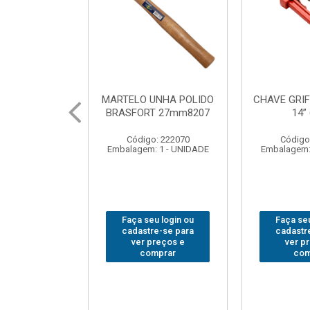
UNHA POLIDO
CHAVE GRIFO BRASFORT
ADAPTA
T 27mm8207
14” 6012
SOQUE
1/2(F)x3
: 222070
Código: 231967
Código
 1 - UNIDADE
Embalagem: 1 - UNIDADE
Embalagem:
u login ou
Faça seu login ou
Faça seu
e-se para
cadastre-se para
cadastr
reços e
ver preços e
ver p
mprar
comprar
com