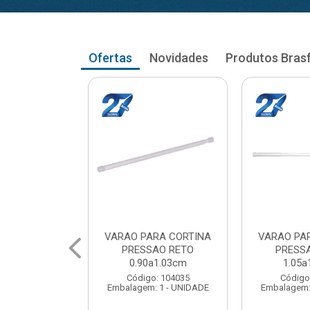
Ofertas
Novidades
Produtos Bras
RA CORTINA
VARAO PARA CORTINA
VARAO PA
AO RETO
PRESSAO RETO
PRESS
a1.03cm
1.05a1.18cm
1.20a
: 104035
Código: 104043
Código
 1 - UNIDADE
Embalagem: 1 - UNIDADE
Embalagem: