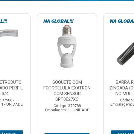
TE COM
BARRA ROSCADA
DOBRADIC
LA EXATRON
ZINCADA (D) 5/16”X1MT
JOMARCA 2
SENSOR
NC MULTIBARRAS
E27XC
Código:
Código: 379806
Embalagem: 
Embalagem: 20 - UNIDADE
: 379788
 1 - UNIDADE