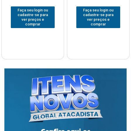
eu login ou
Faça seu login ou
Faça s
re-se para
cadastre-se para
cadast
preços e
ver preços e
ver 
omprar
comprar
c