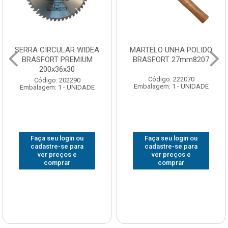
 WIDEA
MARTELO UNHA POLIDO
CHAVE GRIFO BR
MIUM
BRASFORT 27mm8207
14” 6012
Código: 222070
Código: 23196
0
Embalagem: 1 - UNIDADE
Embalagem: 1 - UN
IDADE
ou
Faça seu login ou
Faça seu login 
ra
cadastre-se para
cadastre-se pa
ver preços e
ver preços e
comprar
comprar