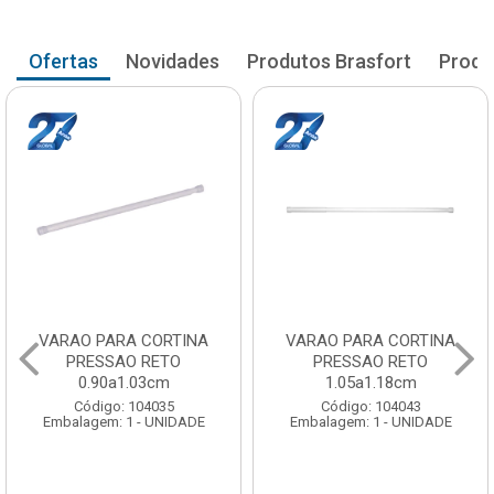
Ofertas
Novidades
Produtos Brasfort
Produ
ARA CORTINA
VARAO PARA CORTINA
VARAO P
SAO RETO
PRESSAO RETO
PRES
0a1.03cm
1.05a1.18cm
1.2
o: 104035
Código: 104043
Códig
: 1 - UNIDADE
Embalagem: 1 - UNIDADE
Embalagem