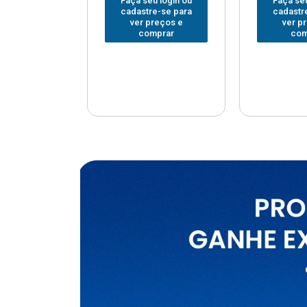
u login ou
Faça seu login ou
Faça seu
e-se para
cadastre-se para
cadastr
reços e
ver preços e
ver p
mprar
comprar
com