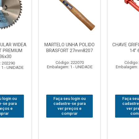
NHA POLIDO
CHAVE GRIFO BRASFORT
ADAPTAD
 27mm8207
14” 6012
SOQUET
1/2(F)x3/
: 222070
Código: 231967
Código:
 1 - UNIDADE
Embalagem: 1 - UNIDADE
Embalagem: 
 login ou
Faça seu login ou
Faça seu
e-se para
cadastre-se para
cadastre
reços e
ver preços e
ver pr
prar
comprar
com