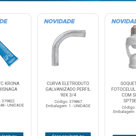
TE COM
BARRA ROSCADA
DOBRADIC
LA EXATRON
ZINCADA (D) 5/16”X1MT
JOMARCA 2
SENSOR
NC MULTIBARRAS
E27XC
Código:
Código: 379806
Embalagem: 
Embalagem: 20 - UNIDADE
: 379788
 1 - UNIDADE