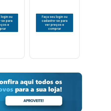
 login ou
Faça seu login ou
Faça seu 
-se para
cadastre-se para
cadastre
eços e
ver preços e
ver pr
prar
comprar
comp