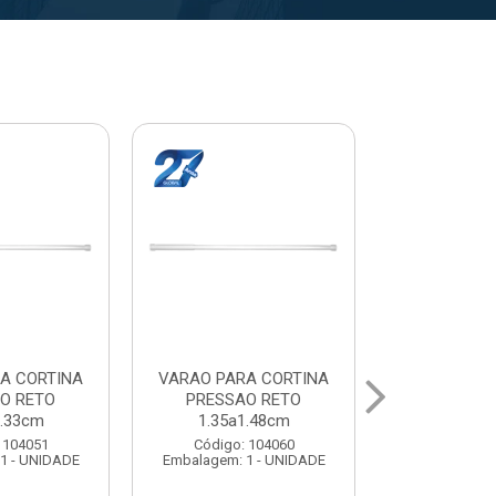
A CORTINA
VARAL PARA TETO
VARAL PA
O RETO
MAXEB ACO 1.40m
MAXEB AC
1.63cm
Código: 104086
Código:
 104078
Embalagem: 1 - UNIDADE
Embalagem: 
1 - UNIDADE