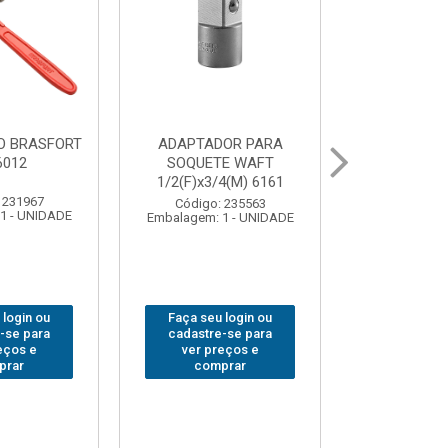
OR PARA
ABAJOUR LED
BOLSA
E WAFT
BRASFORT COB MESA
FERRAM
4(M) 6161
7844
BRASFORT
18BOLSO
 235563
Código: 310379
1 - UNIDADE
Embalagem: 1 - UNIDADE
Código:
Embalagem: 
 login ou
Faça seu login ou
Faça seu 
-se para
cadastre-se para
cadastre
eços e
ver preços e
ver pr
prar
comprar
comp