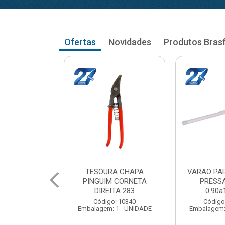
Ofertas
Novidades
Produtos Bras
RA CORTINA
VARAO PARA CORTINA
VARAO PA
AO RETO
PRESSAO RETO
PRESS
a1.03cm
1.05a1.18cm
1.20a
: 104035
Código: 104043
Código
 1 - UNIDADE
Embalagem: 1 - UNIDADE
Embalagem: