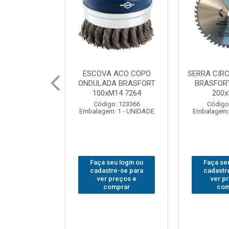
 ACO COPO
SERRA CIRCULAR WIDEA
MARTELO U
A BRASFORT
BRASFORT PREMIUM
BRASFORT
14 7264
200x36x30
Código
: 123366
Código: 202290
Embalagem:
 1 - UNIDADE
Embalagem: 1 - UNIDADE
u login ou
Faça seu login ou
Faça seu
e-se para
cadastre-se para
cadastr
reços e
ver preços e
ver p
mprar
comprar
com