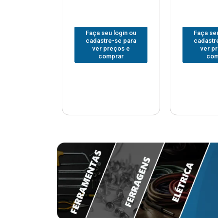
u login ou
Faça seu login ou
Faça seu
e-se para
cadastre-se para
cadastr
reços e
ver preços e
ver p
mprar
comprar
com