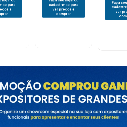
Faça seu login ou
Faça seu
 login ou
cadastre-se para
cadastre
e-se para
ver preços e
ver pr
reços e
comprar
com
prar