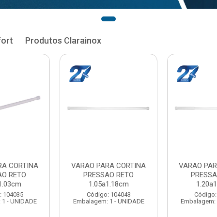
fort
Produtos Clarainox
RA CORTINA
VARAO PARA CORTINA
VARAO PAR
AO RETO
PRESSAO RETO
PRESSA
1.33cm
1.35a1.48cm
1.50a
: 104051
Código: 104060
Código:
 1 - UNIDADE
Embalagem: 1 - UNIDADE
Embalagem: 