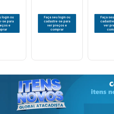
 login ou
Faça seu login ou
Faça seu
e-se para
cadastre-se para
cadastre
reços e
ver preços e
ver pr
prar
comprar
com