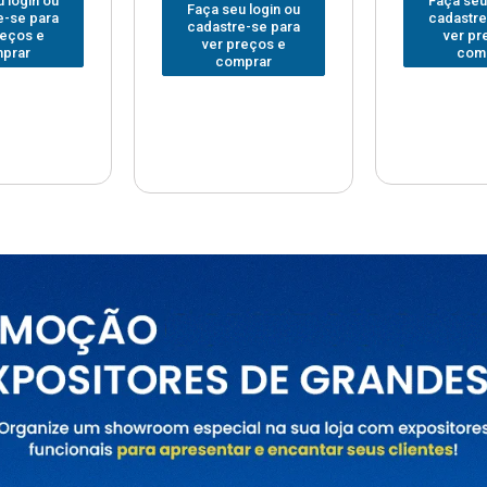
Faça seu login ou
Faça seu
 login ou
cadastre-se para
cadastre
e-se para
ver preços e
ver pr
reços e
comprar
com
prar