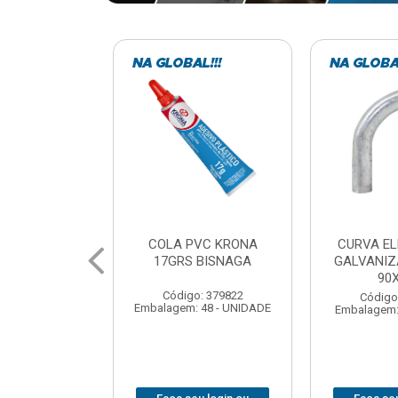
VC KRONA
CURVA ELETRODUTO
SOQUE
 BISNAGA
GALVANIZADO PERFIL
FOTOCELU
90X 3/4
COM 
SPT0
: 379822
Código: 379867
 48 - UNIDADE
Embalagem: 1 - UNIDADE
Código
Embalagem: