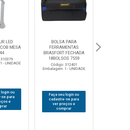
 PARA
GRAMPO MARCENEIRO
BROCA SDSP
MENTAS
SARGENTO BRASFORT
BRASFORT 
 FECHADA
80x 250
OS 7559
Código:
Código: 312649
Embalagem: 
Embalagem: 1 - UNIDADE
 312401
1 - UNIDADE
Faça seu login ou
Faça seu 
 login ou
cadastre-se para
cadastre
-se para
ver preços e
ver pr
eços e
comprar
comp
prar