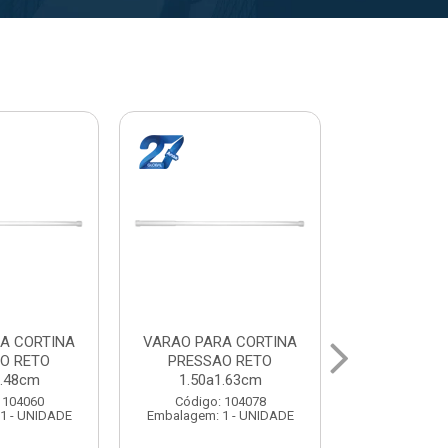
A CORTINA
VARAL PARA TETO
VARAL PA
O RETO
MAXEB ACO 1.40m
MAXEB AC
1.63cm
Código: 104086
Código:
 104078
Embalagem: 1 - UNIDADE
Embalagem: 
1 - UNIDADE