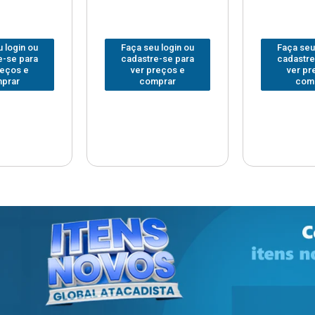
 login ou
Faça seu login ou
Faça seu
e-se para
cadastre-se para
cadastre
reços e
ver preços e
ver pr
prar
comprar
com