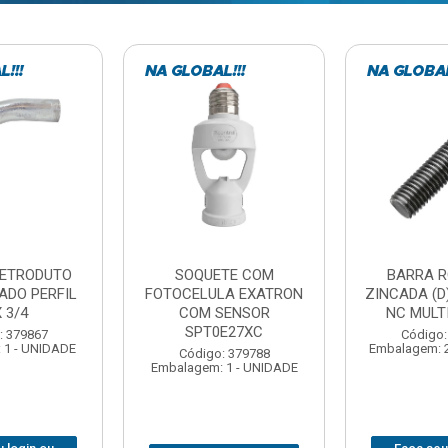
TE COM
BARRA ROSCADA
DOBRADIC
LA EXATRON
ZINCADA (D) 5/16”X1MT
JOMARCA 2
SENSOR
NC MULTIBARRAS
E27XC
Código:
Código: 379806
Embalagem: 
Embalagem: 20 - UNIDADE
: 379788
 1 - UNIDADE