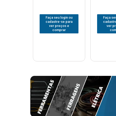
u login ou
Faça seu login ou
Faça seu
e-se para
cadastre-se para
cadastr
reços e
ver preços e
ver p
mprar
comprar
com