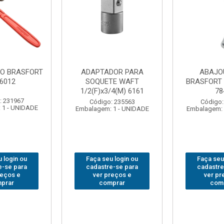
DOR PARA
ABAJOUR LED
BOLSA
TE WAFT
BRASFORT COB MESA
FERRA
/4(M) 6161
7844
BRASFORT
18BOLS
: 235563
Código: 310379
 1 - UNIDADE
Embalagem: 1 - UNIDADE
Código:
Embalagem: 
 login ou
Faça seu login ou
Faça seu
e-se para
cadastre-se para
cadastre
reços e
ver preços e
ver pr
prar
comprar
com