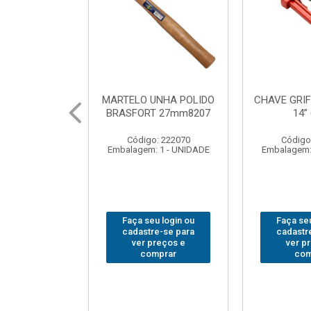
UNHA POLIDO
CHAVE GRIFO BRASFORT
ADAPTA
T 27mm8207
14” 6012
SOQUE
1/2(F)x3
: 222070
Código: 231967
Código
 1 - UNIDADE
Embalagem: 1 - UNIDADE
Embalagem:
u login ou
Faça seu login ou
Faça seu
e-se para
cadastre-se para
cadastr
reços e
ver preços e
ver p
mprar
comprar
com