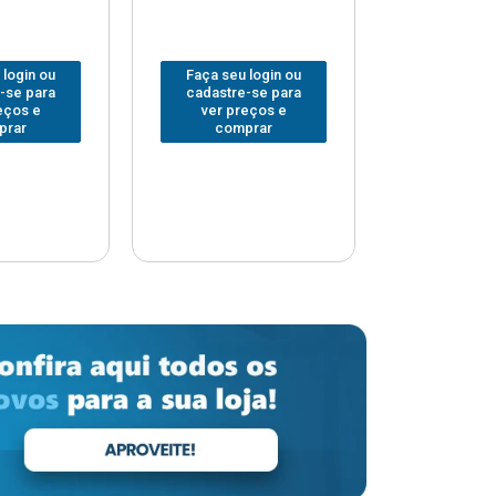
 login ou
Faça seu login ou
Faça seu 
-se para
cadastre-se para
cadastre
eços e
ver preços e
ver pr
prar
comprar
comp