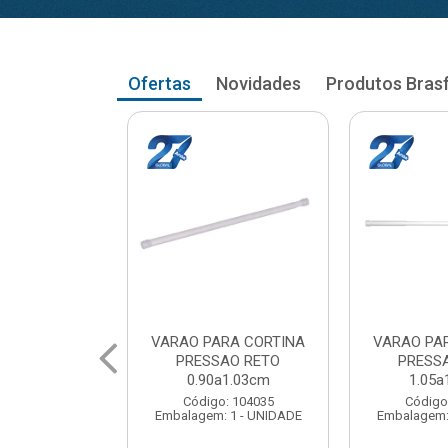
Ofertas
Novidades
Produtos Bras
RA CORTINA
VARAO PARA CORTINA
VARAO PA
AO RETO
PRESSAO RETO
PRESS
a1.03cm
1.05a1.18cm
1.20a
: 104035
Código: 104043
Código
 1 - UNIDADE
Embalagem: 1 - UNIDADE
Embalagem: