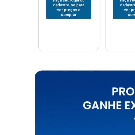
u login ou
Faça seu login ou
Faça seu
e-se para
cadastre-se para
cadastr
reços e
ver preços e
ver p
mprar
comprar
com