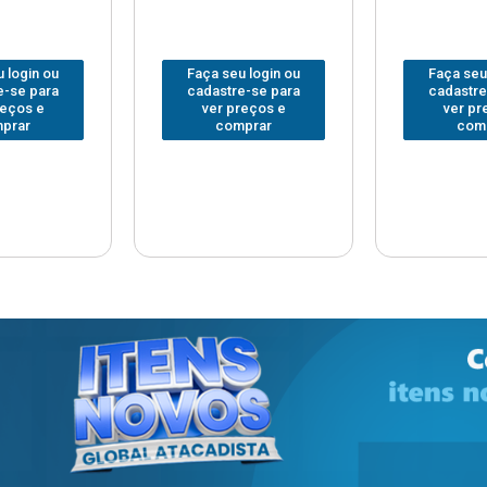
 login ou
Faça seu login ou
Faça seu
e-se para
cadastre-se para
cadastre
reços e
ver preços e
ver pr
prar
comprar
com