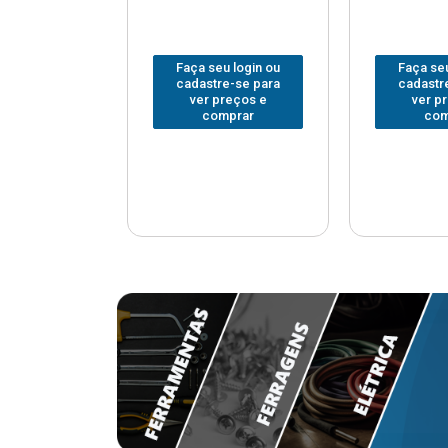
u login ou
Faça seu login ou
Faça seu
e-se para
cadastre-se para
cadastr
reços e
ver preços e
ver p
mprar
comprar
com