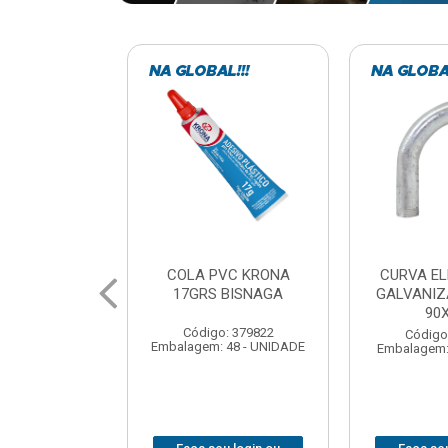
VC KRONA
CURVA ELETRODUTO
SOQUE
 BISNAGA
GALVANIZADO PERFIL
FOTOCELU
90X 3/4
COM 
SPT0
: 379822
Código: 379867
 48 - UNIDADE
Embalagem: 1 - UNIDADE
Código
Embalagem: