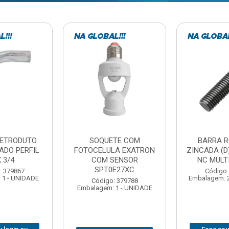
TE COM
BARRA ROSCADA
DOBRADIC
LA EXATRON
ZINCADA (D) 5/16”X1MT
JOMARCA 2
SENSOR
NC MULTIBARRAS
E27XC
Código:
Código: 379806
Embalagem: 
Embalagem: 20 - UNIDADE
: 379788
 1 - UNIDADE