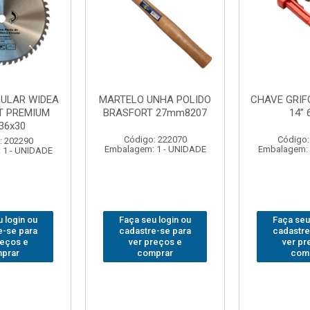
NHA POLIDO
CHAVE GRIFO BRASFORT
ADAPTAD
 27mm8207
14” 6012
SOQUET
1/2(F)x3/
: 222070
Código: 231967
Código:
 1 - UNIDADE
Embalagem: 1 - UNIDADE
Embalagem: 
 login ou
Faça seu login ou
Faça seu
e-se para
cadastre-se para
cadastre
reços e
ver preços e
ver pr
prar
comprar
com