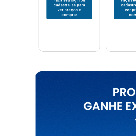
u login ou
Faça seu login ou
Faça seu
e-se para
cadastre-se para
cadastr
reços e
ver preços e
ver p
mprar
comprar
com