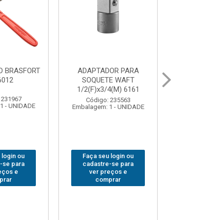
OR PARA
ABAJOUR LED
BOLSA
E WAFT
BRASFORT COB MESA
FERRAM
4(M) 6161
7844
BRASFORT
18BOLSO
 235563
Código: 310379
1 - UNIDADE
Embalagem: 1 - UNIDADE
Código:
Embalagem: 
 login ou
Faça seu login ou
Faça seu 
-se para
cadastre-se para
cadastre
eços e
ver preços e
ver pr
prar
comprar
comp