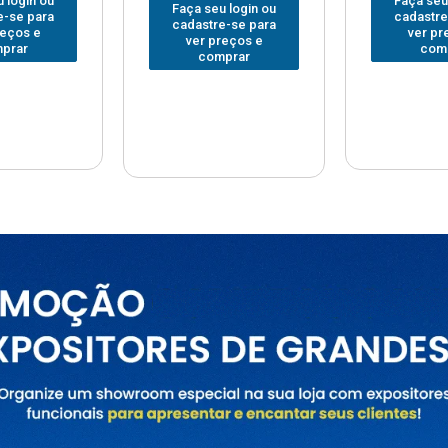
Faça seu login ou
Faça seu
 login ou
cadastre-se para
cadastre
e-se para
ver preços e
ver pr
reços e
comprar
com
prar