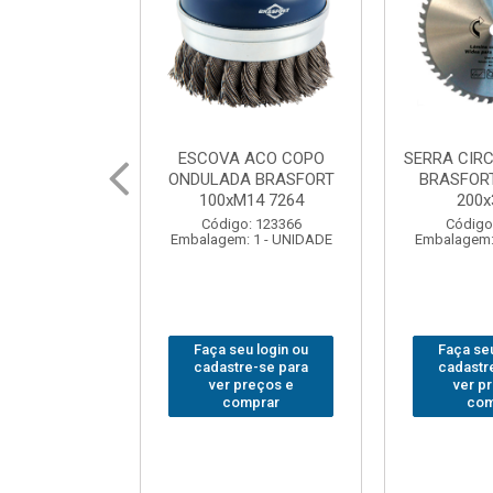
 ACO COPO
SERRA CIRCULAR WIDEA
MARTELO U
A BRASFORT
BRASFORT PREMIUM
BRASFORT
14 7264
200x36x30
Código
: 123366
Código: 202290
Embalagem:
 1 - UNIDADE
Embalagem: 1 - UNIDADE
u login ou
Faça seu login ou
Faça seu
e-se para
cadastre-se para
cadastr
reços e
ver preços e
ver p
mprar
comprar
com