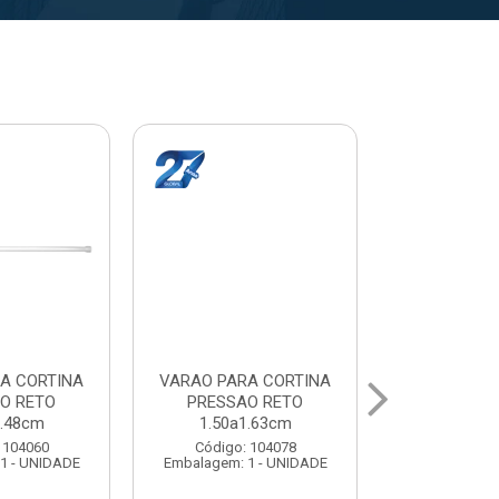
A CORTINA
VARAL PARA TETO
VARAL PA
O RETO
MAXEB ACO 1.40m
MAXEB AC
1.63cm
Código: 104086
Código:
 104078
Embalagem: 1 - UNIDADE
Embalagem: 
1 - UNIDADE