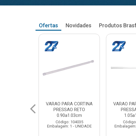
Ofertas
Novidades
Produtos Bras
RA CORTINA
VARAO PARA CORTINA
VARAO PA
AO RETO
PRESSAO RETO
PRESS
a1.03cm
1.05a1.18cm
1.20a
: 104035
Código: 104043
Código
 1 - UNIDADE
Embalagem: 1 - UNIDADE
Embalagem: