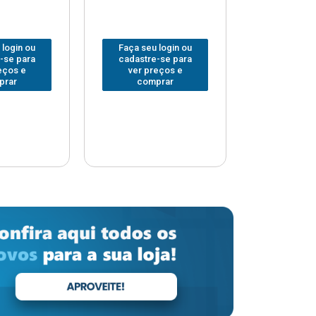
 login ou
Faça seu login ou
Faça seu 
-se para
cadastre-se para
cadastre
eços e
ver preços e
ver pr
prar
comprar
comp