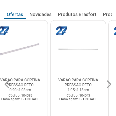
Ofertas
Novidades
Produtos Brasfort
Produ
VARAO PARA CORTINA
VARAO PARA CORTINA
PRESSAO RETO
PRESSAO RETO
1.05a1.18cm
1.20a1.33cm
Código: 104043
Código: 104051
Embalagem: 1 - UNIDADE
Embalagem: 1 - UNIDADE