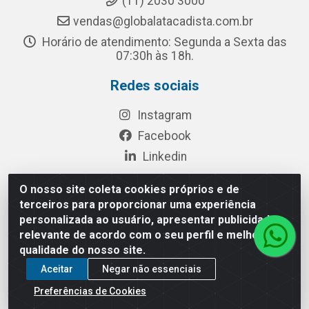
(11) 2030 3000
vendas@globalatacadista.com.br
Horário de atendimento: Segunda a Sexta das
07:30h às 18h.
Redes sociais
Instagram
Facebook
Linkedin
O nosso site coleta cookies próprios e de
terceiros para proporcionar uma experiência
Rua Chipuê, 117 - S. Miguel Paulista São Paulo/SP - CEP
personalizada ao usuário, apresentar publicidade
08010-260- CNPJ: 03.010.739/0001-72
relevante de acordo com o seu perfil e melhorar a
qualidade do nosso site.
Aceitar
Negar não essenciais
Preferências de Cookies