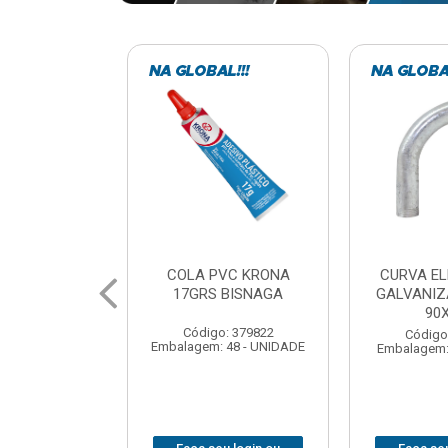
VC KRONA
CURVA ELETRODUTO
SOQUE
 BISNAGA
GALVANIZADO PERFIL
FOTOCELU
90X 3/4
COM 
SPT0
: 379822
Código: 379867
 48 - UNIDADE
Embalagem: 1 - UNIDADE
Código
Embalagem: