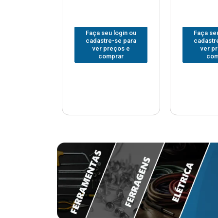
u login ou
Faça seu login ou
Faça seu
e-se para
cadastre-se para
cadastr
reços e
ver preços e
ver p
mprar
comprar
com