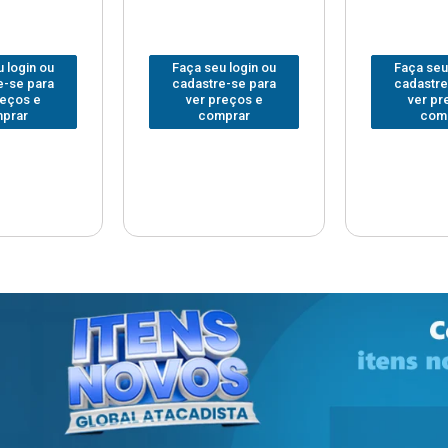
 login ou
Faça seu login ou
Faça seu
e-se para
cadastre-se para
cadastre
reços e
ver preços e
ver pr
prar
comprar
com