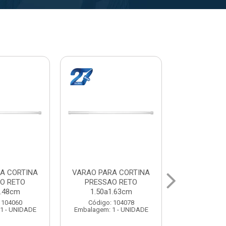
A CORTINA
VARAL PARA TETO
VARAL PA
O RETO
MAXEB ACO 1.40m
MAXEB AC
1.63cm
Código: 104086
Código:
 104078
Embalagem: 1 - UNIDADE
Embalagem: 
1 - UNIDADE