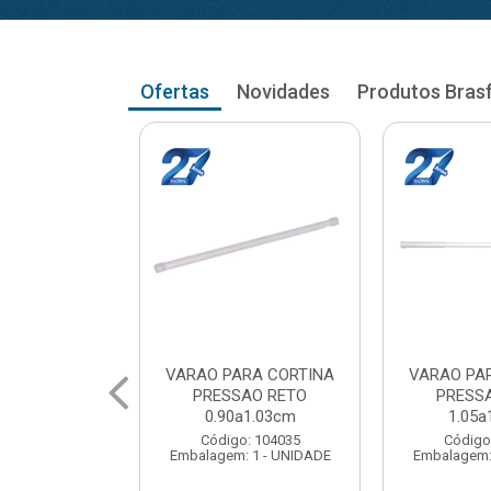
Ofertas
Novidades
Produtos Bras
RA CORTINA
VARAO PARA CORTINA
VARAO PA
AO RETO
PRESSAO RETO
PRESS
a1.03cm
1.05a1.18cm
1.20a
: 104035
Código: 104043
Código
 1 - UNIDADE
Embalagem: 1 - UNIDADE
Embalagem: