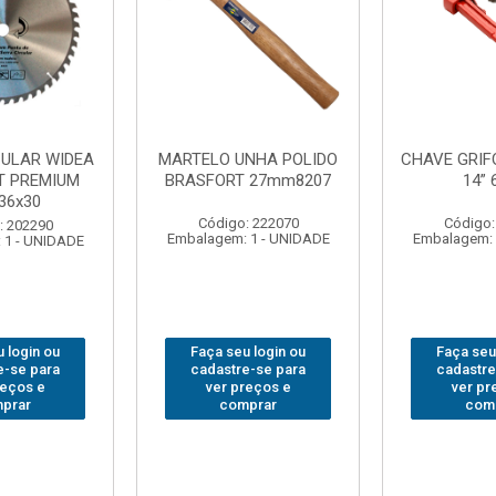
FO BRASFORT
ADAPTADOR PARA
ABAJO
 6012
SOQUETE WAFT
BRASFORT
1/2(F)x3/4(M) 6161
78
: 231967
Código: 235563
Código:
 1 - UNIDADE
Embalagem: 1 - UNIDADE
Embalagem: 
 login ou
Faça seu login ou
Faça seu
e-se para
cadastre-se para
cadastre
reços e
ver preços e
ver pr
prar
comprar
com