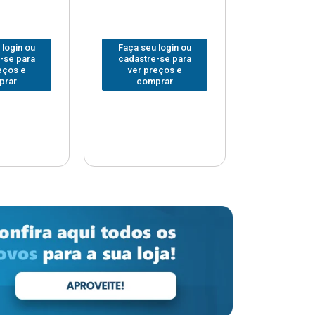
 login ou
Faça seu login ou
Faça seu 
-se para
cadastre-se para
cadastre
eços e
ver preços e
ver pr
prar
comprar
comp