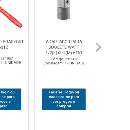
UR LED
BOLSA PARA
GRAMPO MA
 COB MESA
FERRAMENTAS
SARGENTO 
44
BRASFORT FECHADA
80x 
18BOLSOS 7559
 310379
Código:
1 - UNIDADE
Embalagem: 
Código: 312401
Embalagem: 1 - UNIDADE
 login ou
Faça seu 
Faça seu login ou
-se para
cadastre
cadastre-se para
eços e
ver pr
ver preços e
prar
comp
comprar