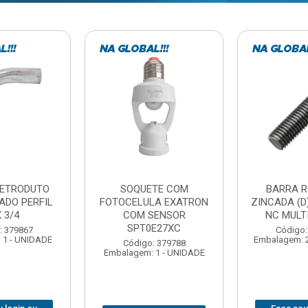
TE COM
BARRA ROSCADA
DOBRADIC
LA EXATRON
ZINCADA (D) 5/16”X1MT
JOMARCA 2
SENSOR
NC MULTIBARRAS
E27XC
Código:
Código: 379806
Embalagem: 
Embalagem: 20 - UNIDADE
: 379788
 1 - UNIDADE