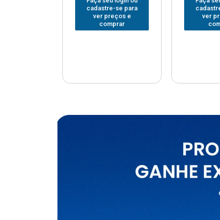
u login ou
Faça seu login ou
Faça seu
e-se para
cadastre-se para
cadastr
reços e
ver preços e
ver p
mprar
comprar
com