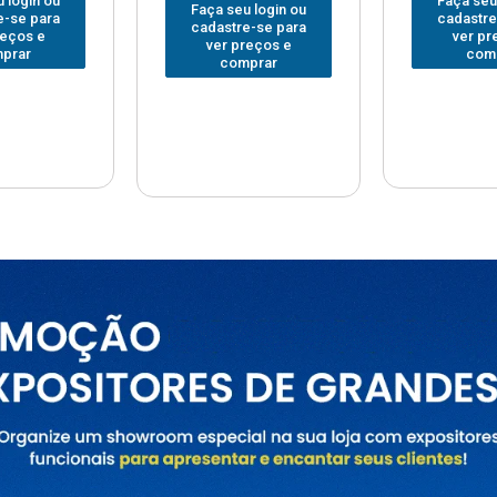
Faça seu login ou
Faça seu
 login ou
cadastre-se para
cadastre
e-se para
ver preços e
ver pr
reços e
comprar
com
prar