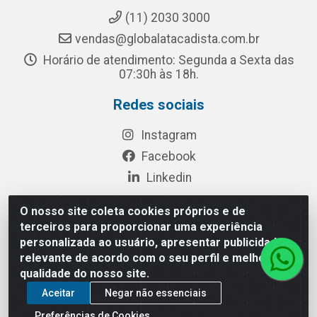
(11) 2030 3000
vendas@globalatacadista.com.br
Horário de atendimento: Segunda a Sexta das
07:30h às 18h.
Redes sociais
Instagram
Facebook
Linkedin
O nosso site coleta cookies próprios e de
terceiros para proporcionar uma experiência
Rua Chipuê, 117 - S. Miguel Paulista São Paulo/SP - CEP
personalizada ao usuário, apresentar publicidade
08010-260- CNPJ: 03.010.739/0001-72
relevante de acordo com o seu perfil e melhorar a
qualidade do nosso site.
Aceitar
Negar não essenciais
Preferências de Cookies