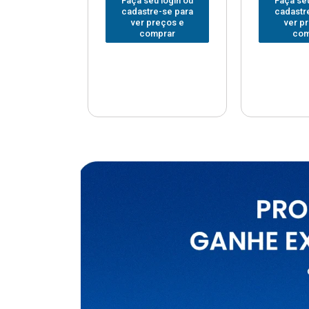
u login ou
Faça seu login ou
Faça seu
e-se para
cadastre-se para
cadastr
reços e
ver preços e
ver p
mprar
comprar
com