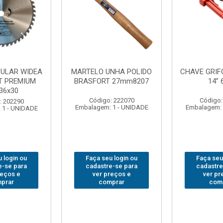
NHA POLIDO
CHAVE GRIFO BRASFORT
ADAPTAD
 27mm8207
14” 6012
SOQUET
1/2(F)x3/
: 222070
Código: 231967
Código:
 1 - UNIDADE
Embalagem: 1 - UNIDADE
Embalagem: 
 login ou
Faça seu login ou
Faça seu
e-se para
cadastre-se para
cadastre
reços e
ver preços e
ver pr
prar
comprar
com