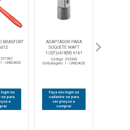
OR PARA
ABAJOUR LED
BOLSA
E WAFT
BRASFORT COB MESA
FERRAM
4(M) 6161
7844
BRASFORT
18BOLSO
 235563
Código: 310379
1 - UNIDADE
Embalagem: 1 - UNIDADE
Código:
Embalagem: 
 login ou
Faça seu login ou
Faça seu 
-se para
cadastre-se para
cadastre
eços e
ver preços e
ver pr
prar
comprar
comp