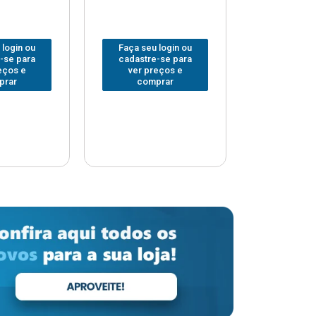
 login ou
Faça seu login ou
Faça seu 
-se para
cadastre-se para
cadastre
eços e
ver preços e
ver pr
prar
comprar
comp