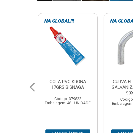
VC KRONA
CURVA ELETRODUTO
SOQUE
 BISNAGA
GALVANIZADO PERFIL
FOTOCELU
90X 3/4
COM 
SPT0
: 379822
Código: 379867
 48 - UNIDADE
Embalagem: 1 - UNIDADE
Código
Embalagem: