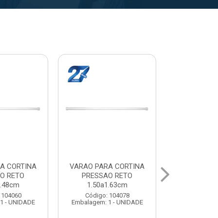
A CORTINA
VARAL PARA TETO
VARAL PA
O RETO
MAXEB ACO 1.40m
MAXEB AC
1.63cm
Código: 104086
Código:
 104078
Embalagem: 1 - UNIDADE
Embalagem: 
1 - UNIDADE