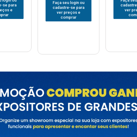
Faça seu login ou
Faça seu
 login ou
cadastre-se para
cadastre
e-se para
ver preços e
ver pr
reços e
comprar
com
prar