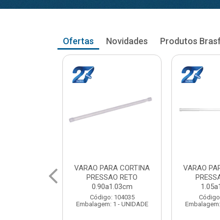
Ofertas
Novidades
Produtos Bras
RA CORTINA
VARAO PARA CORTINA
VARAO PA
AO RETO
PRESSAO RETO
PRESS
a1.03cm
1.05a1.18cm
1.20a
: 104035
Código: 104043
Código
 1 - UNIDADE
Embalagem: 1 - UNIDADE
Embalagem: