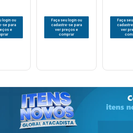
 login ou
Faça seu login ou
Faça seu
e-se para
cadastre-se para
cadastre
reços e
ver preços e
ver pr
prar
comprar
com