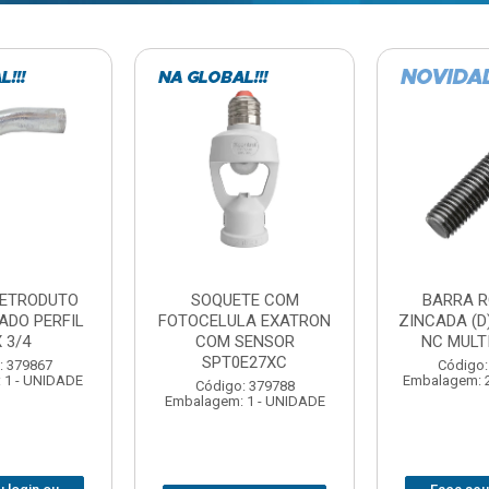
TE COM
BARRA ROSCADA
DOBRADIC
LA EXATRON
ZINCADA (D) 5/16”X1MT
JOMARCA 2
SENSOR
NC MULTIBARRAS
E27XC
Código:
Código: 379806
Embalagem: 
Embalagem: 20 - UNIDADE
: 379788
 1 - UNIDADE