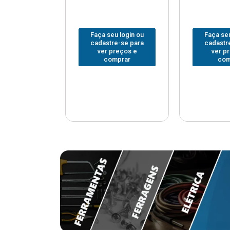
u login ou
Faça seu login ou
Faça seu
e-se para
cadastre-se para
cadastr
reços e
ver preços e
ver p
mprar
comprar
com