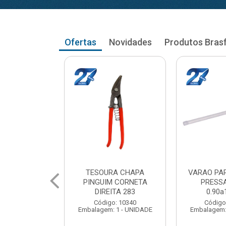
Ofertas
Novidades
Produtos Bras
RA CORTINA
VARAO PARA CORTINA
VARAO PA
AO RETO
PRESSAO RETO
PRESS
a1.03cm
1.05a1.18cm
1.20a
: 104035
Código: 104043
Código
 1 - UNIDADE
Embalagem: 1 - UNIDADE
Embalagem: