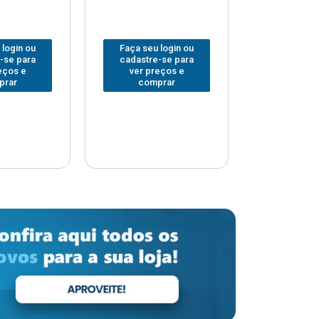
 login ou
Faça seu login ou
Faça seu 
-se para
cadastre-se para
cadastre
eços e
ver preços e
ver pr
prar
comprar
comp