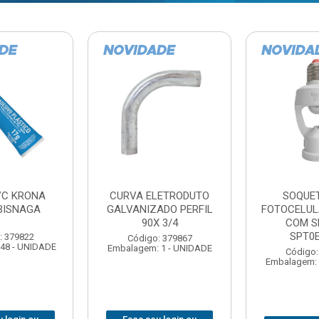
TE COM
BARRA ROSCADA
DOBRADIC
LA EXATRON
ZINCADA (D) 5/16”X1MT
JOMARCA 2
SENSOR
NC MULTIBARRAS
E27XC
Código:
Código: 379806
Embalagem: 
Embalagem: 20 - UNIDADE
: 379788
 1 - UNIDADE