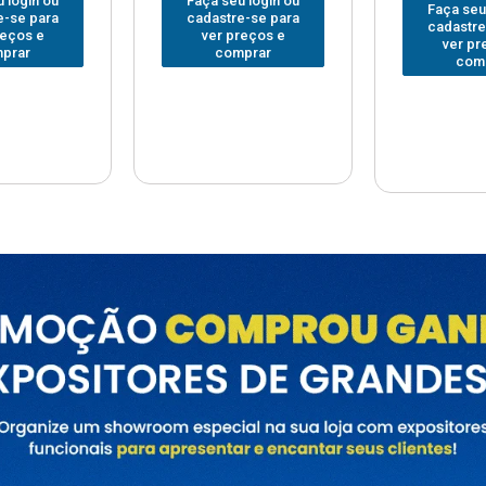
Faça seu login ou
Faça seu
 login ou
cadastre-se para
cadastre
e-se para
ver preços e
ver pr
reços e
comprar
com
prar