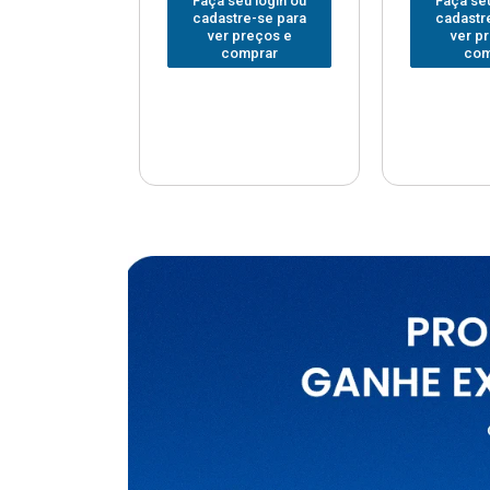
u login ou
Faça seu login ou
Faça seu
e-se para
cadastre-se para
cadastr
reços e
ver preços e
ver p
mprar
comprar
com