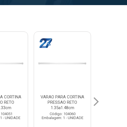
A CORTINA
VARAL PARA TETO
VARAL PA
O RETO
MAXEB ACO 1.40m
MAXEB AC
1.63cm
Código: 104086
Código:
 104078
Embalagem: 1 - UNIDADE
Embalagem: 
1 - UNIDADE