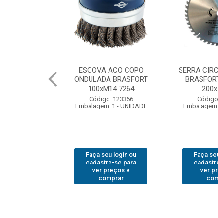
 ACO COPO
SERRA CIRCULAR WIDEA
MARTELO U
A BRASFORT
BRASFORT PREMIUM
BRASFORT
14 7264
200x36x30
Código
: 123366
Código: 202290
Embalagem:
 1 - UNIDADE
Embalagem: 1 - UNIDADE
u login ou
Faça seu login ou
Faça seu
e-se para
cadastre-se para
cadastr
reços e
ver preços e
ver p
mprar
comprar
com