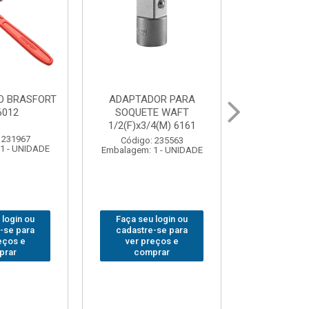
OR PARA
ABAJOUR LED
BOLSA
E WAFT
BRASFORT COB MESA
FERRAM
4(M) 6161
7844
BRASFORT
18BOLSO
 235563
Código: 310379
1 - UNIDADE
Embalagem: 1 - UNIDADE
Código:
Embalagem: 
 login ou
Faça seu login ou
Faça seu 
-se para
cadastre-se para
cadastre
eços e
ver preços e
ver pr
prar
comprar
comp