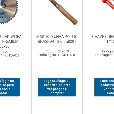
NHA POLIDO
CHAVE GRIFO BRASFORT
ADAPTAD
 27mm8207
14” 6012
SOQUET
1/2(F)x3/
: 222070
Código: 231967
Código:
 1 - UNIDADE
Embalagem: 1 - UNIDADE
Embalagem: 
 login ou
Faça seu login ou
Faça seu
e-se para
cadastre-se para
cadastre
reços e
ver preços e
ver pr
prar
comprar
com