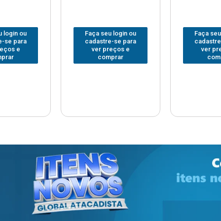
 login ou
Faça seu login ou
Faça seu
e-se para
cadastre-se para
cadastre
reços e
ver preços e
ver pr
prar
comprar
com