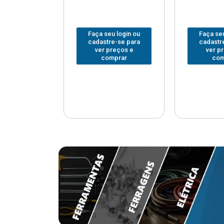
u login ou
Faça seu login ou
Faça seu
e-se para
cadastre-se para
cadastr
reços e
ver preços e
ver p
mprar
comprar
com