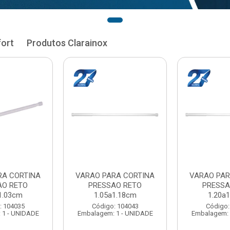
fort
Produtos Clarainox
RA CORTINA
VARAO PARA CORTINA
VARAO PAR
AO RETO
PRESSAO RETO
PRESSA
1.33cm
1.35a1.48cm
1.50a
: 104051
Código: 104060
Código:
 1 - UNIDADE
Embalagem: 1 - UNIDADE
Embalagem: 