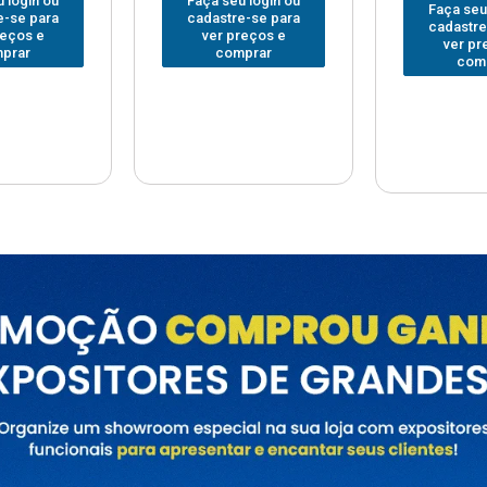
Faça seu login ou
Faça seu
 login ou
cadastre-se para
cadastre
e-se para
ver preços e
ver pr
reços e
comprar
com
prar