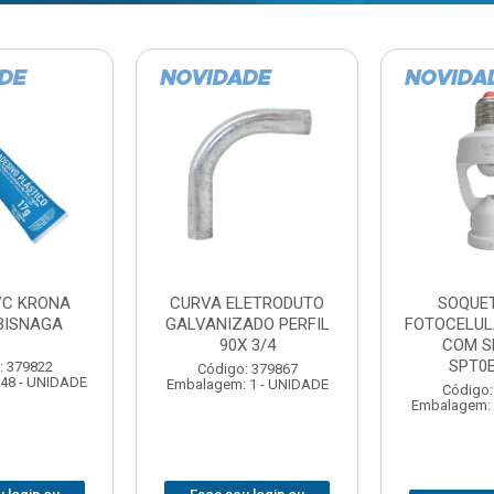
TE COM
BARRA ROSCADA
DOBRADIC
LA EXATRON
ZINCADA (D) 5/16”X1MT
JOMARCA 2
SENSOR
NC MULTIBARRAS
E27XC
Código:
Código: 379806
Embalagem: 
Embalagem: 20 - UNIDADE
: 379788
 1 - UNIDADE