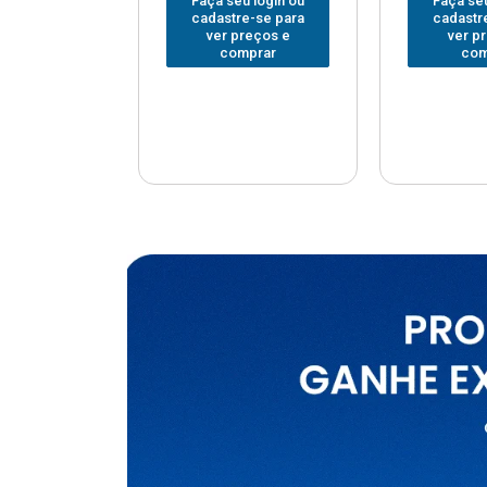
u login ou
Faça seu login ou
Faça seu
e-se para
cadastre-se para
cadastr
reços e
ver preços e
ver p
mprar
comprar
com