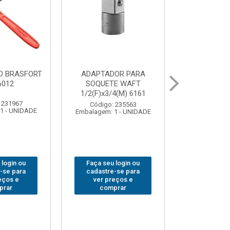
UR LED
BOLSA PARA
GRAMPO MA
 COB MESA
FERRAMENTAS
SARGENTO 
44
BRASFORT FECHADA
80x 
18BOLSOS 7559
 310379
Código:
1 - UNIDADE
Embalagem: 
Código: 312401
Embalagem: 1 - UNIDADE
 login ou
Faça seu 
Faça seu login ou
-se para
cadastre
cadastre-se para
eços e
ver pr
ver preços e
prar
comp
comprar