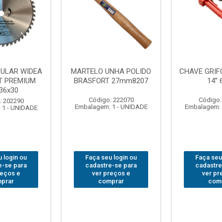
FO BRASFORT
ADAPTADOR PARA
ABAJO
 6012
SOQUETE WAFT
BRASFORT
1/2(F)x3/4(M) 6161
78
: 231967
Código: 235563
Código:
 1 - UNIDADE
Embalagem: 1 - UNIDADE
Embalagem: 
 login ou
Faça seu login ou
Faça seu
e-se para
cadastre-se para
cadastre
reços e
ver preços e
ver pr
prar
comprar
com