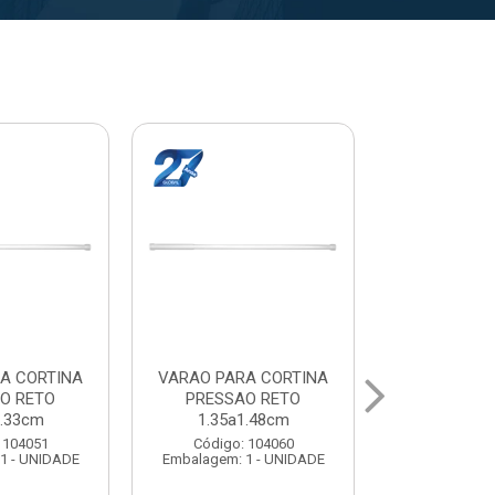
A CORTINA
VARAL PARA TETO
VARAL PA
O RETO
MAXEB ACO 1.40m
MAXEB AC
1.63cm
Código: 104086
Código:
 104078
Embalagem: 1 - UNIDADE
Embalagem: 
1 - UNIDADE