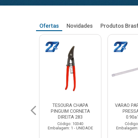
Ofertas
Novidades
Produtos Bras
RA CORTINA
VARAO PARA CORTINA
VARAO PA
AO RETO
PRESSAO RETO
PRESS
a1.03cm
1.05a1.18cm
1.20a
: 104035
Código: 104043
Código
 1 - UNIDADE
Embalagem: 1 - UNIDADE
Embalagem: