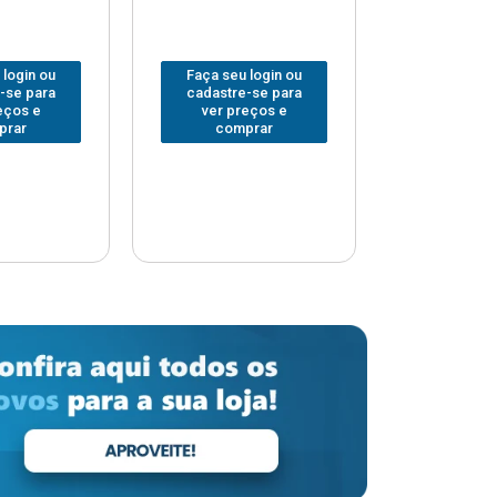
 login ou
Faça seu login ou
Faça seu 
-se para
cadastre-se para
cadastre
eços e
ver preços e
ver pr
prar
comprar
comp