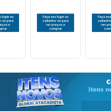
 login ou
Faça seu login ou
Faça seu
e-se para
cadastre-se para
cadastre
reços e
ver preços e
ver pr
prar
comprar
com