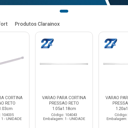
fort
Produtos Clarainox
RA CORTINA
VARAO PARA CORTINA
VARAO PAR
AO RETO
PRESSAO RETO
PRESSA
1.33cm
1.35a1.48cm
1.50a
: 104051
Código: 104060
Código:
 1 - UNIDADE
Embalagem: 1 - UNIDADE
Embalagem: 