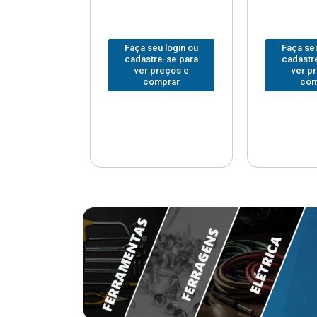
u login ou
Faça seu login ou
Faça seu
e-se para
cadastre-se para
cadastr
reços e
ver preços e
ver p
mprar
comprar
com