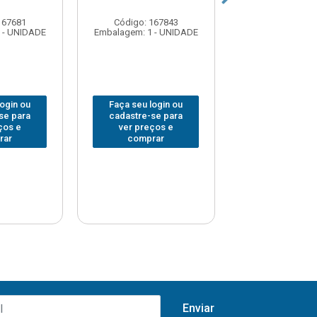
167681
Código: 167843
Código: 167
 - UNIDADE
Embalagem: 1 - UNIDADE
Embalagem: 1 -
login ou
Faça seu login ou
Faça seu log
se para
cadastre-se para
cadastre-se 
ços e
ver preços e
ver preços
rar
comprar
comprar