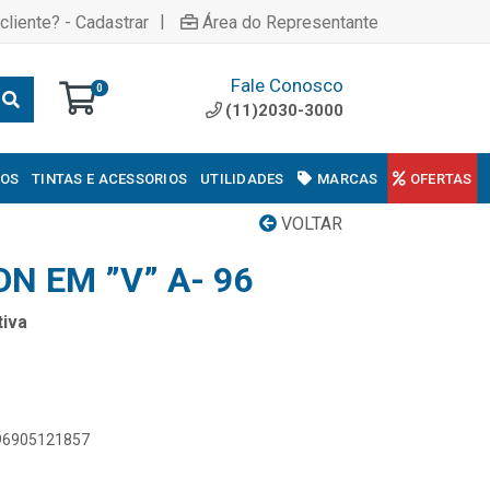
|
cliente? - Cadastrar
Área do Representante
Fale Conosco
0
(11)2030-3000
COS
TINTAS E ACESSORIOS
UTILIDADES
MARCAS
OFERTAS
VOLTAR
N EM ”V” A- 96
iva
896905121857