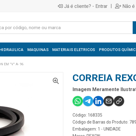
|
Já é cliente? - Entrar
Não é 
HIDRAULICA
MAQUINAS
MATERIAIS ELETRICOS
PRODUTOS QUÍMI
N EM ”V” A- 96
CORREIA REXO
Imagem Meramente Ilustrat
Código: 168335
Código de Barras do Produto: 7
Embalagem: 1 - UNIDADE