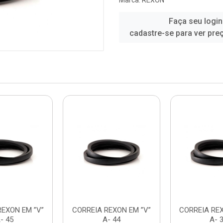
Marca:
REXON
Faça seu login
cadastre-se para ver pre
REXON EM ”V”
CORREIA REXON EM ”V”
CORREIA REX
- 45
A- 44
A- 