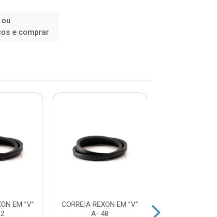
 ou
ços e comprar
ON EM ”V”
CORREIA REXON EM ”V”
CORREIA REXON
32
A- 48
A- 30