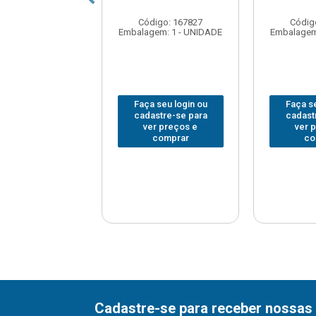
digo: 167665
Código: 167827
Códig
em: 1 - UNIDADE
Embalagem: 1 - UNIDADE
Embalagem
 seu login ou
Faça seu login ou
Faça se
astre-se para
cadastre-se para
cadast
er preços e
ver preços e
ver 
comprar
comprar
co
Cadastre-se para receber nossas 