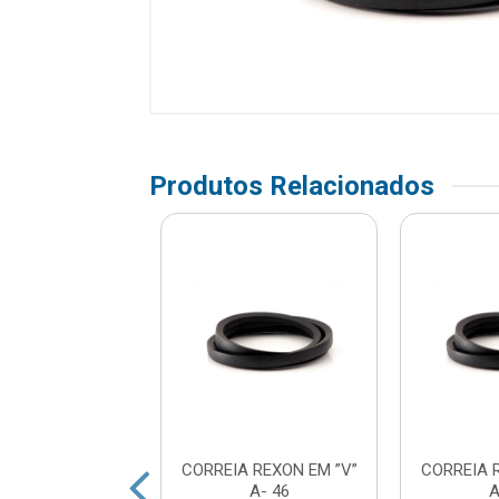
Produtos Relacionados
A REXON EM ”V”
CORREIA REXON EM ”V”
CORREIA 
A- 30
A- 46
A