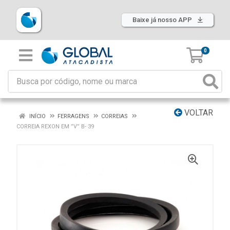
Baixe já nosso APP
0
VOLTAR
INÍCIO
FERRAGENS
CORREIAS
CORREIA REXON EM ”V” B- 39