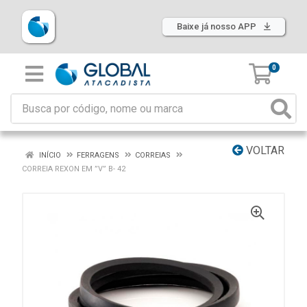
Baixe já nosso APP
0
VOLTAR
INÍCIO
FERRAGENS
CORREIAS
CORREIA REXON EM ”V” B- 42