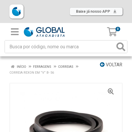
Baixe já nosso APP
0
VOLTAR
INÍCIO
FERRAGENS
CORREIAS
CORREIA REXON EM ”V” B- 56