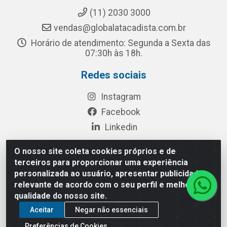
(11) 2030 3000
vendas@globalatacadista.com.br
Horário de atendimento: Segunda a Sexta das
07:30h às 18h.
Redes sociais
Instagram
Facebook
Linkedin
O nosso site coleta cookies próprios e de
terceiros para proporcionar uma experiência
Rua Chipuê, 117 - S. Miguel Paulista São Paulo/SP - CEP
personalizada ao usuário, apresentar publicidade
08010-260- CNPJ: 03.010.739/0001-72
relevante de acordo com o seu perfil e melhorar a
qualidade do nosso site.
Aceitar
Negar não essenciais
Preferências de Cookies