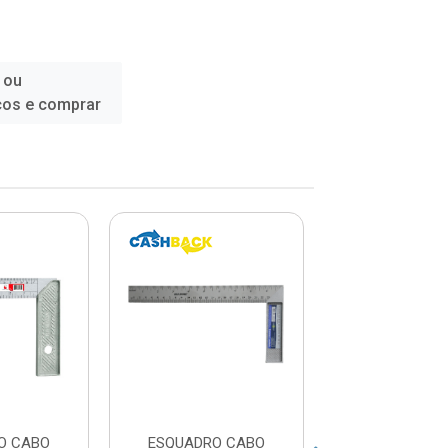
 ou
ços e comprar
O CABO
ESQUADRO CABO
ESQUADRO CA