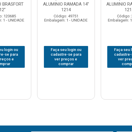
O BRASFORT
ALUMINIO RAMADA 14”
ALUMINIO R
12”
1214
121
o: 120685
Código: 49751
Código:
: 1 - UNIDADE
Embalagem: 1 - UNIDADE
Embalagem: 1
u login ou
Faça seu login ou
Faça seu 
re-se para
cadastre-se para
cadastre-
preços e
ver preços e
ver pre
mprar
comprar
comp