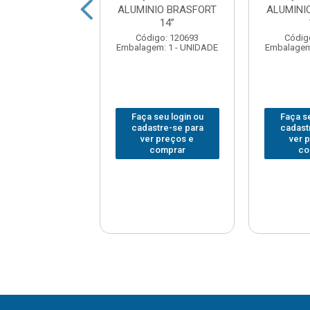
STANLEY
ALUMINIO BRASFORT
ALUMINI
SSIONAL 12EM
14”
12”
Código: 120693
Códig
Embalagem: 1 - UNIDADE
Embalagem
digo: 223336
em: 1 - UNIDADE
Faça seu login ou
Faça se
 seu login ou
cadastre-se para
cadast
astre-se para
ver preços e
ver 
er preços e
comprar
co
comprar