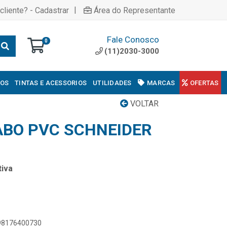
|
cliente? - Cadastrar
Área do Representante
Fale Conosco
0
(11)2030-3000
COS
TINTAS E ACESSORIOS
UTILIDADES
MARCAS
OFERTAS
VOLTAR
BO PVC SCHNEIDER
iva
898176400730