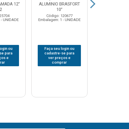
AMADA 12”
ALUMINIO BRASFORT
STANLE
2
10”
PROFISSIONA
12”
 25704
Código: 120677
 - UNIDADE
Embalagem: 1 - UNIDADE
Código: 223
Embalagem: 1 -
login ou
Faça seu login ou
Faça seu log
se para
cadastre-se para
cadastre-se 
ços e
ver preços e
ver preços
rar
comprar
comprar