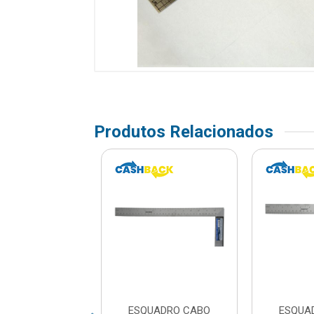
Produtos Relacionados
DRO CABO ACO
ESQUADRO CABO
ESQUA