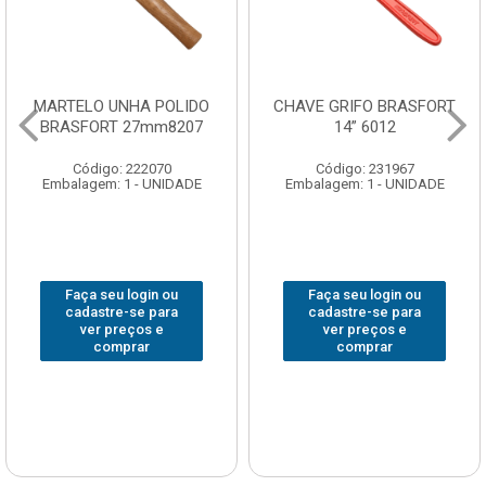
O
CHAVE GRIFO BRASFORT
ADAPTADOR PARA
7
14” 6012
SOQUETE WAFT
1/2(F)x3/4(M) 6161
Código: 231967
Código: 235563
Embalagem: 1 - UNIDADE
Embalagem: 1 - UNIDADE
Faça seu login ou
Faça seu login ou
cadastre-se para
cadastre-se para
ver preços e
ver preços e
comprar
comprar